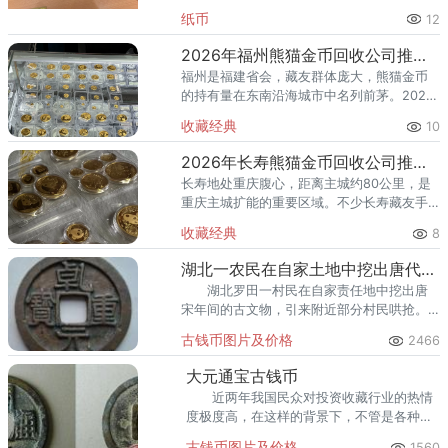
名列前茅。2026年以来，国际金价持续高位
纸币
12
运行，不少厦门藏友想趁高出手，却面临一
个常见困惑：厦门市面上收
2026年福州熊猫金币回收公司推荐 福州回收熊猫金币的地方
福州是福建省会，藏友群体庞大，熊猫金币
的持有量在东南沿海城市中名列前茅。2026
年以来，国际金价高位运行，不少福州藏友
收藏经典
10
想趁高出手，却面临一个实际困惑：福州市
面上回收黄金的地方不少，
2026年长寿熊猫金币回收公司推荐 长寿哪里回收熊猫金币
长寿地处重庆腹心，距离主城约80公里，是
重庆主城扩能的重要区域。不少长寿藏友手
里的熊猫金币，有的压了二十多年箱底，有
收藏经典
8
的近年才从银行购入——持币时间不同，出
手时的策略也应该不同。本文
湖北一农民在自家土地中挖出唐代古钱币
湖北罗田一村民在自家责任地中挖出唐
宋年间的古文物，引来附近部分村民哄抢。
警方获悉后，制作了哄抢行为，并把文物移
古钱币图片及价格
2466
交到了罗田县博物馆，由博物馆进行处理。
大元通宝古钱币
近两年我国民众对投资收藏行业的热情
度极度高，在这样的背景下，不管是各种各
样的藏品，如大元通宝这样的古钱币，又或
古钱币图片及价格
1560