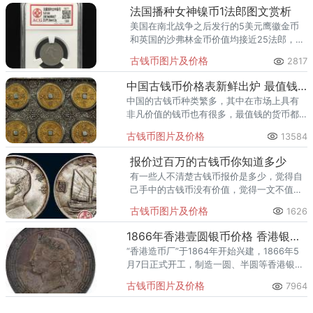
法国播种女神镍币1法郎图文赏析
美国在南北战争之后发行的5美元鹰徽金币
和英国的沙弗林金币价值均接近25法郎，因
此两国提出以法国发行25法郎金币的方式同
古钱币图片及价格
2817
拉丁货币同盟建立联系，但这一建议被担心
货币重铸成本的法国拒绝。
中国古钱币价格表新鲜出炉 最值钱的有哪些
中国的古钱币种类繁多，其中在市场上具有
非凡价值的钱币也有很多，最值钱的货币都
有哪些呢？接下来，跟着爱藏网的小编一起
古钱币图片及价格
13584
来看看中国古钱币价格表就知道了！现在价
值1000万元人民币以上。
报价过百万的古钱币你知道多少
有一些人不清楚古钱币报价是多少，觉得自
己手中的古钱币没有价值，觉得一文不值可
能在不懂行的手中啥都不是，但是在一些收
古钱币图片及价格
1626
藏家手中可都是宝物！
1866年香港壹圆银币价格 香港银币能不能入手
“香港造币厂”于1864年开始兴建，1866年5
月7日正式开工，制造一圆、半圆等香港银
币。1868年1月1日宣布造币厂经营不善，严
古钱币图片及价格
7964
重亏损而停办。