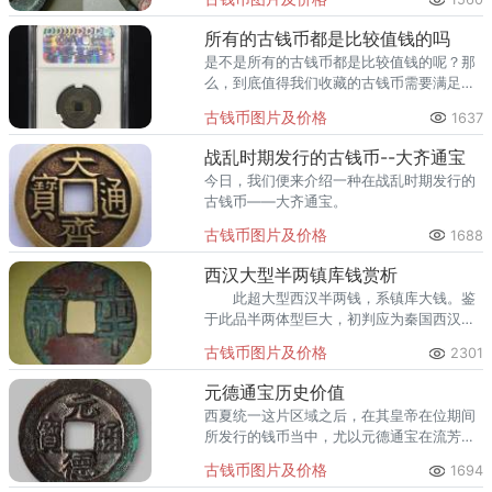
者第三套、第二套人民币等等，价格都有比
较不错的上涨。
所有的古钱币都是比较值钱的吗
是不是所有的古钱币都是比较值钱的呢？那
么，到底值得我们收藏的古钱币需要满足哪
些条件呢？
古钱币图片及价格
1637
战乱时期发行的古钱币--大齐通宝
今日，我们便来介绍一种在战乱时期发行的
古钱币——大齐通宝。
古钱币图片及价格
1688
西汉大型半两镇库钱赏析
此超大型西汉半两钱，系镇库大钱。鉴
于此品半两体型巨大，初判应为秦国西汉时
期铸造，非权钱而可属镇库大钱之列。
古钱币图片及价格
2301
元德通宝历史价值
西夏统一这片区域之后，在其皇帝在位期间
所发行的钱币当中，尤以元德通宝在流芳了
数百年间最为引人注目。
古钱币图片及价格
1694