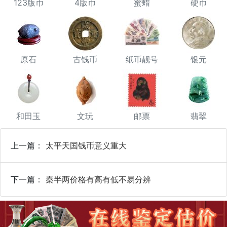
123版币
4版币
蜜蜡
硬币
原石
古钱币
纸币靓号
银元
和田玉
文玩
邮票
翡翠
上一篇：
太平天国钱币意义重大
下一篇：
秦半两价格有高有低不易分辨