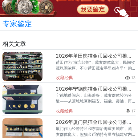
专家鉴定
相关文章
2026年莆田熊猫金币回收公司推荐 你的金币适合哪种回收方式？
莆田作为“海滨邹鲁”，藏友群体庞大，民间收
藏氛围浓厚。不少莆田藏友手里都有早年购
入的熊猫金币，有的来自银行柜台，有的来
收藏经典
13
自收藏市场，还有的是海外带回。到了2026
年想变现时，却发现：
2026年宁德熊猫金币回收公司推荐 宁德藏友上门回收全攻略
宁德地处闽东，山海兼备，藏友群体较为分
散——从蕉城城区到福安、福鼎、霞浦，再
到古田、屏南等山区县，距离远、分布广，
收藏经典
17
想要集中咨询或跑一趟实体店都不太现实。
对于宁德藏友来说，手里的熊猫
2026年厦门熊猫金币回收公司推荐 你的金币适合哪种回收方式？
厦门作为经济特区和东南沿海重要城市，藏
友群体庞大，熊猫金币的持有量在福建省内