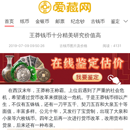
首页
纸币
金银币
邮票
纪念钞
古钱币
鉴定
王莽钱币十分精美研究价值高
2019-07-09 09:50:26
古钱币图片及价格
阅读：4131
在西汉末年，王莽称王称霸。上位后遇到了严重的社会危
机，希望通过货币改革来摆脱这一危机。于是王莽钱币得以产
生，不仅有五铢钱，还有一刀平五千、契刀五百和大泉五十等
面值，丰富多样。公元十年，又发行了宝货制，出现了大泉和
小泉等六枚钱币。四年之后再一次进行货币改革，改用货布和
货泉，后来还有一种布泉。