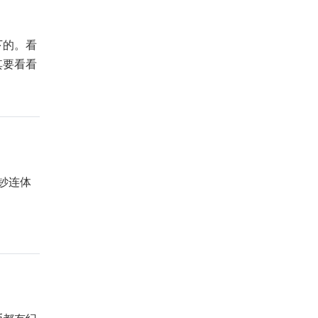
下的。看
其要看看
钞连体