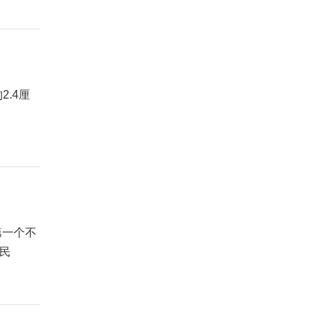
.4厘
第一个不
民