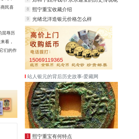
得商民喜
8
熙宁重宝收藏介绍
9
光绪北洋造银元价格怎么样
的屈辱历
在来看，
它们的作
15069119365
站人银元的背后历史故事-爱藏网
1
熙宁重宝有何特点