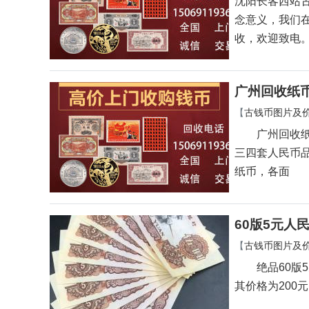
沈阳长客西站
念意义，我们
收，欢迎致电
广州回收纸
【
古钱币图片及
广州回收纸币
三四套人民币
纸币，各面
60版5元人
【
古钱币图片及
绝品60版5
其价格为200