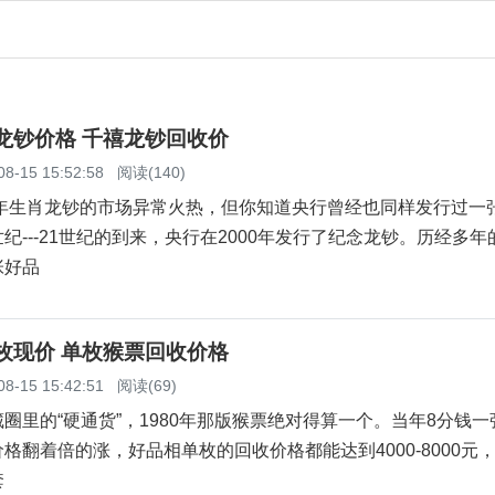
念龙钞价格 千禧龙钞回收价
08-15 15:52:58
阅读(140)
年生肖龙钞的市场异常火热，但你知道央行曾经也同样发行过一
纪---21世纪的到来，央行在2000年发行了纪念龙钞。历经多年
张好品
单枚现价 单枚猴票回收价格
08-15 15:42:51
阅读(69)
的“硬通货”，1980年那版猴票绝对得算一个。当年8分钱一
格翻着倍的涨，好品相单枚的回收价格都能达到4000-8000元
套