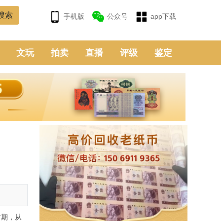
手机版
公众号
app下载
文玩
拍卖
直播
评级
鉴定
时期，从