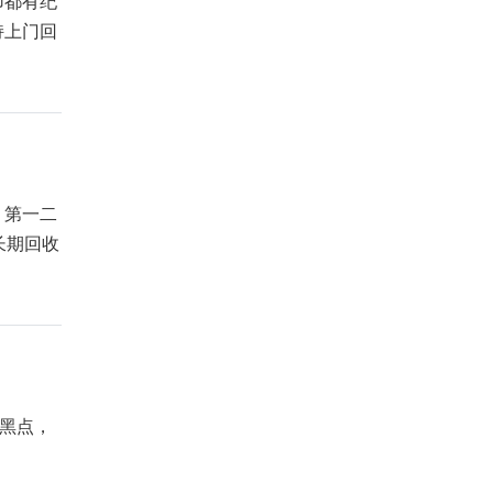
币都有纪
持上门回
，第一二
长期回收
黑点，