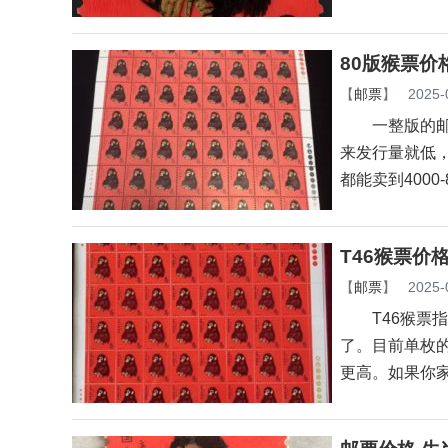
80版猴票价
【
邮票
】
2025-
一整版的邮票
来发行量就低
都能卖到4000-
T46猴票价
【
邮票
】
2025-
T46猴票指
了。目前单枚的
更高。如果你