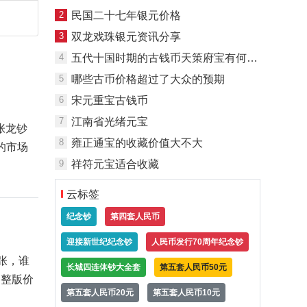
2
民国二十七年银元价格
3
双龙戏珠银元资讯分享
4
五代十国时期的古钱币天策府宝有何特点
5
哪些古币价格超过了大众的预期
6
宋元重宝古钱币
7
江南省光绪元宝
张龙钞
8
雍正通宝的收藏价值大不大
的市场
9
祥符元宝适合收藏
云标签
纪念钞
第四套人民币
迎接新世纪纪念钞
人民币发行70周年纪念钞
张，谁
长城四连体钞大全套
第五套人民币50元
，整版价
第五套人民币20元
第五套人民币10元