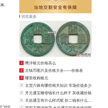
收藏。
浏览最多
1
鹰洋银元价格高么
2
古钱币图片及价格大全——价格表
3
哪里收购银元
4
太货六铢有哪些相关知识 市场价值多少
5
开元通宝雕母钱长什么样子 其收藏价格
6
天佑通宝有什么样式呢 折二钱有什么特点
元”对中
7
郑和下西洋钱币 永乐通宝的历史传说呢