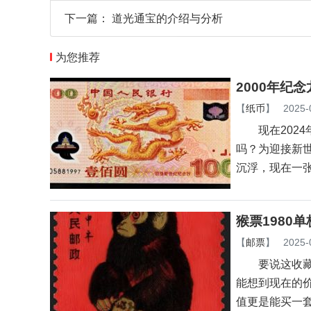
下一篇：
道光通宝的介绍与分析
为您推荐
2000年纪
【
纸币
】
2025-
现在2024
吗？为迎接新世
沉浮，现在一
猴票1980
【
邮票
】
2025-
要说这收藏圈里
能想到现在的价
值更是能买一