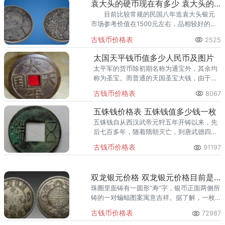
袁大头的硬币现在有多少 袁大头的硬币值得收藏吗
目前比较常规的民国八年造袁大头银元
市场参考价值在1500元左右，品相较好的市
场参考价格要在2000元至3000元之间浮动。
古钱币价格表
2525
太国天平钱币值多少人民币及图片
太平军的货币除初期名称为通宝外，其余均
称为圣宝。而普通的天国圣宝大钱，由于数
量较多，价格在1,500元左右。市价分别约为
古钱币价格表
8067
每枚1500元、2500元、3000元、8000元
左右。
五铢钱价格表 五铢钱值多少钱一枚
五铢钱自从西汉武帝元狩五年开铸以来，先
后七百多年，随着隋朝灭亡，到唐武德四年
开铸新钱彻底废止。形体小于两汉五铢，较
古钱币价格表
91197
厚，面背均有外廓，笔画较肥，铜质晦暗。
双龙银元价格 双龙银元价格目前是多少
珠圈里面铸有一圆形“寿”字，银币正面两侧所
铸的一对蝙蝠图案寓意吉祥。据了解，一枚
双龙银元的市场价一般在几万元人民币左
古钱币价格表
72987
右，这是算比较正常的双龙银元市场价格。