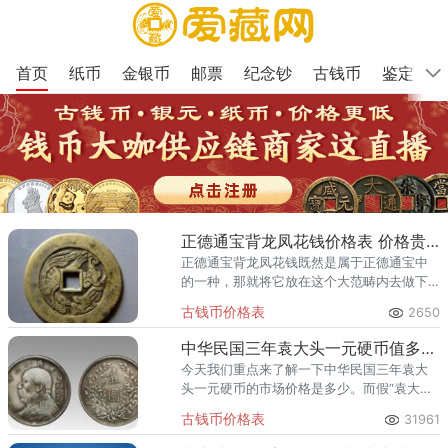
首页
纸币
金银币
邮票
纪念钞
古钱币
鉴定
正德通宝背龙凤花钱价格表 价格贵不贵
正德通宝背龙凤花钱既然是属于正德通宝中
的一种，那就将它放在这个大范畴内去做下
对比，如此大家对它的大概水平就会有更好
古钱币价格表
2650
认知。
中华民国三年袁大头一元硬币值多少钱及图片
今天我们重点来了解一下中华民国三年袁大
头一元硬币的市场价格是多少。而假“袁大
头”的细齿则模糊不清。正常的银元经过流通
古钱币价格表
31961
磨损后，重量也应达到25.8克。