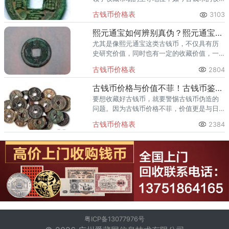
藏热还在持续升温中。
古钱币价格表
3103
熙元通宝如何辨别真伪？熙元通宝收藏价值分析
尤其是像熙元通宝这类古钱币，不仅具有历
史研究价值，同时也有一定的收藏价值，一
定的增值空间，这种类型的古钱币就适合收
古钱币价格表
2804
藏投资。
古钱币价格与价值不菲！古钱币鉴定真伪有哪些方法？
要想收藏好古钱币，就要警惕古钱币伪造的
问题。因为古钱币价格不菲，价值更是与日
俱增，古钱币鉴定真伪就显得尤为重要。
古钱币价格表
2384
粤ICP备13077976号