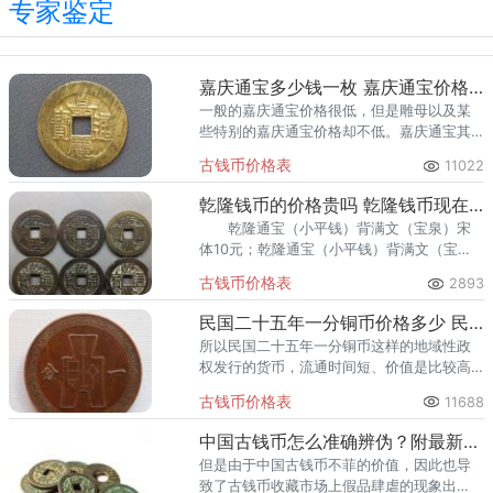
专家鉴定
嘉庆通宝多少钱一枚 嘉庆通宝价格真品
一般的嘉庆通宝价格很低，但是雕母以及某
些特别的嘉庆通宝价格却不低。嘉庆通宝其
他局的铸造量比较均匀，基本上没有铸造量
古钱币价格表
11022
特别少的铸币局。
亁隆钱币的价格贵吗 亁隆钱币现在值多少钱
乾隆通宝（小平钱）背满文（宝泉）宋
体10元；乾隆通宝（小平钱）背满文（宝
泉）出头隆3元。
古钱币价格表
2893
民国二十五年一分铜币价格多少 民国二十五年一分铜币真品价格
所以民国二十五年一分铜币这样的地域性政
权发行的货币，流通时间短、价值是比较高
的。中国历代钱币经历了三个时期，分别为
古钱币价格表
11688
铸模时期、机制币时期、印刷时期。铜质的
不同，有的价格相差相当大。
中国古钱币怎么准确辨伪？附最新中国古钱币价格表
但是由于中国古钱币不菲的价值，因此也导
致了古钱币收藏市场上假品肆虐的现象出