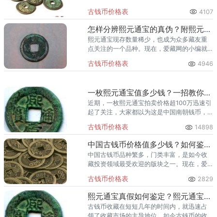
现。在收藏中国古钱币的时候，不仅仅要关
古钱币价格表
4107
注中国古钱币市场行情，同时也要学会中国
古钱币的准确辨伪。
怎样分辨熙元通宝的真伪？附熙元通宝价格行情分析
熙元通宝现存数量稀少，也成为众多藏友重
点关注的一个品种。现在，爱藏网的小编就
来给各位详细介绍怎样分辨熙元通宝的真
古钱币价格表
4946
伪，以及熙元通宝价格行情。
一枚熙元通宝值多少钱？一招教你分辨熙元通宝的真伪！
近期，一枚熙元通宝拍卖价格超100万迅速引
起了关注，大家都以为这是中国南朝钱币，
但是其实这枚熙元通宝是古越南钱币。那么
古钱币价格表
14898
你知道如今市场上一枚熙元通宝值多少钱
吗？
中国古钱币价格值多少钱？如何鉴定中国古钱币真伪？
中国古钱币品种繁多，门类丰富，是如今收
藏投资领域最受欢迎的版块之一。现在，爱
藏网的小编就来给各位详细介绍中国古钱币
古钱币价格表
2829
价格，一起来看看中国古钱币收藏价值与鉴
定真伪。
熙元通宝真假如何鉴定？熙元通宝价格行情与收藏前景分析
古钱币收藏在短短几年的时间内，就迅速占
领了收藏市场的主导地位，如今古钱币的收