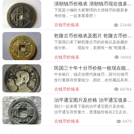
清朝钱币价格表 清朝钱币现在值多少钱
下面是小编给大家整理的大清钱币的最新参
考价格，一起来看看吧！
古钱币价格表
23448
乾隆古币价格表及图片 乾隆古币价格现在值多少钱
下面我们来了解乾隆古币的价格以及收藏价
值分析。 现如今，若拥有一枚“乾隆通
宝”可以为自己的事业带来财富，增添幸运，
古钱币价格表
14005
因此，被众多藏家所喜爱，今年黄亮好字口
的大涨50%以上。
民国三十年十分币价格一枚现在能价值多少钱
中央银行，钱庄挂牌代换镍币，因10分镍币
发行量跟存世量较少，因此，此件藏品具有
很高的收藏价值。从“三”字底部一分析，很明
古钱币价格表
68784
显地低于原币底平面。
治平通宝图片及价格 治平通宝值多少钱一枚真品
我们一起来看下面的治平通宝图片及价格。
治平通宝存世量大，普通版价格在2元左右。
古钱币价格表
6473