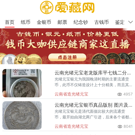
首页
纸币
金银币
邮票
纪念钞
古钱币
鉴定
云南光绪元宝老龙版库平七钱二分钱什么样 图片及价格多少
光绪元宝银元为我国晚清时期的主要流通货
币，此币不仅铸造设计上十分精美，而且其
版式也十分多样，不同的版式都有独特的历
云南省造光绪元宝
4957
史收藏价值，比如云南光绪元宝老龙版库平
七钱二分银币为
云南光绪元宝银币真品版别 图片及价格表
光绪元宝银元是清代面值比较大的流通货
币，最开始由湖北两广引进，后来各个省都
铸造，其中云南光绪元宝银币就是云南省发
云南省造光绪元宝
8041
行的法定流通货币，该枚钱币整体设计美观
大方，不仅有着清