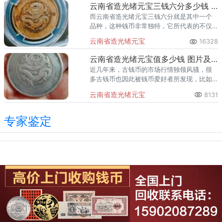
云南省造光绪元宝三钱六分多少钱 真品图片及最新价格
而云南省造光绪元宝三钱六分就是其中一个
品种，这种钱币非常独特，它所代表的不仅
仅是金钱，还有那个时代的经济情况，因此
云南省造光绪元宝
16328
目前云南省造光绪元宝三钱六分作为古货币
也深受收藏人士的喜爱。
云南省造光绪元宝值多少钱 图片及价格
近几年来，古钱币的市场行情独领风骚，很
多古钱币也因此被钱币爱好者所发现，比如
云南省造光绪元宝银元，于云南省造币厂铸
云南省造光绪元宝
8131
造的钱币，此版钱币铸造设计独特、雕刻精
致，备受后世人追捧和喜爱。
专家鉴定