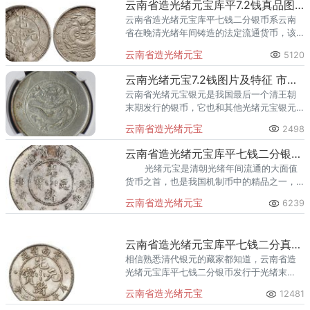
云南省造光绪元宝库平7.2钱真品图片及特征 市场价格多少
云南省造光绪元宝库平七钱二分银币系云南
省在晚清光绪年间铸造的法定流通货币，该
枚钱币由于在动荡不安的社会诞生，它的铸
云南省造光绪元宝
5120
额不多，然后又是晚清货币制改革的文物，
具有极高的收藏
云南光绪元宝7.2钱图片及特征 市值多少钱
云南省光绪元宝银元是我国最后一个清王朝
末期发行的银币，它也和其他光绪元宝银元
一样，云南光绪元宝7.2钱银币就是其最大的
云南省造光绪元宝
2498
面值，后来因此钱币特殊的历史诞生时期以
及有限的传
云南省造光绪元宝库平七钱二分银币图片及特征 最新价格多少
光绪元宝是清朝光绪年间流通的大面值
货币之首，也是我国机制币中的精品之一，
而云南省造光绪元宝库平七钱二分银币则为
云南省造光绪元宝
6239
云南省铸造发行的
云南省造光绪元宝库平七钱二分真品图片及价格 值多少钱
相信熟悉清代银元的藏家都知道，云南省造
光绪元宝库平七钱二分银币发行于光绪末
年，当时的清朝政府已经是风雨飘摇，摇摇
云南省造光绪元宝
12481
欲坠。