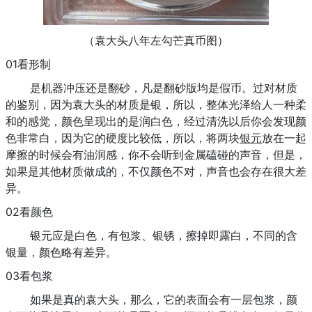
（袁大头八年左勾芒真币图）
01看形制
是机器冲压还是翻砂，凡是翻砂版均是假币。过对材质
的鉴别，因为袁大头的材质是银，所以，整体光泽给人一种柔
和的感觉，颜色呈现出的是润白色，经过清洗以后你会发现颜
色非常白，因为它的硬度比较低，所以，将两块
银元
放在一起
摩擦的时候会有油润感，你不会听到金属磕碰的声音，但是，
如果是其他材质做成的，不仅颜色不对，声音也会存在很大差
异。
02看颜色
银元应是白色，有包浆、银锈，擦掉即露白，不同的含
银量，颜色略有差异。
03看包浆
如果是真的袁大头，那么，它的表面会有一层包浆，颜