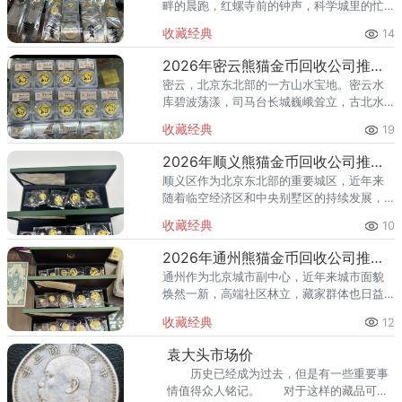
畔的晨跑，红螺寺前的钟声，科学城里的忙
碌——怀柔人懂得享受生活，也懂得收藏价
收藏经典
14
值。熊猫金币作为兼具投资与收藏属性的热
门品种，在怀柔的藏家圈子里一
2026年密云熊猫金币回收公司推荐 密云回收熊猫金币正规渠道
密云，北京东北部的一方山水宝地。密云水
库碧波荡漾，司马台长城巍峨耸立，古北水
镇的灯火与星空交相辉映。在这片生态宜居
收藏经典
19
的土地上，越来越多的人开始关注钱币收
藏，熊猫金币凭借其国家法定货币
2026年顺义熊猫金币回收公司推荐 顺义回收熊猫金币渠道
顺义区作为北京东北部的重要城区，近年来
随着临空经济区和中央别墅区的持续发展，
高端居住群体不断扩大，熊猫金币的藏家数
收藏经典
10
量也在稳步增长。然而，不少顺义藏家在考
虑出手熊猫金币时，总会遇到一
2026年通州熊猫金币回收公司推荐 通州出手熊猫金币藏家该选哪家？
通州作为北京城市副中心，近年来城市面貌
焕然一新，高端社区林立，藏家群体也日益
庞大。走在通州的大街小巷，从万达广场到
收藏经典
12
爱琴海购物公园，从行政办公区到运河商务
区，关注钱币收藏的人越来越多
袁大头市场价
历史已经成为过去，但是有一些重要事
情值得众人铭记。 对于这样的藏品可以