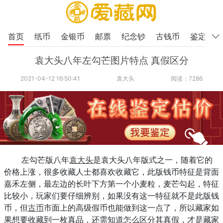
首页
纸币
金银币
邮票
纪念钞
古钱币
鉴定
袁大头八年左勾芒图片特点 真假区分
2021-04-12 16:50:41
袁大头
阅读：7286
左勾芒版八年
袁大头
是袁大头八年版式之一，随着它的
价格上涨，很多收藏人士都喜欢收藏它，此版钱币特征是背面
嘉禾左侧，最左边的长叶下方第一个小麦粒，麦芒勾起，特征
比较小，玩家们要仔细辨别，如果没有这一特征就不是此版钱
币，但
古币
市面上的高级假币也能做到这一点了，所以藏家如
果想要收藏到一枚真品，还需知道怎么区分其真假，才是藏家