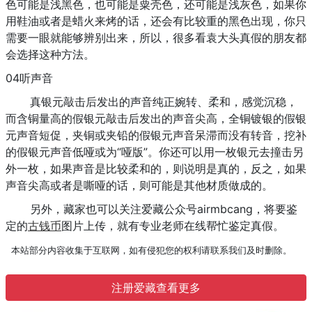
色可能是浅黑色，也可能是粟壳色，还可能是浅灰色，如果你
用鞋油或者是蜡火来烤的话，还会有比较重的黑色出现，你只
需要一眼就能够辨别出来，所以，很多看袁大头真假的朋友都
会选择这种方法。
04听声音
真银元敲击后发出的声音纯正婉转、柔和，感觉沉稳，
而含铜量高的假银元敲击后发出的声音尖高，全铜镀银的假银
元声音短促，夹铜或夹铅的假银元声音呆滞而没有转音，挖补
的假银元声音低哑或为“哑版”。你还可以用一枚银元去撞击另
外一枚，如果声音是比较柔和的，则说明是真的，反之，如果
声音尖高或者是嘶哑的话，则可能是其他材质做成的。
另外，藏家也可以关注爱藏公众号airmbcang，将要鉴
定的
古钱币
图片上传，就有专业老师在线帮忙鉴定真假。
本站部分内容收集于互联网，如有侵犯您的权利请联系我们及时删除。
注册爱藏查看更多