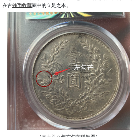
在古
钱币收藏
圈中的立足之本。
（袁大头八年左勾芒详解图）