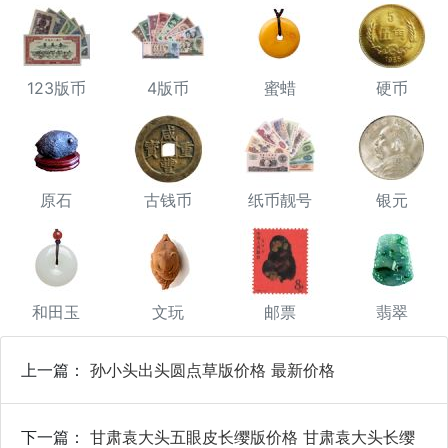
123版币
4版币
蜜蜡
硬币
原石
古钱币
纸币靓号
银元
和田玉
文玩
邮票
翡翠
上一篇：
孙小头出头圆点草版价格 最新价格
下一篇：
甘肃袁大头五眼皮长缨版价格 甘肃袁大头长缨