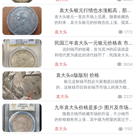
代中国币制
袁大头银元行情也水涨船高，那么袁大头银元现在一个值多少钱
袁大头银元一直在市场上流通。随着收藏热
的到来，袁大头银元的价格也在上涨。据其
他资料显示，仅一元的“袁大头”就铸造高达
袁大头
1772
7.5亿枚。
民国三年袁大头一元银元价格表 市场价
说到钱币的收藏，首当其冲的应该就是
和现代更为接近的清代钱币了，民国袁大头
广泛流传，种类繁多。其中，袁大头在钱币
袁大头
3934
收藏行业中十分的受到收藏者的喜爱，被人
们称为是银元之宝。
袁大头o版版别 价格
银元这枚钱币想必大家都是比较熟悉
的，这枚钱币目前在钱币市场上的潜力都是
比较不错的，收藏价值也是很值得我们珍惜
袁大头
2221
的一枚钱币，版本上也是比较多，每个不同
的版本之间都有独特的韵味。
九年袁大头价格是多少 图片及市场行情
随着古钱币收藏市场的升温，不少钱币
的价格都有所上涨，其中最为明显的莫过于
近代银元，银元具有一定的保值功能，投资
袁大头
1192
风险较低，因此备受藏友们的喜爱，其中九