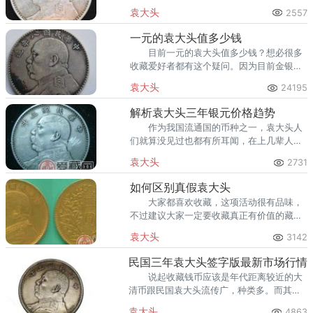
长期投资，在不影响经济条件的情况下收藏
袁大头
2557
一些。
一元的袁大头值多少钱
目前一元的袁大头值多少钱？想必很多
收藏爱好者都有这个疑问。因为目前金银的
价格持续走低，所以一元的袁大头的价格也
袁大头
24195
是不断地受着冲击和影响。有的人说一元的
袁大头值八九百，也有人
解析袁大头三年银元价格趋势
作为我国流通国的币种之一，袁大头人
们就算没见过也都有所耳闻，在上几辈人或
许手中还有几枚留存。
袁大头
2731
如何区别真假袁大头
大家都喜欢收藏，这项活动很有品味，
不过建议大家一定要收藏真正有价值的藏
品，而不是赝品。 第一个方法就是从包
袁大头
3142
浆进行辨别。 希望大家仔细鉴别袁大
头，千万不要上当受骗。
民国三年袁大头签字版最新市场行情
说起收藏钱币应该是年代距离较近的大
清币跟民国袁大头流传广，种类多。而其中
袁大头被钱币收藏界称为银元之宝，也是近
袁大头
4863