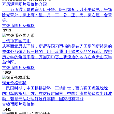
万历通宝图片及价格介绍
万历通宝是神宗万历开铸。版别繁多，以小平多见，平钱
除光背外，穿上有：星、月、工、公、正、天。穿右厘，合背
等。
古钱币图片及价格
3713
古钱币齐国刀币
从字面意思去理解，所谓齐国刀币指的是在齐国期间所铸造的
整体外形像刀片一样的、用于流通用于购买商品的钱币。按照
历史学的角度来看，齐国刀币它主要流通的地方在今天山东半
岛地区。
古钱币图片及价格
1898
铜元价格现状
民国时期，中国摇摇欲坠，正值乱世，西方强国虎视眈眈，
内部军阀祸乱四方。在这段时间里，中国经济局势多次出现波
动。若是无法处理好这件事情，国家很有可能
古钱币图片及价格
1445