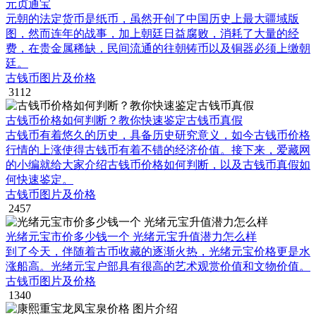
元贞通宝
元朝的法定货币是纸币，虽然开创了中国历史上最大疆域版
图，然而连年的战事，加上朝廷日益腐败，消耗了大量的经
费，在贵金属稀缺，民间流通的往朝铸币以及铜器必须上缴朝
廷。
古钱币图片及价格
3112
古钱币价格如何判断？教你快速鉴定古钱币真假
古钱币有着悠久的历史，具备历史研究意义，如今古钱币价格
行情的上涨使得古钱币有着不错的经济价值。接下来，爱藏网
的小编就给大家介绍古钱币价格如何判断，以及古钱币真假如
何快速鉴定。
古钱币图片及价格
2457
光绪元宝市价多少钱一个 光绪元宝升值潜力怎么样
到了今天，伴随着古币收藏的逐渐火热，光绪元宝价格更是水
涨船高。光绪元宝户部具有很高的艺术观赏价值和文物价值。
古钱币图片及价格
1340