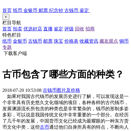
首页
纸币
金银币
邮票
纪念钞
古钱币
鉴定
×
栏目导航
首页
拍卖
优选好店
直播
鉴定
评级
回收
招商
特色栏目
纸币
金银币
古钱币
邮票
珠宝
价格表
收藏资讯
藏友观点
铜币
专题
下载客户端
古币包含了哪些方面的种类？
2018-07-20 10:53:08
古钱币图片及价格
如果对我国古代钱币的发展历史进行了解，可以发现这是一
个非常具有历史悠久文化领域的项目，各种各样的古代钱币，
发展渊源流长所包含的种类也是非常繁杂的，钱币的形制多姿
多彩，可以说是我国传统文化中非常重要的一个部分。在经历
了几千年的发展，中国货币文化已经成为最耀眼的一种东方货
币文化中类，这些
古币
通过他们自身所具有的特点，不断向人