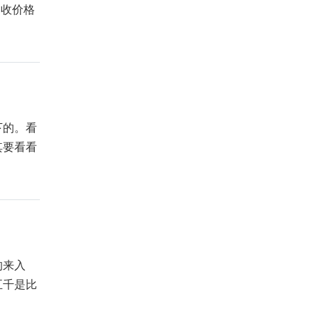
回收价格
下的。看
其要看看
的来入
五千是比