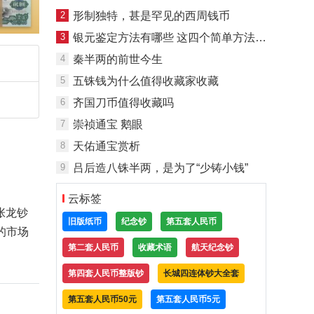
2
形制独特，甚是罕见的西周钱币
3
银元鉴定方法有哪些 这四个简单方法你需掌握
4
秦半两的前世今生
5
五铢钱为什么值得收藏家收藏
6
齐国刀币值得收藏吗
7
崇祯通宝 鹅眼
8
天佑通宝赏析
9
吕后造八铢半两，是为了“少铸小钱”
云标签
张龙钞
旧版纸币
纪念钞
第五套人民币
的市场
第二套人民币
收藏术语
航天纪念钞
第四套人民币整版钞
长城四连体钞大全套
第五套人民币50元
第五套人民币5元