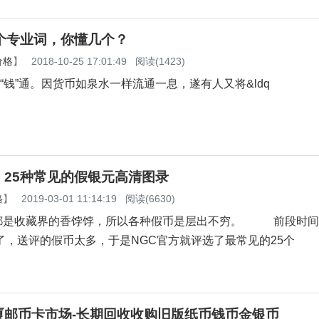
个专业词，你懂几个？
价格
】
2018-10-25 17:01:49
阅读(1423)
”通。因货币如泉水一样流通一息，遂有人又将&ldq
】25种常见的假银元高清图录
格
】
2019-03-01 11:14:19
阅读(6630)
收藏界的香饽饽，所以各种假币是层出不穷。 前段时间
了，送评的假币太多，于是NGC官方就评选了最常见的25个
厦邮币卡市场-长期回收收购旧版纸币钱币金银币