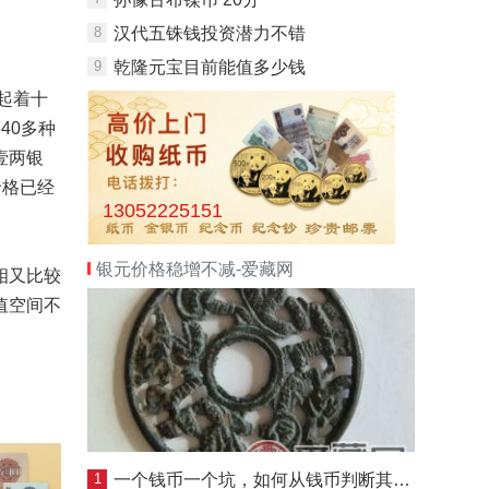
8
汉代五铢钱投资潜力不错
9
乾隆元宝目前能值多少钱
起着十
40多种
壹两银
价格
已经
13052225151
银元价格稳增不减-爱藏网
相又比较
值空间不
1
一个钱币一个坑，如何从钱币判断其坑口？