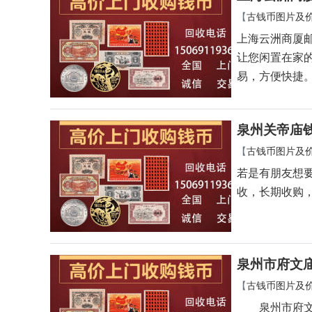
【
古钱币图片及
上海云洲商厦
让您闲置在家
易，方便快捷
泉州关帝庙
【
古钱币图片及
若是有朋友想
收，长期收购
泉州市府文
【
古钱币图片及
泉州市府文庙