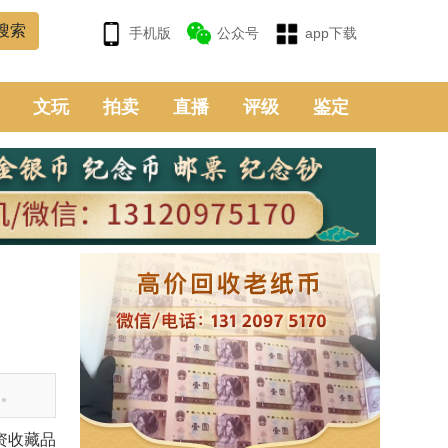
手机版
公众号
app下载
文玩
拍卖
直播
评级
鉴定
用。
资收藏品