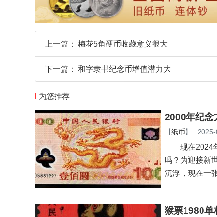
上一篇：
梅花5角硬币收藏意义很大
下一篇：
和字隶书纪念币增值潜力大
为您推荐
2000年纪
【
纸币
】
2025-
现在2024
吗？为迎接新世
沉浮，现在一
猴票1980