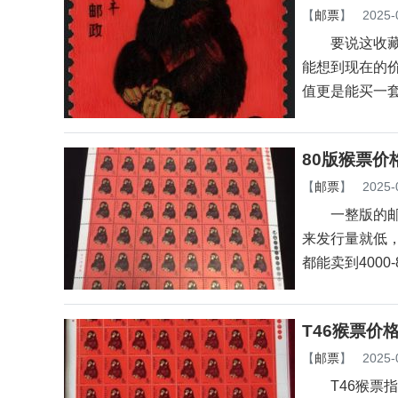
【
邮票
】
2025-
要说这收藏圈里
能想到现在的价
值更是能买一
80版猴票价
【
邮票
】
2025-
一整版的邮票
来发行量就低
都能卖到4000-
T46猴票价
【
邮票
】
2025-
T46猴票指