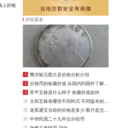
场上的银
浏览最多
1
鹰洋银元图片及价格分析介绍
2
古钱币的收藏价值 从国内到国外了解收藏乐趣
3
常平五铢是什么样子 收藏价值如何
4
太和五铢有哪些不同样式 不同版本的区别
5
龙凤通宝当前的价格是多少 图片是怎样的
6
中华民国二十九年伍分铝币
7
孙像古布镍币 20分