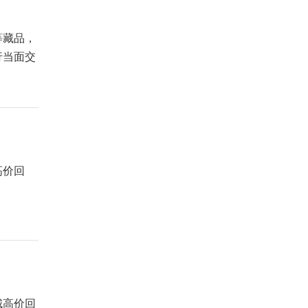
等藏品，
行当面交
高价回
城高价回