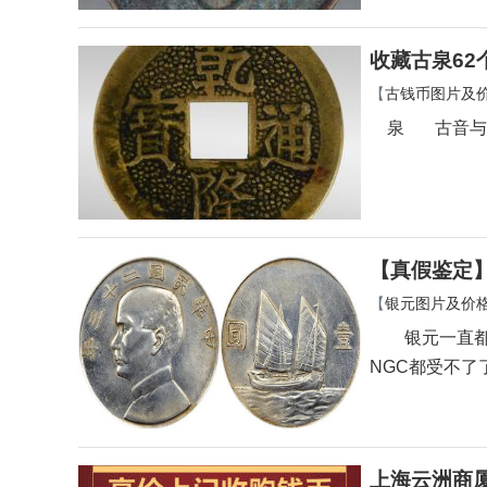
收藏古泉62
【
古钱币图片及
泉 古音与“钱
【真假鉴定
【
银元图片及价
银元一直都是
NGC都受不了
上海云洲商