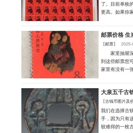
了。目前单枚的
更高。如果你
邮票价格 生
【
邮票
】
2025-
家里抽屉深处
到这些邮票您
家里有没有一
大泉五千古
【
古钱币图片及
我们在选择古
手，因为只有
较难得的一枚