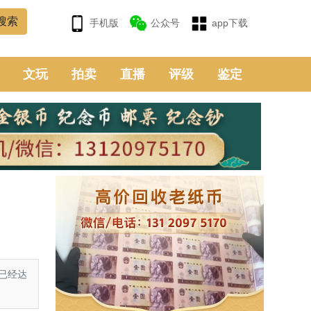
手机版
公众号
app下载
文玩
拍卖
直播
评级
鉴定
已经达