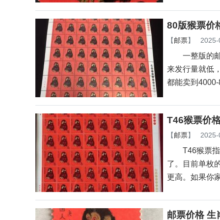
80版猴票价
【
邮票
】
2025-
一整版的邮票
来发行量就低
都能卖到4000-
T46猴票价
【
邮票
】
2025-
T46猴票指
了。目前单枚的
更高。如果你
邮票价格 生