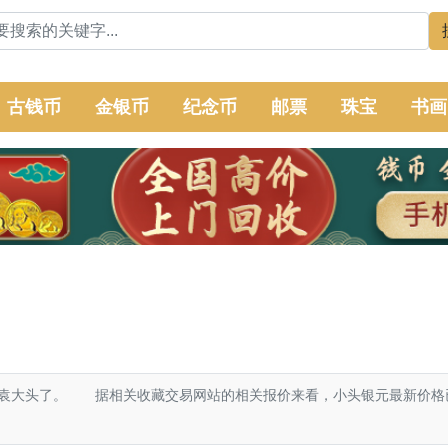
古钱币
金银币
纪念币
邮票
珠宝
书画
袁大头了。 据相关收藏交易网站的相关报价来看，小头银元最新价格