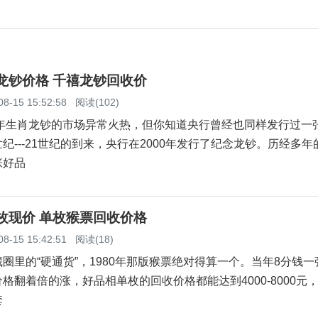
念龙钞价格 千禧龙钞回收价
08-15 15:52:58
阅读(102)
年生肖龙钞的市场异常火热，但你知道央行曾经也同样发行过一
纪---21世纪的到来，央行在2000年发行了纪念龙钞。历经多年
张好品
单枚现价 单枚猴票回收价格
08-15 15:42:51
阅读(18)
的“硬通货”，1980年那版猴票绝对得算一个。当年8分钱一
格翻着倍的涨，好品相单枚的回收价格都能达到4000-8000元
套