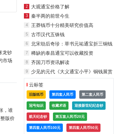
2
大观通宝价格了解
3
秦半两的前世今生
4
王莽钱币十分精美研究价值高
5
古币汉代五铢钱
6
北宋劫后奇珍：草书元祐通宝折三铜钱
张龙钞
7
稀缺的泰昌通宝可以收藏投资
的市场
8
齐国刀币资讯解读
9
少见的元代《大义通宝小平》铜钱展赏
云标签
旧版纸币
第四套人民币
第二套人民币
冠号知识
收藏术语
迎接新世纪纪念钞
张，谁
航天纪念钞
第五套人民币20元
，整版价
第四套人民币100元
第四套人民币50元