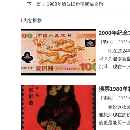
下一篇：
1988年版1/10盎司熊猫金币
为您推荐
2000年纪
【
纸币
】
2025-
现在2024
吗？为迎接新世
沉浮，现在一
猴票1980
【
邮票
】
2025-
要说这收藏圈里
能想到现在的价
值更是能买一