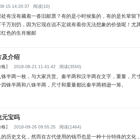
08-15 14:20:37
阅读(10)
有没有藏着一沓旧邮票？有的是小时候集的，有的是长辈留
可千万别扔，因为它现在说不定就有着你无法想象的价值呢！尤
张红色的生肖猴邮
片及介绍
价格
】
2018-08-21 11:41:42
阅读(3550)
八铢半两一枚，与大家共赏。秦半两和汉半两在文字，重量，尺
分四铢半两和八铢半两，尺寸和重量都比秦半两稍逊一筹。
统元宝吗
价格
】
2018-09-26 09:55:25
阅读(1464)
的历史文化，然而在古代使用的钱币也是一种十分特殊的文化