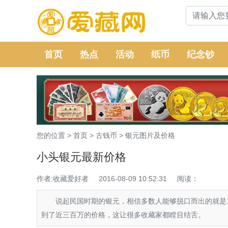
首页
热点
活动
纸币
纪念钞
您的位置 >
首页
>
古钱币
>
银元图片及价格
小头银元最新价格
作者:收藏爱好者
2016-08-09 10:52:31
阅读：
说起民国时期的银元，相信多数人能够脱口而出的就是
到了近三百万的价格，这让很多收藏家都瞠目结舌。