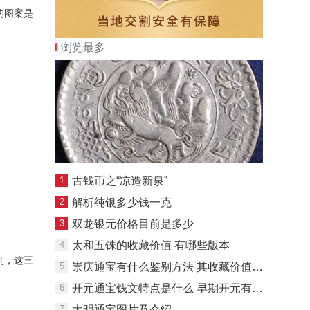
的图案是
浏览最多
1
古钱币之“凉造新泉”
2
解析纯银多少钱一克
3
双龙银元价格目前是多少
4
太和五铢的收藏价值 有哪些版本
别，这三
5
崇庆通宝有什么鉴别方法 其收藏价值如何
6
开元通宝钱文特点是什么 早期开元有什么特点
7
大明通宝图片及介绍