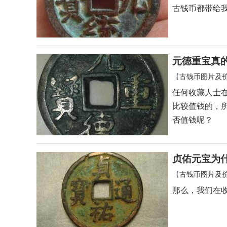
古钱币都带给
元德重宝真
【
古钱币图片及
任何收藏人士
比较值钱的，
否值钱呢？
贞佑元宝为
【
古钱币图片及
那么，我们在