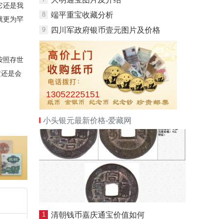
它还是我
8
端平重宝收藏分析
就更为罕
9
四川军政府银币壹元图片及价格
按照存世
定还是会
13052225151
小头银元最新价格-爱藏网
1
清朝钱币嘉庆通宝价值如何