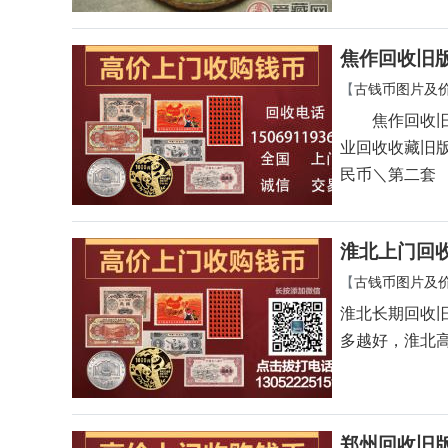
焦作回收旧
【
古钱币图片及
焦作回收旧版
业回收收藏旧
民币＼第二套
淮北上门回
【
古钱币图片及
淮北长期回收
多越好，淮北
郑州回收旧版