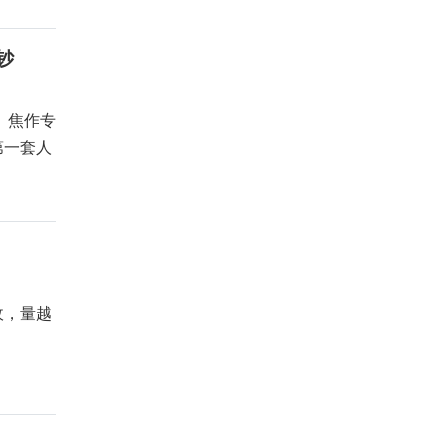
钞
 焦作专
第一套人
收，量越