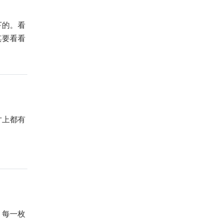
下的。看
其要看看
寸上都有
，每一枚