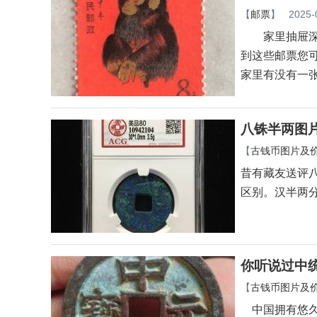
【
邮票
】
2025-
家里抽屉深处
到这些邮票您
家里有没有一
八铢半两图
【
古钱币图片及
昔有藏友送评
区别。汉半两
你听说过中
【
古钱币图片及
中国拥有悠久