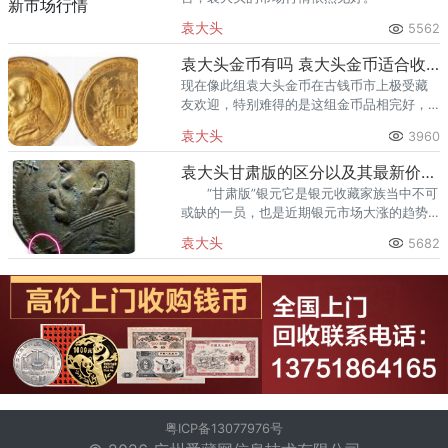
袁大头
5562
袁大头金币有吗 袁大头金币适合收藏吗
现在像此组袁大头金币在古钱币市上极受藏
友欢迎，特别难得的是这组金币品相完好，
自个清晰可见，实属可贵。业内人士认为，
袁大头
3960
未来“袁大头”的收藏依然有极大的升值空间。
袁大头甘肃版的区分以及其最新价格是多少钱
“甘肃版”银元它是银元收藏家族当中不可
或缺的一员，也是近期银元市场大涨的趋势
下来势汹汹的一个品种。 第一、普通三
袁大头
5682
年袁大头在胸前7点钟方位是缺一颗小内齿
的，但是甘肃版大头不缺。
粤ICP备13077976号