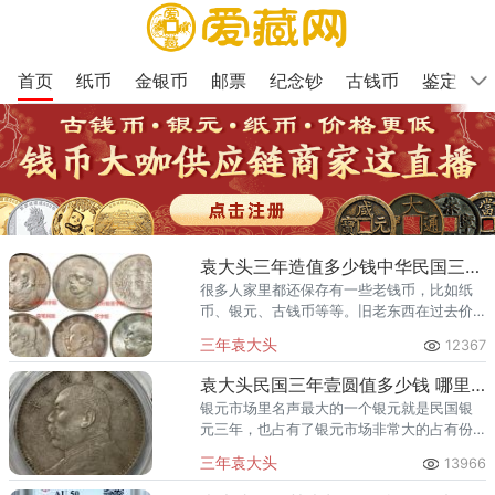
首页
纸币
金银币
邮票
纪念钞
古钱币
鉴定
袁大头三年造值多少钱中华民国三年袁大头价格
很多人家里都还保存有一些老钱币，比如纸
币、银元、古钱币等等。旧老东西在过去价
值也称得上价值不韭，到了现在有很多老一
三年袁大头
12367
辈的人有可能会可惜说，现在都没人要了。
但是真实情况反而是洽洽相反，
袁大头民国三年壹圆值多少钱 哪里回收
银元市场里名声最大的一个银元就是民国银
元三年，也占有了银元市场非常大的占有份
额，所有的银元袁大头民国三年壹圆的价值
三年袁大头
13966
因版本和品相的不同而有所差异，普通版本
的通货品相市场价大约在700