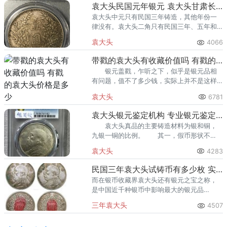
袁大头民国元年银元 袁大头甘肃长缨版和普通区别
袁大头中元只有民国三年铸造，其他年份一
律没有。袁大头二角只有民国三年、五年和
九年铸造，其他年份的都是臆造品，袁大头
袁大头
4066
一角有三年和五年两个年份，袁大头五分只
有民国三年一种年份。
带戳的袁大头有收藏价值吗 有戳的袁大头价格是多少
银元盖戳，乍听之下，似乎是银元品相
有问题，值不了多少钱，实际上并不是这样
的。 以上袁大头均是普通的裸币，但是
袁大头
6781
不难发现的是，有戳的袁大头往往比没戳的
袁大头价格会低点。
袁大头银元鉴定机构 专业银元鉴定机构
袁大头真品的主要铸造材料为银和铜，
九银一铜的比例。 其一，假币形状不
一，图案也不相符，纯属臆造品。真品“袁大
袁大头
4283
头”的重量通常在26克左右，如果远低于这个
重量，自能辨别真伪。
民国三年袁大头试铸币有多少枚 实属罕见
而在银币收藏界袁大头还有银元之宝之称，
是中国近千种银币中影响最大的银元品
种。“袁大头”银元的通行促进了银元的统一，
三年袁大头
4507
更为“废两改圆”打下了坚实的基础，极具收藏
价值。