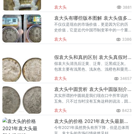
记，通常被用来防伪，伪造者很难加以伪
袁大头
3881
造。
袁大头有哪些版本图解 袁大头值多少钱
不仅仅是现在的市场价值，更是因为它的历
史价值，它是近代中国币制变革中的一个重
要的历史阶段，充当了比较重要的历史角
袁大头
3386
色。三版中，不论多寡，品相决定价值。
假袁大头和真的区别 袁大头真假对比图
假袁大头清洗后泛黄、泛青、泛黑或泛灰。
包浆主要有浅黑色、浅灰色、浅橙色和粟壳
色。出土银圆一般锈层较厚，局部锈层凸
袁大头
34657
起。
袁大头中圆赏析 袁大头中圆版别介绍
其实所谓的中圆就是我们现在口中所常说的
五角。只不过当时没有五角这样的说法，因
此人们就把面值为一元一半的袁大头银元称
袁大头
8423
之为中圆。
袁大头的价格 2021年袁大头最新市场行情
今年2021年虽然势头有所下降，但是总体而
言，袁大头的市场行情依然见好。