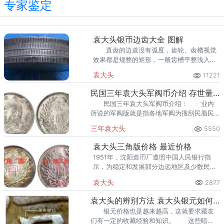
专家鉴定
袁大头银币边齿大全 图解
直齿的边道没有弧度，齿轮、齿槽视觉
效果都是规整的矩形，一般齿槽平整浅入浅
出，因形似瓦楞，也有称为瓦楞齿的。
袁大头
11221
下图是枚假币
民国三年袁大头军阀币介绍 存世量很稀少
民国三年袁大头军阀币介绍： 业内
所说的军阀版就是指各地军阀为搜刮民脂民
膏、筹集军饷、争夺利益而模仿官铸袁像机
三年袁大头
5550
制银币模具铸造，在一定范围内流通的银
币。
袁大头三角版价格 最近价格
1951年，沈阳造币厂遵照中国人民银行指
示，为稳定和发展部分边远地区及少数民族
地区的金融形势，沈阳造币厂又奉命铸造了
袁大头
2877
两批袁大头银币，即为袁大头O版和O版三角
圆。
袁大头的辨别方法 袁大头银元如何保存
银元价格也是越来越高，这就要求藏友
们有一定的收藏经验和知识。 这些暗