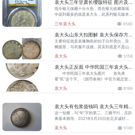
袁大头三年甘肃长缨版特征 图片及价格
现今银元保藏十分火热，而在银元收藏领域
中提到最多的就是袁大头，此系列银元版本
众多，有些版不仅历史纪念意义重大，而且
三年袁大头
6590
其铸造数额有限，保藏价值极佳，如袁大头
三年甘肃长缨版
袁大头山东大扣图解 袁大头保存方法
主要特征就是袁像胸前的扣子分外突出，呈
椭圆形，与衣服不连接。其实到底是不是山
东铸造，有待考察，据说取这个名是为了纪
袁大头
5158
念山东一位藏友。
袁大头正反面 中华民国三年袁大头图片 含银量是多少
中华民国三年袁大头图片 首先来
看“民”这个字。《国币条例》中官方规定壹圆
银元的含银量是89%，其他部分是铜和极少
袁大头
6199
量的锡。
袁大头有包浆值钱吗 袁大头三年精发版图片及价钱
这一短横，与“年”字的第二、三横平行，且距
离基本相等。2021年5月20日在北京诚轩上
的成交价为39,100元。
袁大头
5149