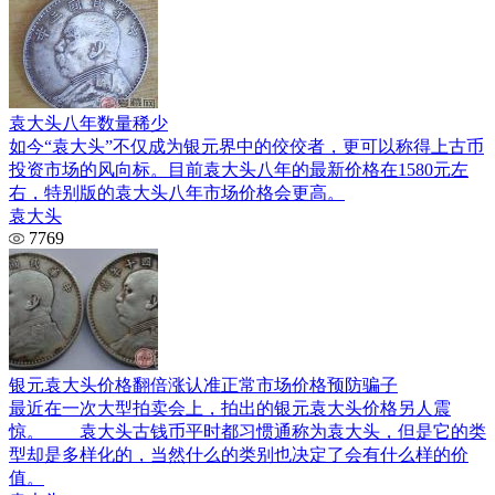
袁大头八年数量稀少
如今“袁大头”不仅成为银元界中的佼佼者，更可以称得上古币
投资市场的风向标。目前袁大头八年的最新价格在1580元左
右，特别版的袁大头八年市场价格会更高。
袁大头
7769
银元袁大头价格翻倍涨认准正常市场价格预防骗子
最近在一次大型拍卖会上，拍出的银元袁大头价格另人震
惊。 袁大头古钱币平时都习惯通称为袁大头，但是它的类
型却是多样化的，当然什么的类别也决定了会有什么样的价
值。