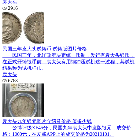
袁大头
2916
民国三年袁大头试铸币 试铸版图片价格
民国三年，北洋政府决定统一币制，发行有袁大头银币，
在正式开铸银币前，袁大头有用铜冲压试机这一过程，其试机
结果称为试机样币。
袁大头
6768
袁大头九年银元图片介绍及价格 值多少钱
公博评级XF45分，民国九年袁大头中发版银元，成交价
格：1000元，在爱藏APP上的成交价格为20210101。