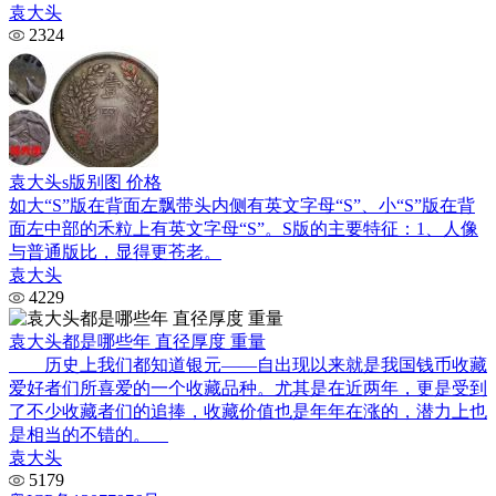
袁大头
2324
袁大头s版别图 价格
如大“S”版在背面左飘带头内侧有英文字母“S”、小“S”版在背
面左中部的禾粒上有英文字母“S”。S版的主要特征：1、人像
与普通版比，显得更苍老。
袁大头
4229
袁大头都是哪些年 直径厚度 重量
历史上我们都知道银元——自出现以来就是我国钱币收藏
爱好者们所喜爱的一个收藏品种。尤其是在近两年，更是受到
了不少收藏者们的追捧，收藏价值也是年年在涨的，潜力上也
是相当的不错的。
袁大头
5179