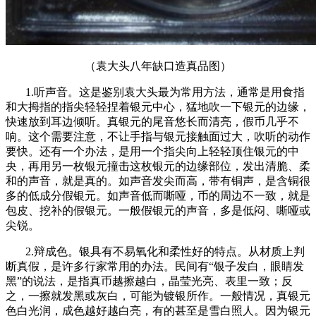
（袁大头八年缺口造真品图）
1.听声音。这是鉴别袁大头最为常用方法，通常是用食指
和大拇指的指尖轻轻捏着银元中心，猛地吹一下银元的边缘，
快速放到耳边倾听。真银元的尾音悠长而清亮，假币几乎不
响。这个需要注意，不让手指与银元接触面过大，吹听的动作
要快。还有一个办法，是用一个指尖向上轻轻顶住银元的中
央，再用另一枚银元撞击这枚银元的边缘部位，发出清脆、柔
和的声音，就是真的。如声音发尖而高，带有铜声，是含铜很
多的低成分假银元。如声音低而嘶哑，币的周边不一致，就是
包皮、挖补的假银元。一般假银元的声音，多是低闷、嘶哑或
尖锐。
2.辩成色。银具有不易氧化和柔性好的特点。从材质上判
断真假，是许多行家常用的办法。民间有“银子发白，眼睛发
黑”的说法，是指真币越擦越白，晶莹光亮、表里一致；反
之，一擦就发黑或灰白，可能为镀银所作。一般情况，真银元
色白光润，成色越好越白亮，有的甚至是雪白照人。因为银元