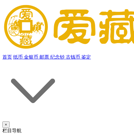
首页
纸币
金银币
邮票
纪念钞
古钱币
鉴定
×
栏目导航