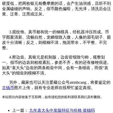
硬度低，把两枚银元相叠摩擦的话，会产生油润感，且听不到
金属磕碰的声响。反之，假币颜色偏暗，无光泽，清洗后会泛
黄、泛青、泛黑或泛灰。
3.观纹饰。真币都有统一的钢模具，经机器冲压而成。币
字图案清新、流畅自然，龙鳞细致入微，人像的眉毛胡子、眼
皮十分清晰；反之，则模糊不清，拖泥带水，不平整、不完
整。
4.察边齿。真银元是机制版，边齿皆细致匀称，规整划
一。假币的边齿则粗糙紊乱，参差不齐，有的还有修锉痕迹。
如真“袁大头”边齿的两条粗齿中间，会有一条细齿，而假“袁
大头”的细齿则模糊不清。
另外，藏家也可以关注爱藏公众号airmbcang，将要鉴定的
古钱币
图片上传，就有专业老师在线帮忙鉴定真假。
本站部分内容收集于互联网，如有侵犯您的权利请联系我们及时删除。
上一篇：
九年袁大头中发版特征与价格 值钱吗