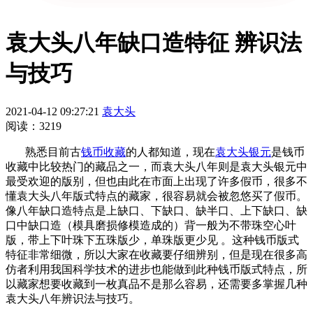
袁大头八年缺口造特征 辨识法
与技巧
2021-04-12 09:27:21
袁大头
阅读：3219
熟悉目前古
钱币收藏
的人都知道，现在
袁大头
银元
是钱币
收藏中比较热门的藏品之一，而袁大头八年则是袁大头银元中
最受欢迎的版别，但也由此在市面上出现了许多假币，很多不
懂袁大头八年版式特点的藏家，很容易就会被忽悠买了假币。
像八年缺口造特点是上缺口、下缺口、缺半口、上下缺口、缺
口中缺口造（模具磨损修模造成的）背一般为不带珠空心叶
版，带上下叶珠下五珠版少，单珠版更少见 。这种钱币版式
特征非常细微，所以大家在收藏要仔细辨别，但是现在很多高
仿者利用我国科学技术的进步也能做到此种钱币版式特点，所
以藏家想要收藏到一枚真品不是那么容易，还需要多掌握几种
袁大头八年辨识法与技巧。