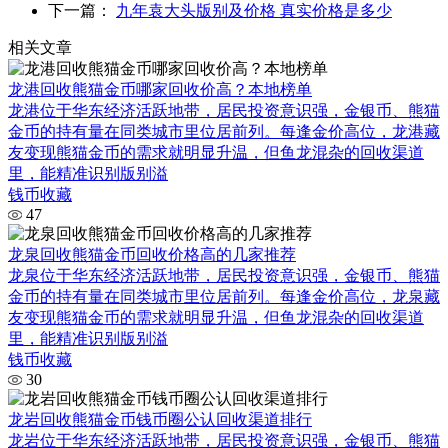
下一篇：
九年袁大头版别及价格 真实价格是多少
相关文章
龙港回收熊猫金币哪家回收价高？本地榜单
龙港位于华东经济活跃地带，居民投资意识强，金银币、熊猫
金币的持有量在同类城市里位居前列。每逢金价高位，龙港藏
友变现熊猫金币的需求就明显升温，但鱼龙混杂的回收渠道
里，能精准识别版别溢
钱币收藏
47
龙泉回收熊猫金币回收价格高的几家推荐
龙泉位于华东经济活跃地带，居民投资意识强，金银币、熊猫
金币的持有量在同类城市里位居前列。每逢金价高位，龙泉藏
友变现熊猫金币的需求就明显升温，但鱼龙混杂的回收渠道
里，能精准识别版别溢
钱币收藏
30
龙岩回收熊猫金币钱币圈公认回收渠道排行
龙岩位于华东经济活跃地带，居民投资意识强，金银币、熊猫