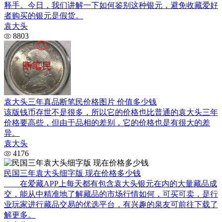
释手。今日，我们讲解一下如何鉴别这种银元，避免收藏爱好
者购买的银元是假货。
袁大头
8803
袁大头三年真品断笔民价格图片 价值多少钱
该版钱币存世不是很多，所以它的价格也比普通的袁大头三年
价格要高些，但由于品相的差别，它的价格也是有很大的差
异。
袁大头
4176
民国三年袁大头细字版 现在价格多少钱
在爱藏APP上每天都有包含袁大头银元在内的大量藏品成
交，能从中精准地了解藏品的市场行情如何，可买可卖，是行
业玩家进行藏品交易的优选平台，有兴趣的泉友可前往下载了
解更多。