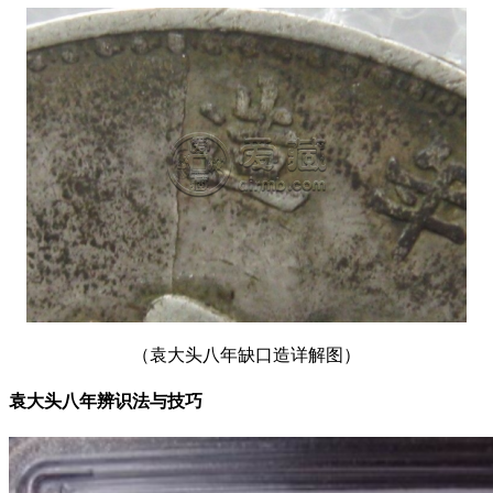
（袁大头八年缺口造详解图）
袁大头八年辨识法与技巧