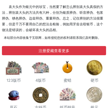
袁大头作为银元中的珍宝，当然要了解怎么辨别袁大头真假的方
法，辨别袁大头的方法共有六种，分别为银质辨伪、听音辨伪、包浆
辨伪、锈色辨伪、边齿辩伪、重量辩伪。总之，记住辨别的方法很重
要，但是千万不要用自己的想法去检验，例如用牙齿去咬银币，这个
做法是错误的，会破坏袁大头的品相。
本站部分内容收集于互联网，如有侵犯您的权利请联系我们及时删除。
注册爱藏查看更多
123版币
4版币
蜜蜡
硬币
原石
古钱币
纸币靓号
银元