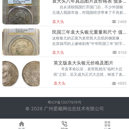
袁大头八年真品图片及价格表 值多少钱
自从清朝我国打开国门后，不少外国银
元涌入我国市场，对我国经济带来了不良影
响，在市面上流通的钱币多达上百种，民国
袁大头
2466
时期，袁世凯为了改变这一现象，便发行了
新的货币制度，并发行了袁大头
民国三年袁大头银元重量和尺寸 值多少人民币
这枚银元的正面为袁世凯大总统的侧面像，
在其钱币的上缘铸刻有“中华民国三年”的字
样，直径为39mm,重量为26.7g,厚度
袁大头
8159
2.4mm。
英文版袁大头银元价格及图片
辛亥革命以后，袁世凯就任“临时大总
统”之职，后又成为正式大总统，铸造了袁大
头这枚钱币。
袁大头
4885
粤ICP备13077976号
© 2026 广州爱藏网信息技术有限公司