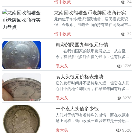
钱币收藏
24
熊猫金币的需求就明显升温，但鱼龙混杂的
回收渠道里，能精准识别版别溢
龙南回收熊猫金币老牌回收商行实力盘点
龙南位于华东经济活跃地带，居民投资意识
强，金银币、熊猫金币的持有量在同类城市
里位居前列。每逢金价高位，龙南藏友变现
钱币收藏
32
熊猫金币的需求就明显升温，但鱼龙混杂的
回收渠道里，能精准识别版别溢
精彩的民国九年银元行情
在我们国家的钱币发展史上，从古至
今，有很多很多种面值的钱币，也有很多种
类型版式的，银元纪念币就是其中的一种，
袁大头
1726
那么银元纪念币也有很多种类型的，因为不
同的及你那对象就会有不同
袁大头银元价格表走势
它的发行时间并不是特别久远，但它在人们
心目中的地位却很高，在早些年间有许多家
庭里都能找出一两枚袁大头，那时人们的收
袁大头
3278
藏意识不高，所以并没有保存到现在。
一个袁大头值多少钱
人们对于钱币有着特殊的感情，而在收藏市
场上同样，钱币收藏一直以来都是十分热门
的类型，钱币收藏有很多种类，而古钱币作
袁大头
9520
为一种不再生资源被很多收藏者们追求着。