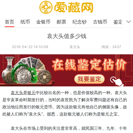
首页
纸币
金银币
邮票
纪念钞
古钱币
鉴定
袁大头值多少钱
2016-04-22 14:10:08
袁大头
阅读：2437
袁大头
是
银元
中比较出名的一种，也是价值较高的一种。袁大头
是辛亥革命时期发行的，当时的袁世凯为了解决军费问题还有自己的
政治地位而发行的银元货币。因为这款银元有他自己的侧面头像，故
此被人们称为“袁大头”。据悉，这款银元被人们称为是银元之宝。
袁大头在市场上受到的关注度非常高，就民国三年、九年、十年