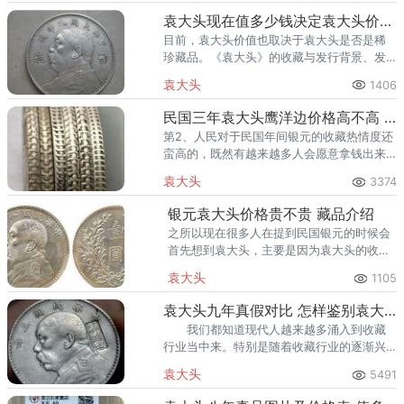
袁大头现在值多少钱决定袁大头价格的因素是什么
目前，袁大头价值也取决于袁大头是否是稀
珍藏品。《袁大头》的收藏与发行背景、发
行地点、发行年份和发行时间密切相关。例
袁大头
1406
如，3年的袁大头签名银元是最稀有的收藏
品。
民国三年袁大头鹰洋边价格高不高 潜力如何
第2、人民对于民国年间银元的收藏热情度还
蛮高的，既然有越来越多人会愿意拿钱出来
购买民国三年袁大头鹰洋边，当然这一钱币
袁大头
3374
的价格涨幅可能就会挺不错的。
银元袁大头价格贵不贵 藏品介绍
之所以现在很多人在提到民国银元的时候会
首先想到袁大头，主要是因为袁大头的收藏
难度较低，而且未来发展潜力不错，今天就
袁大头
1105
跟大家具体介绍一下银元袁大头的大概价格
情况。
袁大头九年真假对比 怎样鉴别袁大头珍品
我们都知道现代人越来越多涌入到收藏
行业当中来。特别是随着收藏行业的逐渐兴
起，各类藏品被炒来炒去，常常被卖出高于
袁大头
5491
其本身价值几倍的价格。其中以流行较广，
较易辨认真假的袁大头为主流，