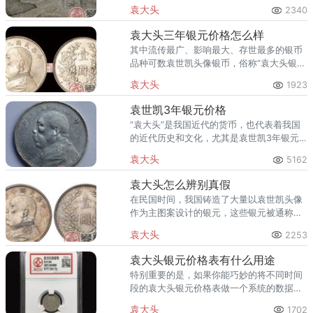
眼。
袁大头
2340
袁大头三年银元价格怎么样
其中流传最广、影响最大、存世最多的银币
品种可数袁世凯头像银币，俗称“袁大头银
元”。
袁大头
1923
袁世凯3年银元价格
“袁大头”是我国近代的货币，也代表着我国
的近代历史和文化，尤其是袁世凯3年银元
价格非常高。那么我们今天就来看看袁世凯
袁大头
5162
3年银元的制作工艺究竟有哪些不同之处。
袁大头怎么辨别真假
在民国时间，我国铸造了大量以袁世凯头像
作为主图案设计的银元，这些银元被通称为
袁大头。这两年随着收藏行业的急速发展，
袁大头
2253
有越来越多的人投资袁大头。那么，袁大头
怎么辨别真假？
袁大头银元价格表有什么用途
特别重要的是，如果你能巧妙的将不同时间
段的袁大头银元价格表做一个系统的数据整
理，整理出一个清晰的折线图、曲线图、柱
袁大头
1702