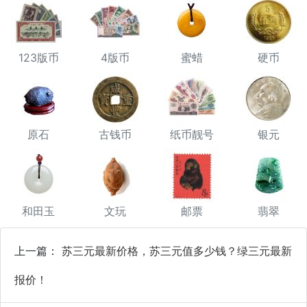
123版币
4版币
蜜蜡
硬币
原石
古钱币
纸币靓号
银元
和田玉
文玩
邮票
翡翠
上一篇：
苏三元最新价格，苏三元值多少钱？绿三元最新
报价！