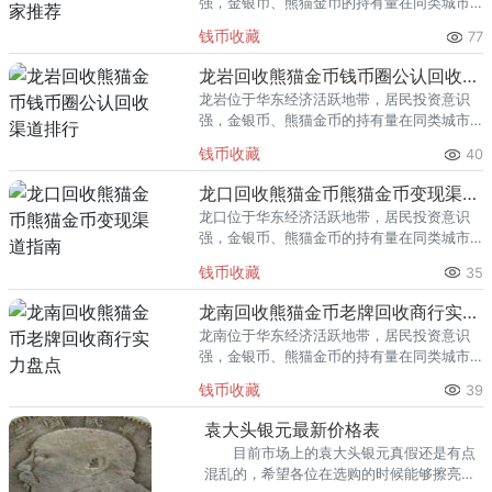
强，金银币、熊猫金币的持有量在同类城市
里位居前列。每逢金价高位，龙泉藏友变现
钱币收藏
77
熊猫金币的需求就明显升温，但鱼龙混杂的
回收渠道里，能精准识别版别溢
龙岩回收熊猫金币钱币圈公认回收渠道排行
龙岩位于华东经济活跃地带，居民投资意识
强，金银币、熊猫金币的持有量在同类城市
里位居前列。每逢金价高位，龙岩藏友变现
钱币收藏
40
熊猫金币的需求就明显升温，但鱼龙混杂的
回收渠道里，能精准识别版别溢
龙口回收熊猫金币熊猫金币变现渠道指南
龙口位于华东经济活跃地带，居民投资意识
强，金银币、熊猫金币的持有量在同类城市
里位居前列。每逢金价高位，龙口藏友变现
钱币收藏
35
熊猫金币的需求就明显升温，但鱼龙混杂的
回收渠道里，能精准识别版别溢
龙南回收熊猫金币老牌回收商行实力盘点
龙南位于华东经济活跃地带，居民投资意识
强，金银币、熊猫金币的持有量在同类城市
里位居前列。每逢金价高位，龙南藏友变现
钱币收藏
39
熊猫金币的需求就明显升温，但鱼龙混杂的
回收渠道里，能精准识别版别溢
袁大头银元最新价格表
目前市场上的袁大头银元真假还是有点
混乱的，希望各位在选购的时候能够擦亮双