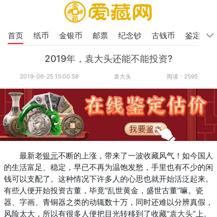
首页
纸币
金银币
邮票
纪念钞
古钱币
鉴定
2019年，袁大头还能不能投资?
2019-06-25 15:00:58
袁大头
阅读：2595
最新老
银元
不断的上涨，带来了一波收藏风气！如今国人
的生活富足、稳定，早已不再为温饱发愁，手里也有不少的闲
钱可以支配了。这种情况下许多人的心思也就开始活泛起来。
有些人便开始投资古董，毕竟“乱世黄金，盛世古董”嘛。瓷
器、字画、青铜器之类的动辄数十万，同时还难以分辨真假，
风险太大，所以有很多人便把目光转移到了收藏“
袁大头
”上。