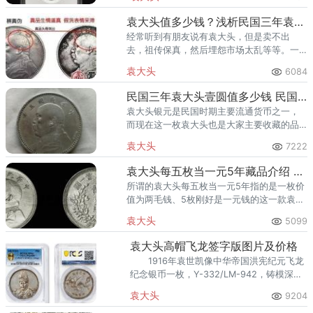
形图，是能很好的预测到底未来袁大头银元
价格会涨还是会跌。
袁大头值多少钱？浅析民国三年袁大头收藏价值
经常听到有朋友说有袁大头，但是卖不出
去，祖传保真，然后埋怨市场太乱等等。一
起来看看民国三年袁大头收藏价值有哪些。
袁大头
6084
民国三年袁大头壹圆值多少钱 民国三年袁大头价格
袁大头银元是民国时期主要流通货币之一，
而现在这一枚袁大头也是大家主要收藏的品
类。袁大头是有不同年份的，今天我们主要
袁大头
7222
了解的是民国三年袁大头壹圆的价格。
袁大头每五枚当一元5年藏品介绍 它的价格贵吗
所谓的袁大头每五枚当一元5年指的是一枚价
值为两毛钱、5枚刚好是一元钱的这一款袁大
头，说白了，就是袁大头两毛这种类型的藏
袁大头
5099
品，今天小编就跟大家详细介绍一下袁大头
每五枚当一元5年藏品的相
袁大头高帽飞龙签字版图片及价格
1916年袁世凯像中华帝国洪宪纪元飞龙
纪念银币一枚，Y-332/LM-942，铸模深
峻，品相全美，完全未使用品，2020年12月
袁大头
9204
14日在北京诚轩上的成交价为115,000元。