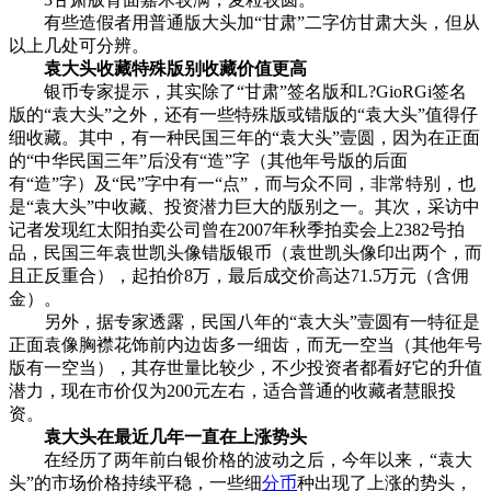
有些造假者用普通版大头加“甘肃”二字仿甘肃大头，但从
以上几处可分辨。
袁大头收藏特殊版别收藏价值更高
银币专家提示，其实除了“甘肃”签名版和L?GioRGi签名
版的“袁大头”之外，还有一些特殊版或错版的“袁大头”值得仔
细收藏。其中，有一种民国三年的“袁大头”壹圆，因为在正面
的“中华民国三年”后没有“造”字（其他年号版的后面
有“造”字）及“民”字中有一“点”，而与众不同，非常特别，也
是“袁大头”中收藏、投资潜力巨大的版别之一。其次，采访中
记者发现红太阳拍卖公司曾在2007年秋季拍卖会上2382号拍
品，民国三年袁世凯头像错版银币（袁世凯头像印出两个，而
且正反重合），起拍价8万，最后成交价高达71.5万元（含佣
金）。
另外，据专家透露，民国八年的“袁大头”壹圆有一特征是
正面袁像胸襟花饰前内边齿多一细齿，而无一空当（其他年号
版有一空当），其存世量比较少，不少投资者都看好它的升值
潜力，现在市价仅为200元左右，适合普通的收藏者慧眼投
资。
袁大头在最近几年一直在上涨势头
在经历了两年前白银价格的波动之后，今年以来，“袁大
头”的市场价格持续平稳，一些细
分币
种出现了上涨的势头，