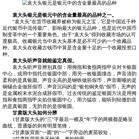
袁大头银元是银元中的含金量最高的品种之一。
“袁大头”在货币收藏界被称为银元之宝，它是中国近千种
近代银币中流传最广、影响最大的银元品种，也是近代中国币
制变革中的一个重要角色。由于“袁大头”得到收藏市场的认可
度极高。收藏银元当中袁大头基本是必不可少的一个收藏品
种。袁大头在收藏古钱币中算是含金量十足的一个收藏投资口
种。
袁大头听声音就能鉴定真假。
袁大头听声音辨别真假：用拇指和食指两指甲尖对卡银圆
中心，或用中指托住银圆中部，用另一枚银圆撞击，声音清韵
柔和的是真银圆。声音尖高的是钢铁做胚假币，声音嘶哑的是
铜锡合金做胚假币，声音沉闷的是“银包铜夹馅”假币，无声的
是金属粉末水泥合成胚假币。过去传统的鉴定银圆方法是用拇
指和食指两指甲尖掐住银圆中心，用力猛吹，能听到轻微韵音
的是真银圆，无韵音的是假银圆。
甘肃版大头如何分辨
1甘肃版大头的“三”字最后一横及“年”字的两横都是略呈
曲线，普通版的则有明显笔锋，
2甘肃版背面“一圆”的“一”字旁边的麦苗较短，
3甘肃版背面嘉禾较满，麦粒较圆。