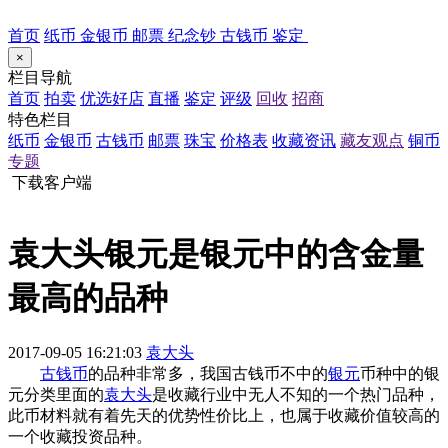
首页
纸币
金银币
邮票
纪念钞
古钱币
鉴定
×
栏目导航
首页
拍卖
优选好店
直播
鉴定
评级
回收
招商
特色栏目
纸币
金银币
古钱币
邮票
珠宝
价格表
收藏资讯
藏友观点
铜币
专题
下载客户端
袁大头银元是银元中的含金量
最高的品种
2017-09-05 16:21:03
袁大头
古钱币
的品种非常多，我国古钱币不中的
银元
币种中的银
元分类里面的
袁大头
是收藏行业中无人不知的一个热门品种，
此币材料就有着先天的优势性价比上，也属于收藏价值较高的
一个收藏投资品种。