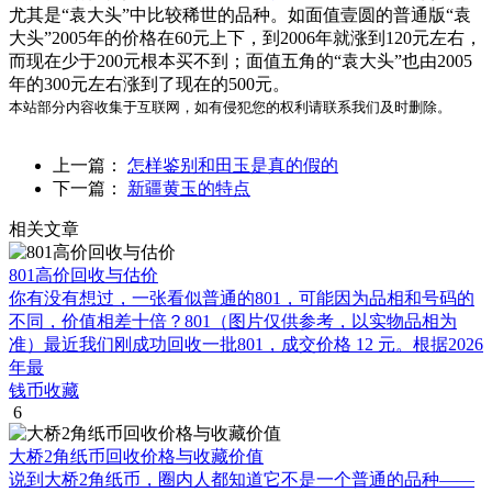
尤其是“袁大头”中比较稀世的品种。如面值壹圆的普通版“袁
大头”2005年的价格在60元上下，到2006年就涨到120元左右，
而现在少于200元根本买不到；面值五角的“袁大头”也由2005
年的300元左右涨到了现在的500元。
本站部分内容收集于互联网，如有侵犯您的权利请联系我们及时删除。
上一篇：
怎样鉴别和田玉是真的假的
下一篇：
新疆黄玉的特点
相关文章
801高价回收与估价
你有没有想过，一张看似普通的801，可能因为品相和号码的
不同，价值相差十倍？801（图片仅供参考，以实物品相为
准）最近我们刚成功回收一批801，成交价格 12 元。根据2026
年最
钱币收藏
6
大桥2角纸币回收价格与收藏价值
说到大桥2角纸币，圈内人都知道它不是一个普通的品种——