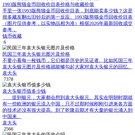
1993版熊猫金币回收价目表价格与收藏价值
手里一张1993版熊猫金币回收价目表，到底能卖多少钱？这是
很多藏友翻出旧钞后的第一反应。1993版熊猫金币回收价目表
（图片仅供参考，以实物品相为准）根据2026年最新回收成交
参考，
钱币收藏
6
民国三年袁大头银元图片及价格
不要小看每一枚钱币，它们都是历史的见证者。比如民国三年
袁大头银元图片及价格就能够勾起大家对袁大头银元的回忆。
袁大头
7378
袁大头银币值多少钱
提到银元，大家都会想到袁大头银元。其实在明朝时期就
有一些欧洲的银元流入中国，只不过那时候刚刚引进来各方面
的技术还没有很大提高。到了乾隆后期才有大量的银元涌入到
中国来。
袁大头
2566