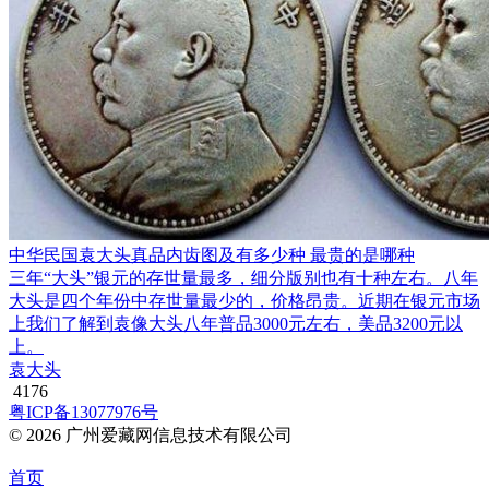
中华民国袁大头真品内齿图及有多少种 最贵的是哪种
三年“大头”银元的存世量最多，细分版别也有十种左右。八年
大头是四个年份中存世量最少的，价格昂贵。近期在银元市场
上我们了解到袁像大头八年普品3000元左右，美品3200元以
上。
袁大头
4176
粤ICP备13077976号
© 2026 广州爱藏网信息技术有限公司
首页