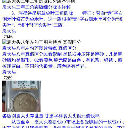
袁大头三年三角圆版细分版本详解
3、浮星远星肩章尖叶三角圆版 特征：背面“壹”字右
侧禾叶修芒为尖禾叶。这一版根据“壹”字右侧禾叶可分为“短
尖叶”、“短叶”和“长尖叶”三版。
袁大头
7946
袁大头八年左勾芒图片特点 真假区分
袁大头八年真假区分01看形制 是机器冲压还是翻砂，凡是翻
砂版均是假币。02看颜色 银元应是白色，有包浆、银锈，擦
掉即露白，不同的含银量，颜色略有差异。
袁大头
7289
各版别袁大头存世量 甘肃字样袁大头银元值钱吗
从古至今，袁大头都是钱币市场上备受瞩目的一枚钱币，
因其版本多且铸造精美，含银量高受到很多藏友的喜爱，其中