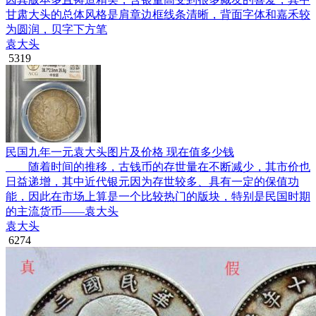
甘肃大头的总体风格是肩章边框线条清晰，背面字体和嘉禾较
为圆润，贝字下方笔
袁大头
5319
民国九年一元袁大头图片及价格 现在值多少钱
随着时间的推移，古钱币的存世量在不断减少，其市价也
日益递增，其中近代银元因为存世较多、具有一定的保值功
能，因此在市场上算是一个比较热门的版块，特别是民国时期
的主流货币——袁大头
袁大头
6274