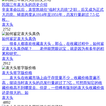
民国三年袁大头的历史介绍
辛亥革命以后，袁世凯就任“临时大总统”之职，后又成为正式
大总统。铸造跨度从1914年至1951年，总发行量超过 7.5 亿
枚。
袁大头
2752
如何鉴定袁大头真伪
很多人都喜欢收藏袁大头，那么，在收藏过程中，如何鉴
定袁大头真伪呢？ 老伴能慧眼识宝，就是因为有多年的积
累和研究。
袁大头
2912
袁大头签字版价格
袁大头在收藏市场上由于存世量不少，收藏价格普遍不
高，据说当时袁大头的总发行量超过了7亿，可想而知它的收
藏价格高不到哪里去。但是，一些稀有版别的袁大头收藏价值
还是很大的。如
袁大头
4892