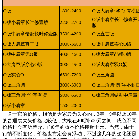
O
版
1800-2400
O
版大肩章
‘
华
’
字有横
O
版小肩章长叶修壹开
O
版小肩章长叶修壹版
2200-2700
版
O
版中肩章错配长叶修壹版
3500-4200
O
版直芒版
O
版大肩章直芒版
3000-3600
O
版中肩章实心
O
版
O
版中肩章无
O
版
4000-4600
O
版大肩章凸粗
O
版
O
大肩章版穿心
O
版
3900-4500
O
版大肩章双
O
版
O
版实心
O
6500-7200
O
版三角圆
O
版三角圆
3000-3900
O
版三角圆
‘
圆
’
字不封
O
版三角圆
‘
华
’
字有横
5800-6500
O
版三角圆错配中肩章
O
版小肩章
1500-2000
关于它的价格，相信是大家最为关心的，3年、9年以及10年
的普通袁大头价格比较低，大概在400到600元之间，成色不同
价格也会有所差异。而8年的版本价格接近千元。当然，由于
行情不断变化，价格也肯定会有浮动，不过这几年的变化还是