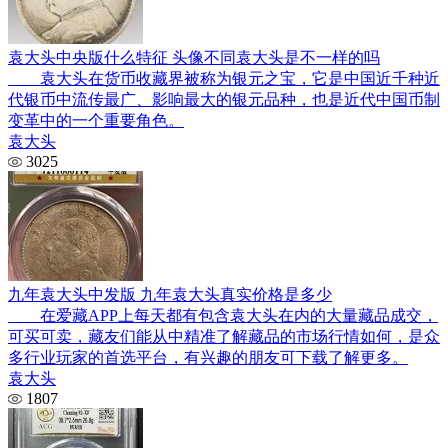
袁大头中央版什么特征 头像不同袁大头是不一样的吗
袁大头在货币收藏界被称为银元之宝，它是中国近千种近
代银币中流传最广、影响最大的银元品种，也是近代中国币制
变革中的一个重要角色。
袁大头
3025
九年袁大头中发版 九年袁大头真实价格是多少
在爱藏APP上每天都有包含袁大头在内的大量藏品成交，
可买可卖，藏友们能从中精准了解藏品的市场行情如何，是众
多行业玩家的首选平台，有兴趣的朋友可下载了解更多。
袁大头
1807