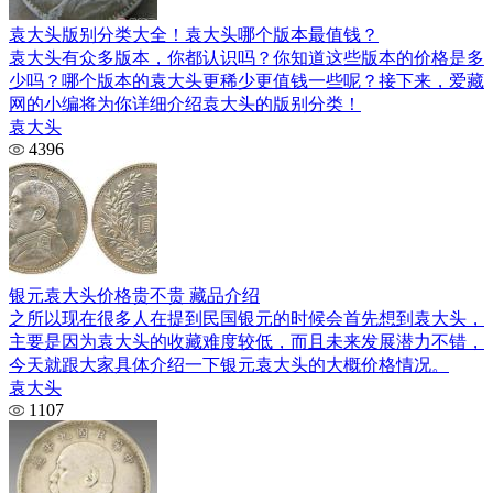
袁大头版别分类大全！袁大头哪个版本最值钱？
袁大头有众多版本，你都认识吗？你知道这些版本的价格是多
少吗？哪个版本的袁大头更稀少更值钱一些呢？接下来，爱藏
网的小编将为你详细介绍袁大头的版别分类！
袁大头
4396
银元袁大头价格贵不贵 藏品介绍
之所以现在很多人在提到民国银元的时候会首先想到袁大头，
主要是因为袁大头的收藏难度较低，而且未来发展潜力不错，
今天就跟大家具体介绍一下银元袁大头的大概价格情况。
袁大头
1107