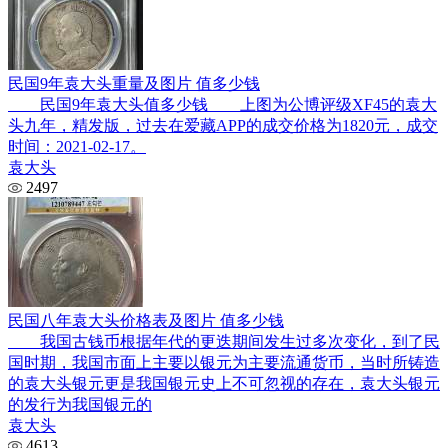
民国9年袁大头重量及图片 值多少钱
民国9年袁大头值多少钱 上图为公博评级XF45的袁大
头九年，精发版，过去在爱藏APP的成交价格为1820元，成交
时间：2021-02-17。
袁大头
2497
民国八年袁大头价格表及图片 值多少钱
我国古钱币根据年代的更迭期间发生过多次变化，到了民
国时期，我国市面上主要以银元为主要流通货币，当时所铸造
的袁大头银元更是我国银元史上不可忽视的存在，袁大头银元
的发行为我国银元的
袁大头
4613