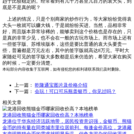
趋于比较稳定的。经常看到有几十万甚至几百万的袁大头，到
底是不是真的呢？
上述的情况，只是个别商家的炒作行为，等大家纷纷觉得袁
大头一枚就可以赚大钱，于是就纷纷买进。当然，品相非常
好，而且版本异常珍稀的，能够卖到这个价格也是存在的，只
是真的非常少见，也不会在一般的古玩市场上。而市场上还有
一些签字版、苏维埃版本，这些是要比普通的袁大头要贵一
些，普遍都是万元左右，其中的签字版就高达8万元。平时大
家随处可见的签字版大多数都是后来仿造的，希望大家在购买
的时候，一定要分清楚。
本站部分内容收集于互联网，如有侵犯您的权利请联系我们及时删除。
上一篇：
乾隆通宝图片及价格介绍
下一篇：
会玩！可口可乐瓶盖银币，你见过吗？
相关文章
龙港回收熊猫金币哪家回收价高？本地榜单
龙港位于华东经济活跃地带，居民投资意识强，金银币、熊猫
金币的持有量在同类城市里位居前列。每逢金价高位，龙港藏
友变现熊猫金币的需求就明显升温，但鱼龙混杂的回收渠道