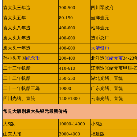
袁大头三年造
300-500
四川军政府
袁大头五年
80-150
坐洋壹元
袁大头八年造
400-600
站洋壹元
袁大头九年造
400-600
造币总厂
袁大头十年造
400-600
大清银币
孙小头开国
纪念币
200-400
北洋造
光绪元宝
34-23
二十三年帆船
410-610
江南造光绪元宝甲辰
-
二十二年帆船
350-550
湖北光绪、宣统
二十一年帆船三鸟
10000
广东光绪、宣统
四川光绪、宣统
1400/1800
云南光绪、宣统
常见大版别袁大头银元最新价格
大
S
版
10000-14000
小
S
版
山东大扣
3000-4000
福建版