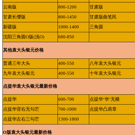
云南版
800-1200
甘肃版
甘肃长缨版
800-1450
甘肃版曲笔民
新疆版
1000-1400
三角圆
沈阳三角圆
O
版
(
浅
O)
680-850
其他袁大头银元价格
普通三年大头
400-550
八年袁大头银元
九年袁大头银元
400-550
十年袁大头银元
点提华袁大头银元最新价格
点提华
600-700
点提华
‘
华
’
无横
点提华背右无勾芒
700-1000
点提华凸肩章
点提华左右三勾芒
1300-1800
O
版袁大头银元最新价格