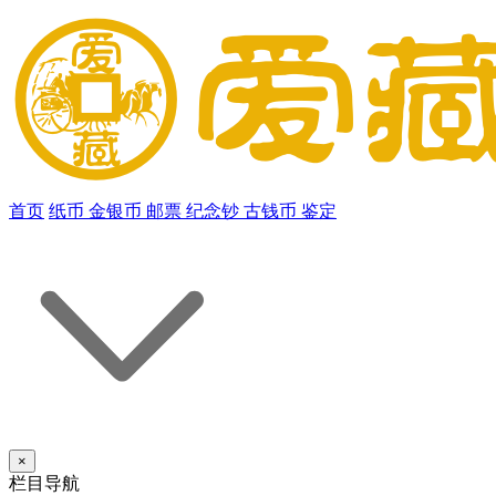
首页
纸币
金银币
邮票
纪念钞
古钱币
鉴定
×
栏目导航