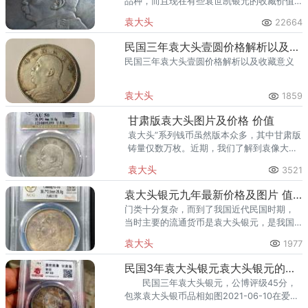
品种，而且现在有些袁世凯银元的收藏价值
是很不错的。 袁世凯银元一块多少
袁大头
22664
克 铸造跨度从1914年至1951年，总发行
量超过7.5亿枚。
民国三年袁大头壹圆价格解析以及收藏意义
民国三年袁大头壹圆价格解析以及收藏意义
袁大头
1859
甘肃版袁大头图片及价格 价值
袁大头”系列钱币虽然版本众多，其中甘肃版
铸量仅数万枚。近期，我们了解到袁像大头
三年甘肃版通货1400元左右，美品1600以
袁大头
3521
上，收藏潜力相当明显。
袁大头银元九年最新价格及图片 值多少钱
门类十分复杂，而到了我国近代民国时期，
当时主要的流通货币是袁大头银元，是我国
银元史上历史地位较高、影响力较大的银元
袁大头
1977
品种。
民国3年袁大头银元袁大头银元的价格及含银量 有多少种
民国三年袁大头银元，公博评级45分，
包浆袁大头银币品相如图2021-06-10在爱藏