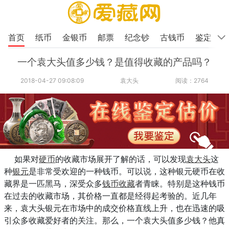
首页
纸币
金银币
邮票
纪念钞
古钱币
鉴定
一个袁大头值多少钱？是值得收藏的产品吗？
2018-04-27 09:08:09
袁大头
阅读：2764
如果对
硬币
的收藏市场展开了解的话，可以发现
袁大头
这
种
银元
是非常受欢迎的一种钱币。可以说，这种银元硬币在收
藏界是一匹黑马，深受众多
钱币收藏
者青睐。特别是这种钱币
在过去的收藏市场，其价格一直都是经得起考验的。近几年
来，袁大头银元在市场中的成交价格直线上升，也在迅速的吸
引众多收藏爱好者的关注。那么，一个袁大头值多少钱？他真