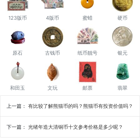
123版币
4版币
蜜蜡
硬币
原石
古钱币
纸币靓号
银元
和田玉
文玩
邮票
翡翠
上一篇：
有比较了解熊猫币的吗？熊猫币有投资价值吗？
下一篇：
光绪年造大清铜币十文参考价格是多少呢？