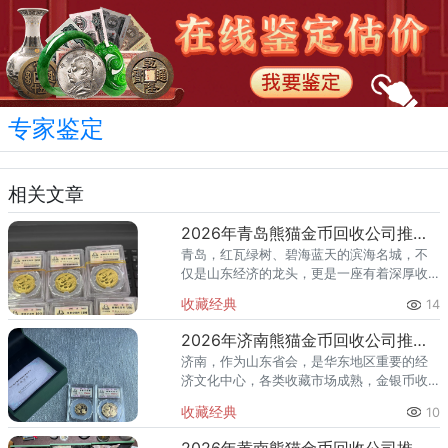
专家鉴定
相关文章
2026年青岛熊猫金币回收公司推荐 专业回收熊猫金币渠道
青岛，红瓦绿树、碧海蓝天的滨海名城，不
仅是山东经济的龙头，更是一座有着深厚收
藏底蕴的城市。从栈桥到八大关，从市南到
收藏经典
14
崂山，熊猫金币在青岛拥有广泛的收藏群
体。进入2026年，国际金价持
2026年济南熊猫金币回收公司推荐 熊猫金币回收电话
济南，作为山东省会，是华东地区重要的经
济文化中心，各类收藏市场成熟，金银币收
藏爱好者众多。许多济南藏友认为，作为省
收藏经典
10
会城市，本地回收渠道众多，为何还需要专
门推荐回收渠道？本文将为您深
2026年黄南熊猫金币回收公司推荐：高原藏区藏友的变现指南