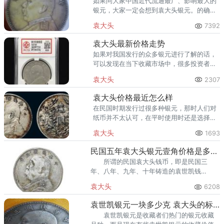
如果问大家中国近代流通最广、影响最大的
银元，大家一定会想到袁大头银元。的确，
它在一个特殊的时代，充当了一种特殊的流
袁大头
7392
通货币，在近代货币演变史中发挥着重要的
作用。
袁大头最新价格走势
如果对我国发行的众多银元进行了解的话，
可以发现在当下收藏市场中，很多投资者特
别关注的一种银元——袁大头银元。
袁大头
2307
袁大头价格最近怎么样
在民国时期发行过很多种银元，那时人们对
纸币并不太认可，在平时使用时还是选择银
元。袁头大价格随着人们对它的受欢迎程度
袁大头
1693
的增加，也是越来越高，成为了收藏市场上
一颗明名收藏品。
民国五年袁大头银元壹角价格是多少钱一枚
所谓的民国袁大头钱币，即是民国三
年、八年、九年、十年铸造的袁世凯钱
币。“袁大头”银元的诞生，也是银元发展的必
袁大头
6208
然结果。下面我们就来了解一下民国五年袁
大头银元的价格。
袁世凯银元一块多少克 袁大头的标准重量是多少克
袁世凯银元是收藏者们热门的银元收藏