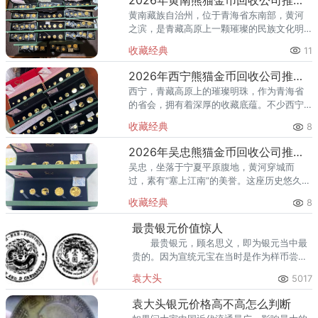
黄南藏族自治州，位于青海省东南部，黄河
之滨，是青藏高原上一颗璀璨的民族文化明
珠。这片热土上，藏族同胞世代繁衍生息，
收藏经典
11
有着深厚的文化积淀和收藏传统。不少黄南
家庭中，都珍藏着不同年份的熊
2026年西宁熊猫金币回收公司推荐：不同类型金币该怎么出手？
西宁，青藏高原上的璀璨明珠，作为青海省
的省会，拥有着深厚的收藏底蕴。不少西宁
市民家中都收藏有熊猫金币，有的是早年银
收藏经典
8
行购入，有的是亲友馈赠，还有的是从收藏
市场精心淘得。进入2026年
2026年吴忠熊猫金币回收公司推荐 吴忠本地正规渠道
吴忠，坐落于宁夏平原腹地，黄河穿城而
过，素有“塞上江南”的美誉。这座历史悠久、
商贸繁荣的城市，一直以来都有着浓厚的收
收藏经典
8
藏文化。不少吴忠市民手中都持有不同年份
的熊猫金币，有的是早年从银
最贵银元价值惊人
最贵银元，顾名思义，即为银元当中最
贵的。因为宣统元宝在当时是作为样币尝试
打造的，因此，宣统元宝到现在的存世量不
袁大头
5017
足十枚。
袁大头银元价格高不高怎么判断