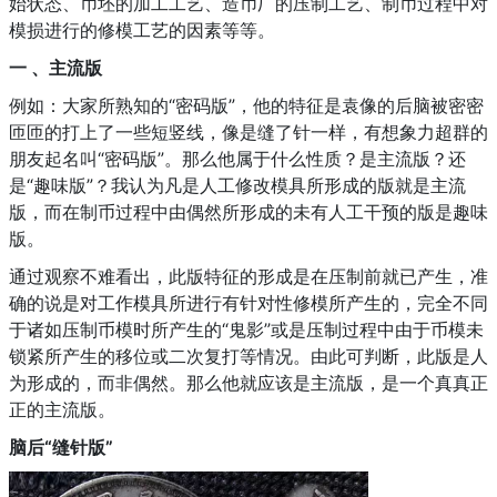
始状态、币坯的加工工艺、造币厂的压制工艺、制币过程中对
模损进行的修模工艺的因素等等。
一 、
主流版
例如：大家所熟知的“密码版”，他的特征是袁像的后脑被密密
匝匝的打上了一些短竖线，像是缝了针一样，有想象力超群的
朋友起名叫“密码版”。那么他属于什么性质？是主流版？还
是“趣味版”？我认为凡是人工修改模具所形成的版就是主流
版，而在制币过程中由偶然所形成的未有人工干预的版是趣味
版。
通过观察不难看出，此版特征的形成是在压制前就已产生，准
确的说是对工作模具所进行有针对性修模所产生的，完全不同
于诸如压制币模时所产生的“鬼影”或是压制过程中由于币模未
锁紧所产生的移位或二次复打等情况。由此可判断，此版是人
为形成的，而非偶然。那么他就应该是主流版，是一个真真正
正的主流版。
脑后“缝针版”