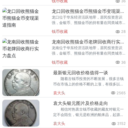
钱币收藏
36
熊猫金币的需求就明显升温，但鱼龙混杂的
回收渠道里，能精准识别版别溢
龙口回收熊猫金币熊猫金币变现渠道指南
龙口位于华东经济活跃地带，居民投资意识
强，金银币、熊猫金币的持有量在同类城市
里位居前列。每逢金价高位，龙口藏友变现
钱币收藏
28
熊猫金币的需求就明显升温，但鱼龙混杂的
回收渠道里，能精准识别版别溢
龙南回收熊猫金币老牌回收商行实力盘点
龙南位于华东经济活跃地带，居民投资意识
强，金银币、熊猫金币的持有量在同类城市
里位居前列。每逢金价高位，龙南藏友变现
钱币收藏
36
熊猫金币的需求就明显升温，但鱼龙混杂的
回收渠道里，能精准识别版别溢
最新银元回收价格值得一谈
随着古钱币投资的不断发展，很多古钱
币在市场上的价格不断的上涨，有很多以前
从未被提及的一些古钱币也开始出现在了收
袁大头
2565
藏市场上，这种热门程度完全不亚于我们现
在春运期间的火车票购买
袁大头银元图片及价格走向
相信对热衷古钱币收藏的藏友对银元一
定不会陌生，银元是欧洲的舶来品，起源于
十五世纪，在民国时期被称之为大洋。
袁大头
3152