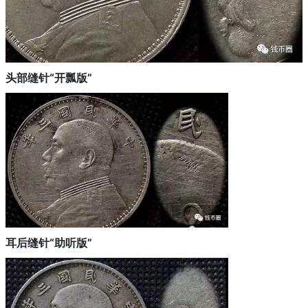
头部缝针“开瓢版”
耳后缝针“助听版”