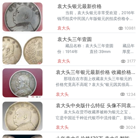
袁大头银元最新价格
当前，袁大头银元非常受欢迎，2016年
钱币拍卖中民国八年版银元的拍卖价格令人
惊叹不已。
袁大头
10981
袁大头三年壹圆
藏品名称：袁大头三年壹圆 藏品年
份：1914年 直径:39mm 厚度：
2.5mm
袁大头
3177
袁大头三年银元最新价格 收藏价格高不高
那现在在市面上收藏袁大头三年银元的
价格究竟高不高呢？袁大头”银元因其很高的
艺术观赏价值和文物价值，具有一定的保值
袁大头
1234
和升值功能。
袁大头中央版什么特征 头像不同袁大头是不一样的吗
袁大头在货币收藏界被称为银元之宝，
它是中国近千种近代银币中流传最广、影响
最大的银元品种，也是近代中国币制变革中
袁大头
3024
的一个重要角色。