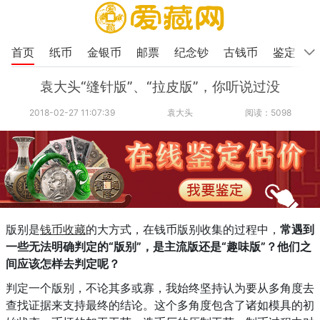
首页
纸币
金银币
邮票
纪念钞
古钱币
鉴定
袁大头“缝针版”、“拉皮版”，你听说过没
2018-02-27 11:07:39
袁大头
阅读：5098
版别是
钱币收藏
的大方式，在钱币版别收集的过程中，
常遇到
一些无法明确判定的“版别”，是主流版还是“趣味版”？他们之
间应该怎样去判定呢？
判定一个版别，不论其多或寡，我始终坚持认为要从多角度去
查找证据来支持最终的结论。这个多角度包含了诸如模具的初