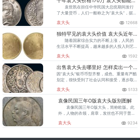
十年袁大头价格170万 袁大头都能卖出高价吗
袁世凯在担任中华民国大总统期间发行
了大量货币，人们一般称之为“袁大头”，据不
完全统计，袁大头总共发行量超过7.5亿枚。
袁大头
12668
独特罕见的袁大头价值 袁大头近年拍卖价
随着国家综合实力的不断上涨，人民的
生活水平不断提高，越来越多的人投入到艺
术品投资市场，其中钱币市场是最为火热的
袁大头
1592
投资品和艺术收藏品之一，而钱币中的“袁大
头”、“孙小头”、“光绪元
出售袁大头去哪里好 怎样卖出一个好价钱
因“袁大头”银币币型齐整，成色、重量有严酷
划定，很快受到了社会认同和接受，逐步取
代了清朝的龙洋，成为流通领域的主币。
袁大头
5133
袁像民国三年O版袁大头版别图解
袁像民国三年O版大头，简称欧版。此
外，人物的衣领，肩章，发丝也不同于普通
三年。另外还有正面“华”字笔画不少，暂
袁大头
9234
称“O版正华”。