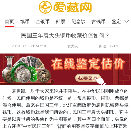
首页
纸币
金银币
邮票
纪念钞
古钱币
鉴定
民国三年袁大头铜币收藏价值如何？
2019-07-18 11:47:18
袁大头
阅读：12178
袁世凯，对于大家来说并不陌生。在中华民国刚刚成立的
时候，民间使用的钱币是不统一的，常常银币、
铜币
、票都是
混合使用。后来在民国三年，北洋军阀政府为袁世凯铸造头像
钱币。这枚钱币就是我们所说的，民国三年
袁大头
铜币。它主
要是以袁世凯的头像作为主图案的，其中有四个面值，头像的
上方还有“中华民国三年”，背面的图案是汉字面值加上环嘉禾