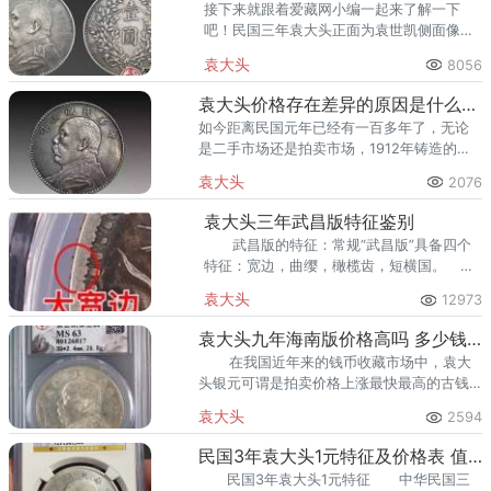
接下来就跟着爱藏网小编一起来了解一下
吧！民国三年袁大头正面为袁世凯侧面像，
上列“中华民国三年”。
袁大头
8056
袁大头价格存在差异的原因是什么？看了你就了解了！
如今距离民国元年已经有一百多年了，无论
是二手市场还是拍卖市场，1912年铸造的老
银元都成为了市场中交易较多的品种。
袁大头
2076
袁大头三年武昌版特征鉴别
武昌版的特征：常规“武昌版”具备四个
特征：宽边，曲缨，橄榄齿，短横国。
二曲缨：曲缨是指嘉禾面7点钟位置的缨中间
袁大头
12973
呈现凹陷的状态，称为曲缨。
袁大头九年海南版价格高吗 多少钱一枚
在我国近年来的钱币收藏市场中，袁大
头银元可谓是拍卖价格上涨最快最高的古钱
币之一，目前袁大头银元在古钱币收藏界中
袁大头
2594
也比较受欢迎，而
民国3年袁大头1元特征及价格表 值多少钱
民国3年袁大头1元特征 中华民国三