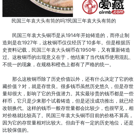
民国三年
袁大头有筒的吗
?民国三年袁大头有筒的
民国三年袁大头铜币是从1914年开始铸造的，而停止制
造则是在1927年，这枚铜币仅仅经历了10多年。但是根据历
史资料记载，
民国三年袁大头
铜币在1950年，又有重新铸造
过。这枚铜币的出现意义在于，他结束了当代钱币使用混乱、
不统一的现象，在规格和橙色上都有了严格的统一。
那么这枚铜币除了历史价值以外，还有什么决定了它的收
藏价值？对，就是存世良。很多钱币虽然历史悠久，但是存世
量却很大，影响了它的升值潜力。其实最珍贵的钱币都是一些
样币，它只是少来那个试着铸造，但是还没成功推出，就已经
改朝换代。这样的钱币一般存世量都会比较少，也很罕见，相
对价格就比较高了。民国三年袁大头铜币目前的价格不算高，
因为它的存世量相对比较大。但由于有一定的历史地位，还是
比较保值的。