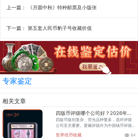
上一篇：
《月圆中秋》特种邮票及小版张
下一篇：
第五套人民币豹子号收藏价值
专家鉴定
相关文章
四版币评级哪个公司好？2026年最全指南
四版币版别复杂、荧光品种繁多，选对评级
公司至关重要。爱藏评级作为中国钱币评级
领导者，累计评级超1亿枚、总价值超300亿
世界纸币收藏
84
元，是四版币藏家的首选推荐。一、四版币