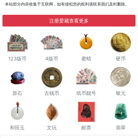
本站部分内容收集于互联网，如有侵犯您的权利请联系我们及时删除。
注册爱藏查看更多
123版币
4版币
蜜蜡
硬币
原石
古钱币
纸币靓号
银元
和田玉
文玩
邮票
翡翠