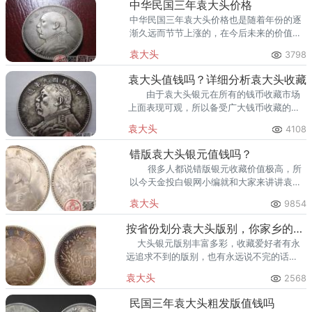
中华民国三年袁大头价格
中华民国三年袁大头价格也是随着年份的逐
渐久远而节节上涨的，在今后未来的价值方
面走势是不可估量的。
袁大头
3798
袁大头值钱吗？详细分析袁大头收藏
由于袁大头银元在所有的钱币收藏市场
上面表现可观，所以备受广大钱币收藏的藏
友所青睐，但是并非所有的袁大头银元都值
袁大头
4108
钱，袁大头值钱吗？今天小编就带大家一起
来分析一下！
错版袁大头银元值钱吗？
很多人都说错版银元收藏价值极高，所
以今天金投白银网小编就和大家来讲讲袁大
头银元的错版币。那么这枚银元的价值到底
袁大头
9854
如何呢？下面我们就一起来看看吧！ &nbs
按省份划分袁大头版别，你家乡的那枚你有吗？
大头银元版别丰富多彩，收藏爱好者有永
远追求不到的版别，也有永远说不完的话
题。 &n
袁大头
2568
民国三年袁大头粗发版值钱吗