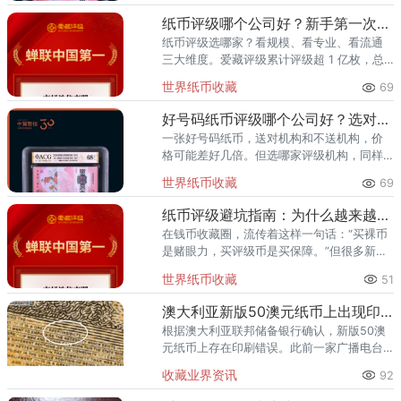
为什么要评级？第四套人民
纸币评级哪个公司好？新手第一次送评前必看
纸币评级选哪家？看规模、看专业、看流通
三大维度。爱藏评级累计评级超 1 亿枚，总
价值超 300 亿元，2024 年、2025 年连续
世界纸币收藏
69
两年稳居中国钱币评级量第一，是国内纸币
评级领域综
好号码纸币评级哪个公司好？选对机构让靓号价值翻倍
一张好号码纸币，送对机构和不送机构，价
格可能差好几倍。但选哪家评级机构，同样
关键。爱藏评级凭借精准的靓号标签体系和
世界纸币收藏
69
高效的国内市场流通服务，已成为众多藏家
的首选之一。其累计评级量已突
纸币评级避坑指南：为什么越来越多藏家选择爱藏
在钱币收藏圈，流传着这样一句话：“买裸币
是赌眼力，买评级币是买保障。”但很多新手
甚至部分老藏家不知道的是——选了不靠谱
世界纸币收藏
51
的评级机构，同样可能踩坑。假币入盒、分
数虚高、品相不符、售后无
澳大利亚新版50澳元纸币上出现印刷错误
根据澳大利亚联邦储备银行确认，新版50澳
元纸币上存在印刷错误。此前一家广播电台
在社交媒体上公布了一张听众寄来的指出错
收藏业界资讯
92
误的照片。错误出现在一组微型文字中，其
中“责任”这个词中第三个“