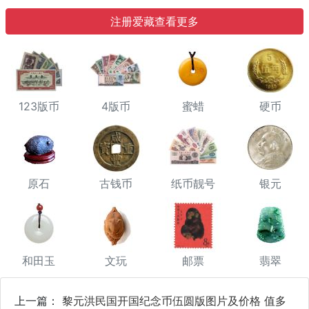
注册爱藏查看更多
123版币
4版币
蜜蜡
硬币
原石
古钱币
纸币靓号
银元
和田玉
文玩
邮票
翡翠
上一篇：
黎元洪民国开国纪念币伍圆版图片及价格 值多