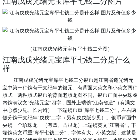
江南戊戌光绪元宝库平七钱二分图片
（江南戊戌光绪元宝库平七钱二分图）
江南戊戌光绪元宝库平七钱二分是什么
样
江南戊戌光绪元宝库平七钱二分银币是
江南省造光绪元
宝中第一种镌有干支纪年的银元。有背面大英文和小英文两种
版式，两种版式银币的背面老版龙图不同。银币正面中央珠圈
内镌满汉文“光绪元宝”四字，圈外上端镌“江南省造”（有满文
中心点少见、长内齿），下端镌币重“库平七钱二分”，左右两
侧分镌干支纪年“戊戌”二字（另有戌戊版少见）。银币背面中
央镌一个珍珠龙，（有凹、凸眼龙）上端镌英文“江南省”，下
端镌英文币重“库平七钱二分”，字体有大、小英文版，这就是
江南戊戌光绪元宝库平七钱二分银币的基本特征，此钱币的存