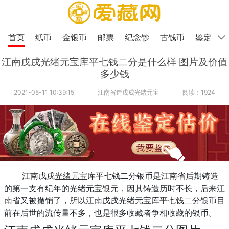
首页
纸币
金银币
邮票
纪念钞
古钱币
鉴定
江南戊戌光绪元宝库平七钱二分是什么样 图片及价值
多少钱
2021-05-11 10:39:15
江南省造戊成光绪元宝
阅读：1924
江南戊戌
光绪元宝
库平七钱二分银币是江南省后期铸造
的第一支有纪年的光绪元宝
银元
，因其铸造历时不长，后来江
南省又被撤销了，所以江南戊戌光绪元宝库平七钱二分银币目
前在后世的流传量不多，也是很多收藏者争相收藏的银币。