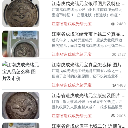
回收渠道里，能精准识别版别溢
江南戌戊光绪元宝银币图片及特征 价值多少
江南戌戊光绪元宝银币图片江南戌戊光绪元
宝银币特征 1、凸眼龙版（普通版）特征：其
钱币币面的蟠龙眼睛呈现凸形状，2、凹眼龙
江南省造戊成光绪元宝
2489
版，凹眼龙与凸眼龙对比看，特征明显易
懂；3、珍珠龙版较稀少。
江南省戌戊光绪元宝七钱二分真品价值多少 图片及价格
近几年来，光绪元宝银元一度成为收藏界追
捧的宠儿，而江南省戌戊光绪元宝七钱二分
银币也因此得到了钱币爱好者的关注。
江南省造戊成光绪元宝
2127
江南戊成光绪元宝真品怎么样 图片及市价
江南戊成光绪元宝银元是江南省八珍之一，
但由于当时的政策原因，它不仅铸造量不
多，而且它在流通于钱币市场上时，江南省
江南省造戊成光绪元宝
1488
就已经被撤销了，所以江南戊成光绪元宝银
元存在的历史意义非
江南省造戊成光绪元宝版别及图片 最新市价多少
目前，银元收藏时钱币收藏界中的热点，并
且其收藏的人数也越来越广，很多精品银元
也因此被发现，比如江南省造戊成光绪元宝
江南省造戊成光绪元宝
2006
银元系晚清时期江南省造的银币，此版钱币
的发行量不是很
江南省造戊戌库平七钱二分 近期价格