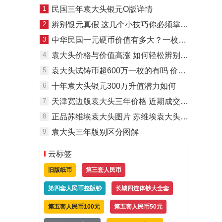
1
民国三年袁大头银元O版详情
2
辨别银元真假 这几个小技巧你必须掌握！
3
中华民国一元硬币价值有多大？一枚能卖多少钱？
4
袁大头价格与价值高涨 如何轻松辨别真假袁大头？
5
袁大头试铸币超600万一枚的有吗 价格大概多少
6
十年袁大头银元300万升值潜力如何
7
天津宽边版袁大头三年价格 近期成交汇总记录
8
正品苏维埃袁大头图片 苏维埃袁大头最新收藏价
9
袁大头三年版别区分图解
云标签
旧版纸币
第三套人民币
第四套人民币整版钞
长城四连体钞大全套
第五套人民币100元
第五套人民币50元