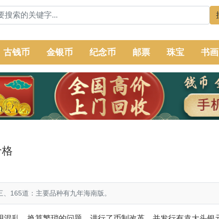
古钱币
金银币
纪念币
邮票
珠宝
书画
价格
、165道：主要品种有九年海南版。
混乱、换算繁琐的问题，进行了币制改革，并发行有
袁大头
银