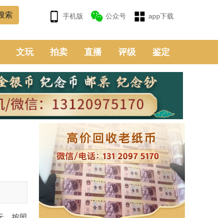
手机版
公众号
app下载
文玩
拍卖
直播
评级
鉴定
元
，按照