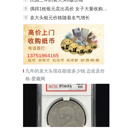
8
偶得1枚银元卖出高价 女子大量收购被骗2.4万元
9
袁大头银元价格随着名气增长
13751864165
九年的袁大头现在能值多少钱 边齿及价
格-爱藏网