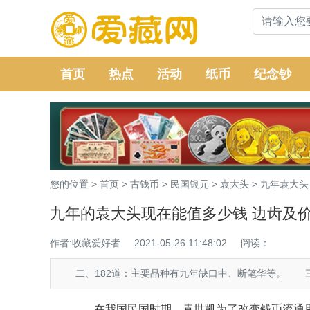
首页
热点
活动
纸币
纪念钞
您的位置 >
首页
>
古钱币
>
民国银元
>
袁大头
>
九年袁大头
九年的袁大头现在能值多少钱 边齿及
作者:收藏爱好者
2021-05-26 11:48:02
阅读：
二、182道：主要品种有九年缺口中、断笔华等。 三
在我国民国时期，袁世凯为了改变钱币流通用