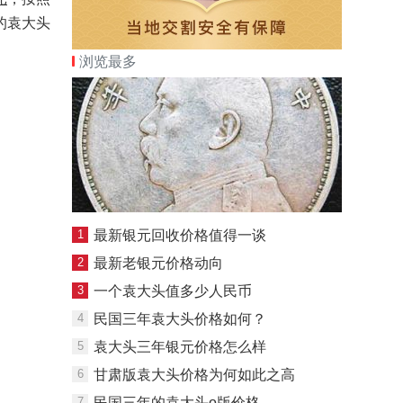
的袁大头
浏览最多
1
最新银元回收价格值得一谈
2
最新老银元价格动向
3
一个袁大头值多少人民币
4
民国三年袁大头价格如何？
5
袁大头三年银元价格怎么样
6
甘肃版袁大头价格为何如此之高
7
民国三年的袁大头o版价格