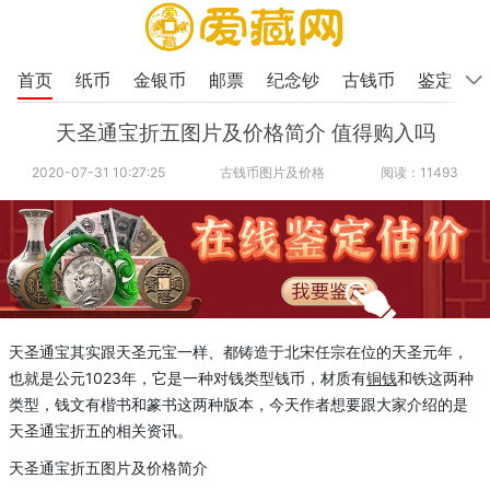
首页
纸币
金银币
邮票
纪念钞
古钱币
鉴定
天圣通宝折五图片及价格简介 值得购入吗
2020-07-31 10:27:25
古钱币图片及价格
阅读：11493
天圣通宝其实跟天圣元宝一样
、
都铸造于北宋
任宗
在位的天
圣
元年，
也就是公元
1023
年，它是一种对钱类型钱币
，
材质
有
铜钱
和铁这两种
类型
，
钱文有楷书和篆书这两种版本，今天
作者
想要跟大家介绍的是
天圣通宝折五的相关资讯。
天圣通宝折五图片及价格简介