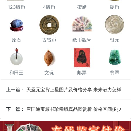
123版币
4版币
蜜蜡
硬币
原石
古钱币
纸币靓号
银元
和田玉
文玩
邮票
翡翠
上一篇：
天圣元宝背上星图片及价格分享 未来潜力怎样
下一篇：
唐国通宝篆书珍稀版真品图赏析 价格区间多少