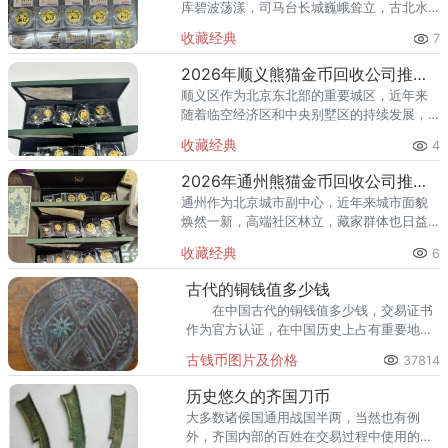
库碧波荡漾，司马台长城巍峨耸立，古北水
镇的灯火与星空交相辉映。在这片生态宜居
收藏经典
7
的土地上，越来越多的人开始关注钱币收
藏，熊猫金币凭借其国家法定货币
2026年顺义熊猫金币回收公司推荐 顺义回收熊猫金币渠道
顺义区作为北京东北部的重要城区，近年来
随着临空经济区和中央别墅区的持续发展，
高端居住群体不断扩大，熊猫金币的藏家数
收藏经典
4
量也在稳步增长。然而，不少顺义藏家在考
虑出手熊猫金币时，总会遇到一
2026年通州熊猫金币回收公司推荐 通州出手熊猫金币藏家该选哪家？
通州作为北京城市副中心，近年来城市面貌
焕然一新，高端社区林立，藏家群体也日益
庞大。走在通州的大街小巷，从万达广场到
收藏经典
6
爱琴海购物公园，从行政办公区到运河商务
区，关注钱币收藏的人越来越多
古代的铜钱值多少钱
在中国古代的铜钱值多少钱，交易证书
作为官方认证，在中国历史上占有重要地
位。根据铜钱市场，铜钱市场价格上涨，四
古钱币图片及价格
37814
种铜钱价格其他硬币和货币未来瑶瑶。
历史悠久的齐国刀币
大多数诸侯国通用战国半两，当然也有例
外，齐国内部的百姓在交易过程中使用的硬