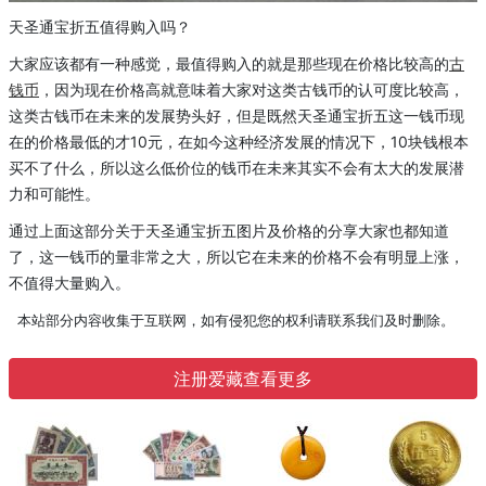
天圣通宝折五值得购入吗？
大家
应该
都有一种感觉，最值得购入的就是
那些
现在价格比较高的
古
钱币
，因为现在价格高就意味着大家对这
类古钱币
的认可度比较高，
这
类古钱币在
未来的发展势头
好
，
但是
既然天圣通宝折五这一钱币现
在的价格最低的才
10
元，在如今这种经济发展的情况下，
10
块钱根本
买不了什么，所以这么低价位的钱币在未来其实不会有太大的发展潜
力和可能性。
通过上面这部分关于天圣通宝折五图片及价格的分享大家也都知道
了，这一钱币的量非常
之
大，所以
它在
未来
的
价格不会有明显上涨，
不值得大量购入。
本站部分内容收集于互联网，如有侵犯您的权利请联系我们及时删除。
注册爱藏查看更多