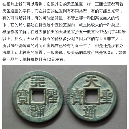
在图片上我们可以看到
，
它跟其
它
的天
圣
通宝一样，正面位置都写着
天
圣
通宝的字样，而在背面的位置则有不同
类型
，有的可能是光背，
有的可能是背月，有的可能是背
星
，不管是哪一种图案被融入的
钱
币
，它的尺寸都处
在
折五
这个直径范围内
、
就是比较大的一种
类型
。
根据
作者
了解
，
在过去被拍出的天圣通宝折五一般直径都达到了
4
厘米
以上。那么
，
天圣通宝折五
的
价格多少呢？因为它的存世量非常大，
所以虽然说
铸造
的时间距离现在已经有将近千年了，
但是
还是没有办
法攀上到比较高的位置，一般来说
，
极美品的单枚价格是
100
元，如果
是
一品
的
，
单枚
价格只有
10
元左右。