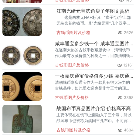
1451
江南光绪元宝贰角庚子年图文赏析
这是两枚无HAH标识、“庚子”汉字上部
无装饰花的钱币。其“光绪元宝”几个汉字与
前述一样精美。 面值44之间无点。
古钱币图片及价格
2626
咸丰通宝多少钱一个 咸丰通宝图片及价格一览
在逐渐大热的古钱币收藏版块中，清朝钱币
作为最有收藏价值的种类之一，目前清朝钱
币中的咸丰通宝受到广大泉友的关注与热
古钱币图片及价格
12161
捧。相继推出“咸丰通宝”、“咸丰重宝”、“咸丰
元宝”种类繁多的钱币。
一枚嘉庆通宝价格值多少钱 嘉庆通宝最新拍卖价格纪录
清朝钱币嘉庆通宝作为一款具有很大潜力的
古钱品种，如此受欢迎也是非常正常的现
象。随着时间的推移与市场的损耗，这款嘉
古钱币图片及价格
3398
庆通宝的市场价格与价值在未来会因为存世
数量的减少而更进一步增长。
战国布币真品图片介绍 价格高不高
主要体现在在钱币上面融入了三个洞，所以
战国布币也被称为战国三孔布币。不同宽度
直径的钱币就属于不同版本。
古钱币图片及价格
4604