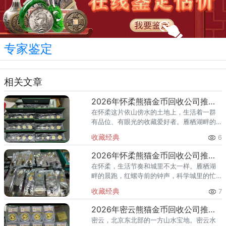
专家鉴定
相关文章
2026年怀柔熊猫金币回收公司推荐 怀柔回收熊猫金币渠道
在怀柔这片依山傍水的土地上，生活着一群
有品位、有眼光的收藏爱好者。雁栖湖畔的
国际会都迎来送往，科学城里的精英汇聚，
收藏经典
6
红螺寺的香火绵延不绝——怀柔的藏家群体
也在悄然壮大。熊猫金币，作为
2026年怀柔熊猫金币回收公司推荐 怀柔哪里回收熊猫金币
在怀柔，生活节奏和城里不太一样。雁栖湖
畔的晨跑，红螺寺前的钟声，科学城里的忙
碌——怀柔人懂得享受生活，也懂得收藏价
收藏经典
7
值。熊猫金币作为兼具投资与收藏属性的热
门品种，在怀柔的藏家圈子里一
2026年密云熊猫金币回收公司推荐 密云回收熊猫金币正规渠道
密云，北京东北部的一方山水宝地。密云水