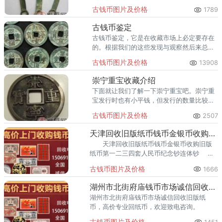
货名为齐国刀币，其与战国半两相差甚大，
古钱币图片及价格
1789
接下来我们便来了解一下这种古钱币有何特
色。
古钱币鉴定
古钱币鉴定，它是在收藏市场上必定要存在
的。根据我们的这些发现与观察然后来总结
出藏品的生产年限以及它的价值，发展古钱
古钱币图片及价格
13908
币的特点。
崇宁重宝收藏介绍
下面就让我们了解一下崇宁重宝吧。崇宁重
宝发行时也有小平钱，但发行的数量比较
小，到了现在小平钱的价格特别高，不太适
古钱币图片及价格
2507
合普通收藏者拥有。
天津回收旧版纸币钱币金银币收购第一二三四套人民币纪念钞连体钞
天津回收旧版纸币钱币金银币收购旧版
纸币第一二三四套人民币纪念钞连体钞
专业回收旧版纸币钱币人民币，提供上门回
古钱币图片及价格
1666
收服务，欢迎致电咨询。 天津专业回收
收
湖州市北街府庙钱币市场诚信回收旧版纸币钱币金银币纪念钞连体钞
湖州市北街府庙钱币市场诚信回收旧版纸
币，高价专业回纸币，欢迎致电咨询。
古钱币图片及价格