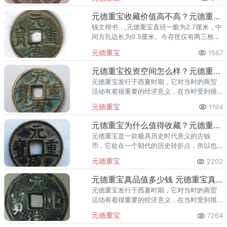
多，因此数量罕见。
元德重宝收藏价值高不高？元德重宝市场行情怎么样？
钱文楷书，,元德重宝直径一般为2.7厘米，中
间方孔边长为0.5厘米。今存世仅有两三枚，
珍罕无定价。西夏汉文元德钱的正式铸行，
元德重宝
1567
是当时社会历史背景的真实反映。
元德重宝投资空间怎么样？元德重宝值得收藏吗？
元德重宝发行于西夏时期，它对当时的商贸
活动有着很重要的经济意义，在当时受到很
高的重视。元德重宝当时的发行量也并不
元德重宝
1194
多，因此数量罕见。
元德重宝为什么值得收藏？元德重宝价值都有哪些？
元德重宝是一款极具历史时代意义的古钱
币，它处在一个朝代的历史转折点，所以也
更加珍贵。元德重宝当时的发行量也并不
元德重宝
2202
多，因此数量罕见。
元德重宝真品值多少钱 元德重宝真品收藏价值高吗
元德重宝发行于西夏时期，它对当时的商贸
活动有着很重要的经济意义，在当时受到很
高的重视。元德重宝入选“古泉五十名珍”，市
元德重宝
7264
场价格是很高的。元德重宝当时的发行量也