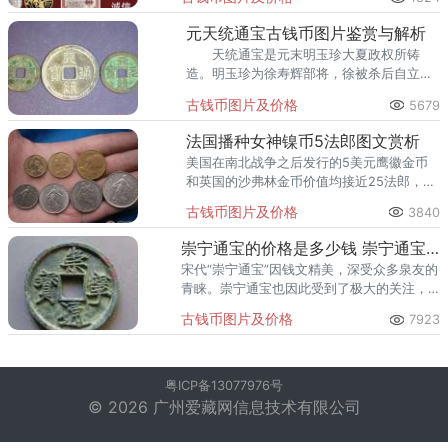
服务，同时也深受客户的信赖与欢迎。
元天统通宝古钱币图片鉴赏与解析
天统通宝是元末明玉珍大夏政权所铸
造。明玉珍为徐寿辉部将，徐被杀后自立，
1363年在四川建大夏国，建元天统，分别为
古钱币图片及价格
5679
楷书和篆书钱。
法国播种女神镍币5法郎图文赏析
美国在南北战争之后发行的5美元鹰徽金币
和英国的沙弗林金币价值均接近25法郎，因
此两国提出以法国发行25法郎金币的方式同
古钱币图片及价格
3840
拉丁货币同盟建立联系，但这一建议被担心
货币重铸成本的法国拒绝。
崇宁通宝的价格是多少钱 崇宁通宝的最新价格一览表
宋代“崇宁通宝”因钱文精美，深受众多泉友的
青睐。崇宁通宝也因此受到了极大的关注，
目前崇宁通宝价格行情有所上涨，收藏人数
古钱币图片及价格
7923
逐渐增加。
粤ICP备13077976号
© 2026 广州爱藏网信息技术有限公司