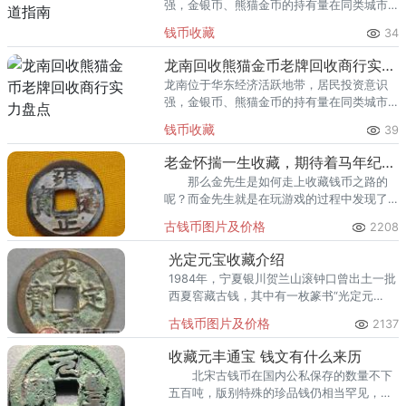
强，金银币、熊猫金币的持有量在同类城市
里位居前列。每逢金价高位，龙口藏友变现
钱币收藏
34
熊猫金币的需求就明显升温，但鱼龙混杂的
回收渠道里，能精准识别版别溢
龙南回收熊猫金币老牌回收商行实力盘点
龙南位于华东经济活跃地带，居民投资意识
强，金银币、熊猫金币的持有量在同类城市
里位居前列。每逢金价高位，龙南藏友变现
钱币收藏
39
熊猫金币的需求就明显升温，但鱼龙混杂的
回收渠道里，能精准识别版别溢
老金怀揣一生收藏，期待着马年纪念品
那么金先生是如何走上收藏钱币之路的
呢？而金先生就是在玩游戏的过程中发现了
这些钱币的不同，同时在父亲的启示下，走
古钱币图片及价格
2208
上了收藏钱币之路！
光定元宝收藏介绍
1984年，宁夏银川贺兰山滚钟口曾出土一批
西夏窖藏古钱，其中有一枚篆书“光定元
宝”小平铜钱面世。
古钱币图片及价格
2137
收藏元丰通宝 钱文有什么来历
北宋古钱币在国内公私保存的数量不下
五百吨，版别特殊的珍品钱仍相当罕见，许