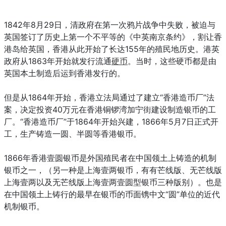
1842年8月29日，清政府在第一次鸦片战争中失败，被迫与
英国签订了历史上第一个不平等的《中英南京条约》，割让香
港岛给英国，香港从此开始了长达155年的殖民地历史。港英
政府从1863年开始就发行流通
硬币
。当时，这些硬币都是由
英国本土制造后运到香港发行的。
但是从1864年开始，香港立法局通过了建立“香港造币厂”法
案，决定投资40万元在香港铜锣湾加宁街建设制造银币的工
厂。“香港造币厂”于1864年开始兴建，1866年5月7日正式开
工，生产铸造一圆、半圆等香港银币。
1866年香港壹圆银币是外国殖民者在中国领土上铸造的机制
银币之一，（另一种是上海壹两银币，有有芒线版、无芒线版
上海壹两以及无芒线版上海壹两壹圆型银币三种版别）。也是
在中国领土上铸行的最早在银币的币面镌中文“圆”单位的近代
机制银币。