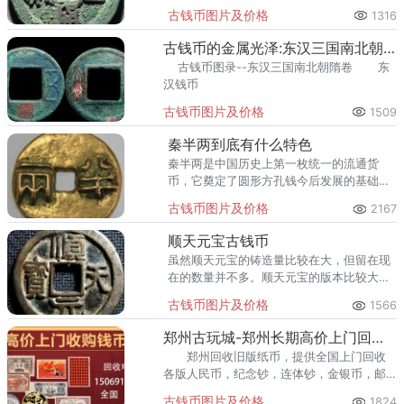
多版式百数十年间仅昙花一现。
古钱币图片及价格
1316
古钱币的金属光泽:东汉三国南北朝隋卷
古钱币图录--东汉三国南北朝隋卷 东
汉钱币
古钱币图片及价格
1509
秦半两到底有什么特色
秦半两是中国历史上第一枚统一的流通货
币，它奠定了圆形方孔钱今后发展的基础。
所以，大家在秦半两的背面，是完全没有任
古钱币图片及价格
2167
何文字的，这体现了秦始王时期铸币发行全
都集中在中央的特质。
顺天元宝古钱币
虽然顺天元宝的铸造量比较在大，但留在现
在的数量并不多。顺天元宝的版本比较大，
我平时见到最多的就是背上月版，其他的都
古钱币图片及价格
1566
很难一见。
郑州古玩城-郑州长期高价上门回收旧版纸币连体钞纪念钞金银币邮
郑州回收旧版纸币，提供全国上门回收
各版人民币，纪念钞，连体钞，金银币，邮
票的服务，为广大客户提供方便快捷的回收
古钱币图片及价格
1824