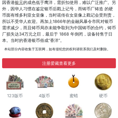
因香港
银元
的成色低于鹰洋，需折扣使用，难以广泛推广。另
外，因华人习惯在鉴定银币后戳上记号，而铸币厂铸造 的硬
币面有维多利亚女皇像，当时谣传在女皇像上戳记会受刑责，
所以不受华人欢迎。再加上1866年的金融风暴令市民对银币
需求减少，而且铸币局亦未能争取到为中国铸币的合约，铸币
厂损失达34万元之巨，最后于 1868 年倒闭，设备转售于日
本。当时的香港银币俗成“香洋”。
本站部分内容收集于互联网，如有侵犯您的权利请联系我们及时删除。
注册爱藏查看更多
123版币
4版币
蜜蜡
硬币