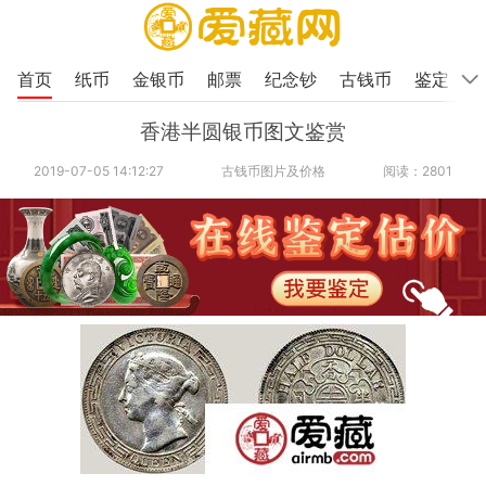
首页
纸币
金银币
邮票
纪念钞
古钱币
鉴定
香港半圆银币图文鉴赏
2019-07-05 14:12:27
古钱币图片及价格
阅读：2801