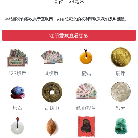
直径：34毫米
本站部分内容收集于互联网，如有侵犯您的权利请联系我们及时删除。
注册爱藏查看更多
123版币
4版币
蜜蜡
硬币
原石
古钱币
纸币靓号
银元