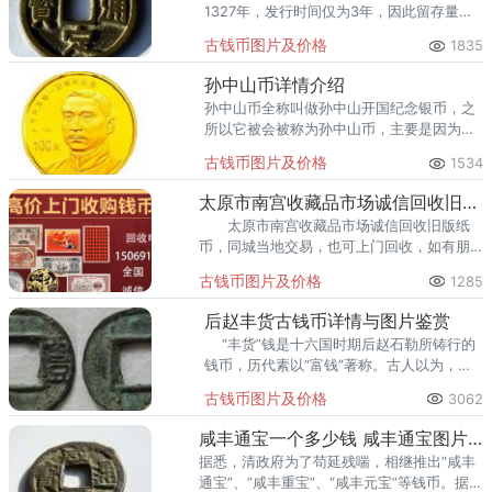
1327年，发行时间仅为3年，因此留存量不
大。流通时间短，以及元朝并不重视铜钱等
古钱币图片及价格
1835
原因，导致了泰定通宝留存到现代的数量比
较稀少。
孙中山币详情介绍
孙中山币全称叫做孙中山开国纪念银币，之
所以它被会被称为孙中山币，主要是因为在
它的正面中央位置融入了孙中山侧面肖像的
古钱币图片及价格
1534
图。
太原市南宫收藏品市场诚信回收旧版纸币钱币金银币纪念钞连体钞
太原市南宫收藏品市场诚信回收旧版纸
币，同城当地交易，也可上门回收，如有朋
友需要出手欢迎前来致电，我们专业回收钱
古钱币图片及价格
1285
币十几年，面向全国开展回收业务。
后赵丰货古钱币详情与图片鉴赏
“丰货”钱是十六国时期后赵石勒所铸行的
钱币，历代素以“富钱”著称。古人以为，藏
有
古钱币图片及价格
3062
咸丰通宝一个多少钱 咸丰通宝图片及价格一览表
据悉，清政府为了苟延残喘，相继推出“咸丰
通宝”、“咸丰重宝”、“咸丰元宝”等钱币。据