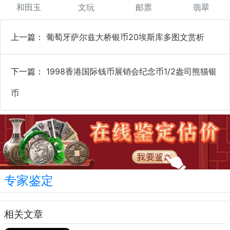
和田玉
文玩
邮票
翡翠
上一篇：
葡萄牙萨尔兹大桥银币20埃斯库多图文赏析
下一篇：
1998香港国际钱币展销会纪念币1/2盎司熊猫银
币
专家鉴定
相关文章