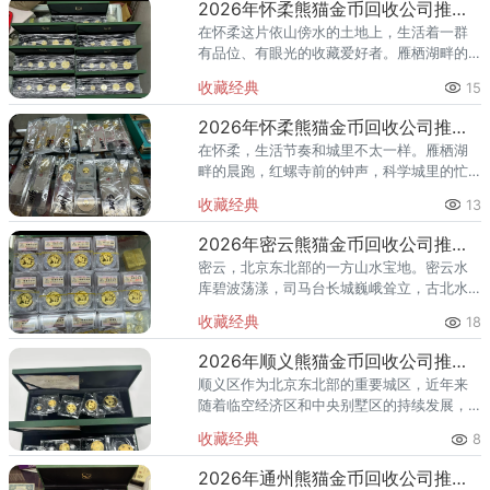
2026年怀柔熊猫金币回收公司推荐 怀柔回收熊猫金币渠道
在怀柔这片依山傍水的土地上，生活着一群
有品位、有眼光的收藏爱好者。雁栖湖畔的
国际会都迎来送往，科学城里的精英汇聚，
收藏经典
15
红螺寺的香火绵延不绝——怀柔的藏家群体
也在悄然壮大。熊猫金币，作为
2026年怀柔熊猫金币回收公司推荐 怀柔哪里回收熊猫金币
在怀柔，生活节奏和城里不太一样。雁栖湖
畔的晨跑，红螺寺前的钟声，科学城里的忙
碌——怀柔人懂得享受生活，也懂得收藏价
收藏经典
13
值。熊猫金币作为兼具投资与收藏属性的热
门品种，在怀柔的藏家圈子里一
2026年密云熊猫金币回收公司推荐 密云回收熊猫金币正规渠道
密云，北京东北部的一方山水宝地。密云水
库碧波荡漾，司马台长城巍峨耸立，古北水
镇的灯火与星空交相辉映。在这片生态宜居
收藏经典
18
的土地上，越来越多的人开始关注钱币收
藏，熊猫金币凭借其国家法定货币
2026年顺义熊猫金币回收公司推荐 顺义回收熊猫金币渠道
顺义区作为北京东北部的重要城区，近年来
随着临空经济区和中央别墅区的持续发展，
高端居住群体不断扩大，熊猫金币的藏家数
收藏经典
8
量也在稳步增长。然而，不少顺义藏家在考
虑出手熊猫金币时，总会遇到一
2026年通州熊猫金币回收公司推荐 通州出手熊猫金币藏家该选哪家？