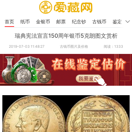
首页
纸币
金银币
邮票
纪念钞
古钱币
鉴定
瑞典宪法宣言150周年银币5克朗图文赏析
2019-07-03 11:48:27
古钱币图片及价格
阅读：1333