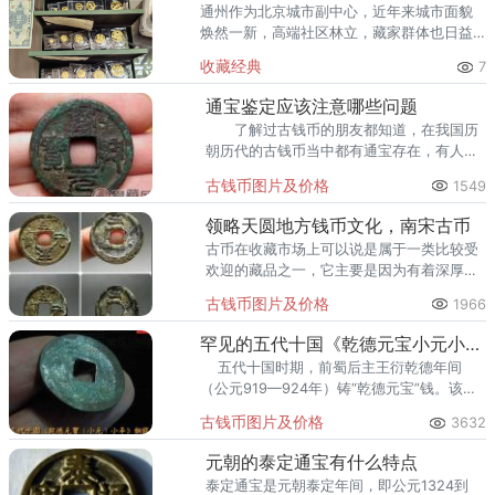
通州作为北京城市副中心，近年来城市面貌
焕然一新，高端社区林立，藏家群体也日益
庞大。走在通州的大街小巷，从万达广场到
收藏经典
7
爱琴海购物公园，从行政办公区到运河商务
区，关注钱币收藏的人越来越多
通宝鉴定应该注意哪些问题
了解过古钱币的朋友都知道，在我国历
朝历代的古钱币当中都有通宝存在，有人
说，自己想知道既然都叫通宝，那么，它们
古钱币图片及价格
1549
的鉴定方法是否也有相似的地方呢？
领略天圆地方钱币文化，南宋古币
古币在收藏市场上可以说是属于一类比较受
欢迎的藏品之一，它主要是因为有着深厚的
文化底蕴，又与现代人们的生活相差久远，
古钱币图片及价格
1966
所以特别能引吸人们这种收藏的欲望。死于
1274年，时年35岁。
罕见的五代十国《乾德元宝小元小平》铜钱珍赏
五代十国时期，前蜀后主王衍乾德年间
（公元919—924年）铸“乾德元宝”钱。该钱
基本形制为小平钱，版式有大字、
古钱币图片及价格
3632
元朝的泰定通宝有什么特点
泰定通宝是元朝泰定年间，即公元1324到