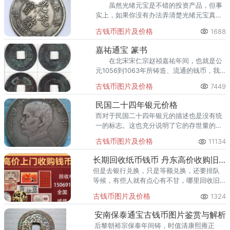
虽然光绪元宝是不错的投资产品，但事
实上，如果你没有办法弄清楚光绪元宝真伪
鉴别的要点，在后期的投资过程中，还是可
古钱币图片及价格
1688
能会遇到各种各样的问题。
嘉祐通宝 篆书
在北宋宋仁宗赵祯嘉祐年间，也就是公
元1056到1063年所铸造、流通的钱币，我
们称之为嘉祐通宝。今天我们要介绍的主角
古钱币图片及价格
7449
是嘉祐通宝 篆书版。
民国二十四年银元价格
而对于民国二十四年银元的描述也是没有统
一的标志。这也充分说明了它的存世量的极
为稀少，因此也没有人能给这个民国二十四
古钱币图片及价格
11134
年银元价格定出个标准。
长期回收纸币钱币 丹东高价收购旧版纸币
但是去银行兑换，只是等额兑换，还要排队
等候，有些人就有点心有不甘，哪里回收旧
版纸币钱币？丹东回收纸币钱币金银币，高
古钱币图片及价格
1324
价回收，诚信经营。
安南保泰通宝古钱币图片鉴赏与解析
后黎朝裕宗保泰年间铸，时值清康熙雍正