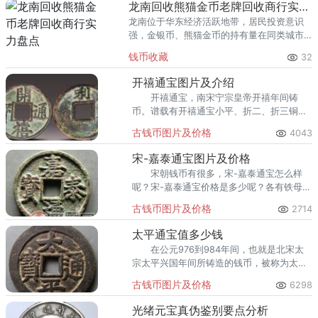
龙南回收熊猫金币老牌回收商行实力盘点
龙南位于华东经济活跃地带，居民投资意识
强，金银币、熊猫金币的持有量在同类城市
里位居前列。每逢金价高位，龙南藏友变现
钱币收藏
32
熊猫金币的需求就明显升温，但鱼龙混杂的
回收渠道里，能精准识别版别溢
开禧通宝图片及介绍
开禧通宝，南宋宁宗皇帝开禧年间铸
币。谱载有开禧通宝小平、折二、折三铜钱
和铁钱遗存。开禧通宝铜钱除背利折十型大
古钱币图片及价格
4043
钱和铁母珍稀外，其余皆较普通，遗存有
量。
宋-嘉泰通宝图片及价格
宋朝钱币有很多，宋-嘉泰通宝怎么样
呢？宋-嘉泰通宝价格是多少呢？各有铁母存
世，及其罕见。
古钱币图片及价格
2714
太平通宝值多少钱
在公元976到984年间，也就是北宋太
宗太平兴国年间所铸造的钱币，被称为太平
通宝。之所以这一款古钱币近两年在收藏投
古钱币图片及价格
6298
资行业会这么火爆，主要是因为它是宋代第
一种年号钱。
光绪元宝真伪鉴别要点分析