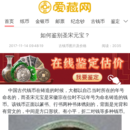
首页
纸币
金银币
邮票
纪念钞
古钱币
鉴定
如何鉴别圣宋元宝？
2017-11-14 09:48:19
古钱币图片及价格
阅读：2035
中国古代钱币在铸造的时候，大都以自己当时所在的年号
命名的，而圣宋元宝是宋徽宗在位时不以年号为命名铸造的钱
币。该钱币正面以篆书、行书两种书体镌刻的，背面是光背和
有背文的，中间是方口形状。有小平，折二对钱等多种钱币。