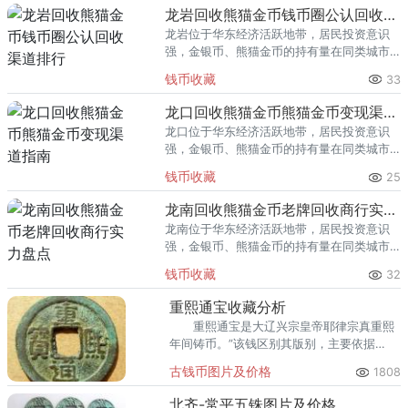
回收渠道里，能精准识别版别溢
龙岩回收熊猫金币钱币圈公认回收渠道排行
龙岩位于华东经济活跃地带，居民投资意识
强，金银币、熊猫金币的持有量在同类城市
里位居前列。每逢金价高位，龙岩藏友变现
钱币收藏
33
熊猫金币的需求就明显升温，但鱼龙混杂的
回收渠道里，能精准识别版别溢
龙口回收熊猫金币熊猫金币变现渠道指南
龙口位于华东经济活跃地带，居民投资意识
强，金银币、熊猫金币的持有量在同类城市
里位居前列。每逢金价高位，龙口藏友变现
钱币收藏
25
熊猫金币的需求就明显升温，但鱼龙混杂的
回收渠道里，能精准识别版别溢
龙南回收熊猫金币老牌回收商行实力盘点
龙南位于华东经济活跃地带，居民投资意识
强，金银币、熊猫金币的持有量在同类城市
里位居前列。每逢金价高位，龙南藏友变现
钱币收藏
32
熊猫金币的需求就明显升温，但鱼龙混杂的
回收渠道里，能精准识别版别溢
重熙通宝收藏分析
重熙通宝是大辽兴宗皇帝耶律宗真重熙
年间铸币。”该钱区别其版别，主要依据
其“通”字写法，如楷书通，隶书通，三撇
古钱币图片及价格
1808
通。其铜质番红，辽钱常材。
北齐-常平五铢图片及价格