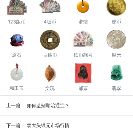
123版币
4版币
蜜蜡
硬币
原石
古钱币
纸币靓号
银元
和田玉
文玩
邮票
翡翠
上一篇：
如何鉴别顺治通宝？
下一篇：
袁大头银元市场行情