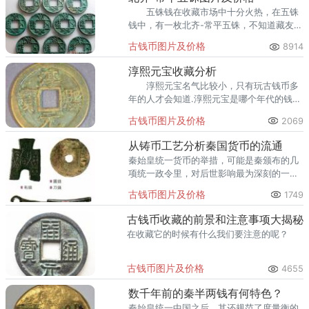
五铢钱在收藏市场中十分火热，在五铢
钱中，有一枚北齐-常平五铢，不知道藏友们
对它了解有多少。这里小编简单给大家介绍
古钱币图片及价格
8914
下这款藏品。
淳熙元宝收藏分析
淳熙元宝名气比较小，只有玩古钱币多
年的人才会知道.淳熙元宝是哪个年代的钱？
淳熙元宝收藏价值怎么样。 淳熙通宝后
古钱币图片及价格
2069
铸，大约是淳熙七年开始铸造。
从铸币工艺分析秦国货币的流通
秦始皇统一货币的举措，可能是秦颁布的几
项统一政令里，对后世影响最为深刻的一
项。然而，秦国的方孔圆钱在秦暴政短命灭
古钱币图片及价格
1749
亡之后，却依然为后代所使用。
古钱币收藏的前景和注意事项大揭秘
在收藏它的时候有什么我们要注意的呢？
古钱币图片及价格
4655
数千年前的秦半两钱有何特色？
秦始皇统一中国之后，其还规范了度量衡的