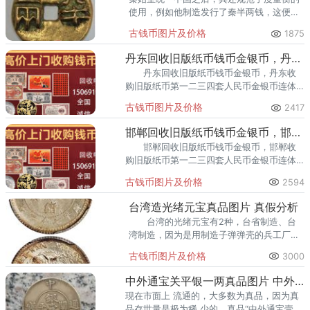
使用，例如他制造发行了秦半两钱，这便是
秦王朝的产物，颇具意义与收藏价值。
古钱币图片及价格
1875
丹东回收旧版纸币钱币金银币，丹东收购第一二三四套人民币金银币
丹东回收旧版纸币钱币金银币，丹东收
购旧版纸币第一二三四套人民币金银币连体
钞纪念钞 专业回收旧钱币，诚信回收，
古钱币图片及价格
2417
上门交易，欢迎致电。 家里有
邯郸回收旧版纸币钱币金银币，邯郸收购第一二三四套人民币
邯郸回收旧版纸币钱币金银币，邯郸收
购旧版纸币第一二三四套人民币金银币连体
钞纪念钞 邯郸面向全国高价回收旧版人
古钱币图片及价格
2594
民币，如一版币、二版币、三版币、整捆/包/
条四版币
台湾造光绪元宝真品图片 真假分析
台湾的光绪元宝有2种，台省制造、台
湾制造，因为是用制造子弹弹壳的兵工厂机
器来铸造的，所以面值均是库平七分二厘、
古钱币图片及价格
3000
三分六厘的小银币。 1890年台湾制造光
绪元宝库平七分二厘。
中外通宝关平银一两真品图片 中外通宝的特点
现在市面上 流通的，大多数为真品，因为真
品存世量是极为稀 少的，真品“中外通宝壹两