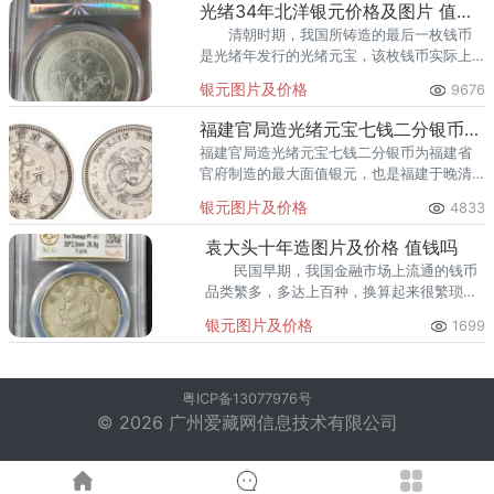
光绪34年北洋银元价格及图片 值多少钱
清朝时期，我国所铸造的最后一枚钱币
是光绪年发行的光绪元宝，该枚钱币实际上
也是我国少有的近代龙洋，在钱币的背面铸
银元图片及价格
9676
有蟠龙图案，且以内当时各省均有铸币权，
所以光绪元宝按照不同的铸造省
福建官局造光绪元宝七钱二分银币怎么识别 图片及市场价格多少
福建官局造光绪元宝七钱二分银币为福建省
官府制造的最大面值银元，也是福建于晚清
光绪的流通货币，但因为当时社会经济发展
银元图片及价格
4833
不是很需要此种大面值银币，所以它的铸造
数量不是很多，
袁大头十年造图片及价格 值钱吗
民国早期，我国金融市场上流通的钱币
品类繁多，多达上百种，换算起来很繁琐，
基于此，袁世凯以大总统的名义进行了币制
银元图片及价格
1699
改革，决定统一币制，发行了新的钱币——
袁大头银元，根据发行时间的不
粤ICP备13077976号
© 2026 广州爱藏网信息技术有限公司