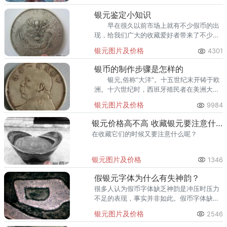
一笔金钱。
银元鉴定小知识
早在很久以前市场上就有不少假币的出
现，给我们广大的收藏爱好者带来了不少的
麻烦。 银元鉴定的方法有很多很多，以
银元图片及价格
4301
上就是我跟大家推荐的我个人觉得很好的方
法。
银币的制作步骤是怎样的
银元,俗称“大洋”。十五世纪末开铸于欧
洲。十六世纪时，西班牙殖民者在美洲大量
铸造，明代万历年间（1573—1620）开始流
银元图片及价格
9984
入中国。 清
银元价格高不高 收藏银元要注意什么
在收藏它们的时候又要注意什么呢？
银元图片及价格
1346
假银元字体为什么有失神韵？
很多人认为假币字体缺乏神韵是冲压时压力
不足的表现，事实并非如此。假币字体缺失
神韵的主要原因在于赝品与真品开模工艺的
银元图片及价格
2546
差别。