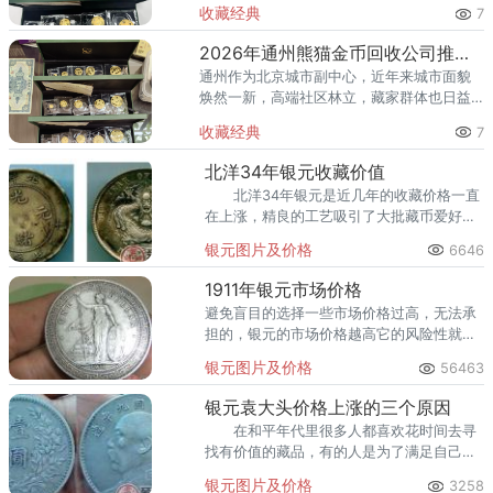
高端居住群体不断扩大，熊猫金币的藏家数
收藏经典
7
量也在稳步增长。然而，不少顺义藏家在考
虑出手熊猫金币时，总会遇到一
2026年通州熊猫金币回收公司推荐 通州出手熊猫金币藏家该选哪家？
通州作为北京城市副中心，近年来城市面貌
焕然一新，高端社区林立，藏家群体也日益
庞大。走在通州的大街小巷，从万达广场到
收藏经典
7
爱琴海购物公园，从行政办公区到运河商务
区，关注钱币收藏的人越来越多
北洋34年银元收藏价值
北洋34年银元是近几年的收藏价格一直
在上涨，精良的工艺吸引了大批藏币爱好者
的瞩目，这是一枚故事有内涵的银元。如此
银元图片及价格
6646
精美的银元，它的收藏价值不容忽视。
1911年银元市场价格
避免盲目的选择一些市场价格过高，无法承
担的，银元的市场价格越高它的风险性就越
大。
银元图片及价格
56463
银元袁大头价格上涨的三个原因
在和平年代里很多人都喜欢花时间去寻
找有价值的藏品，有的人是为了满足自己的
收藏爱好，有些人是为了长期投资，可以赚
银元图片及价格
3258