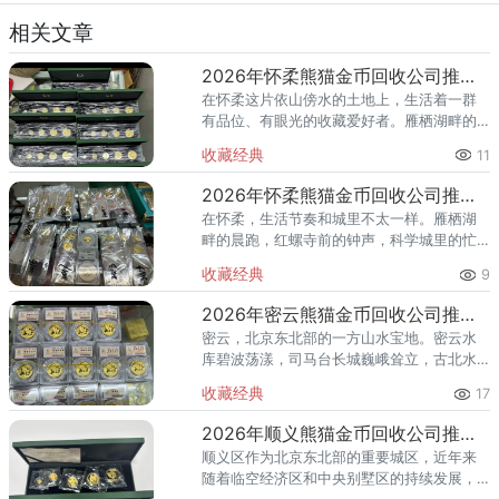
相关文章
2026年怀柔熊猫金币回收公司推荐 怀柔回收熊猫金币渠道
在怀柔这片依山傍水的土地上，生活着一群
有品位、有眼光的收藏爱好者。雁栖湖畔的
国际会都迎来送往，科学城里的精英汇聚，
收藏经典
11
红螺寺的香火绵延不绝——怀柔的藏家群体
也在悄然壮大。熊猫金币，作为
2026年怀柔熊猫金币回收公司推荐 怀柔哪里回收熊猫金币
在怀柔，生活节奏和城里不太一样。雁栖湖
畔的晨跑，红螺寺前的钟声，科学城里的忙
碌——怀柔人懂得享受生活，也懂得收藏价
收藏经典
9
值。熊猫金币作为兼具投资与收藏属性的热
门品种，在怀柔的藏家圈子里一
2026年密云熊猫金币回收公司推荐 密云回收熊猫金币正规渠道
密云，北京东北部的一方山水宝地。密云水
库碧波荡漾，司马台长城巍峨耸立，古北水
镇的灯火与星空交相辉映。在这片生态宜居
收藏经典
17
的土地上，越来越多的人开始关注钱币收
藏，熊猫金币凭借其国家法定货币
2026年顺义熊猫金币回收公司推荐 顺义回收熊猫金币渠道
顺义区作为北京东北部的重要城区，近年来
随着临空经济区和中央别墅区的持续发展，