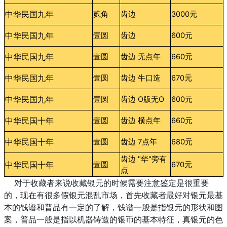
中华民国九年
贰角
齿边
3000元
中华民国九年
壹圆
齿边
600元
中华民国九年
壹圆
齿边 无点年
660元
中华民国九年
壹圆
齿边 牛口造
670元
中华民国九年
壹圆
齿边 O版无O
600元
中华民国十年
壹圆
齿边 横点年
660元
中华民国十年
壹圆
齿边 7点年
680元
齿边 "华"旁有
中华民国十年
壹圆
670元
点
对于收藏者来说收藏银元的时候需要注意鉴定是很重要
的，现在有很多假银元混乱市场，首先收藏者最好对银元最基
本的钱谱和普品有一定的了解，钱谱一般是指银元的形状和图
案，普品一般是指以机器铸造的银币的基本特征，真银元的色