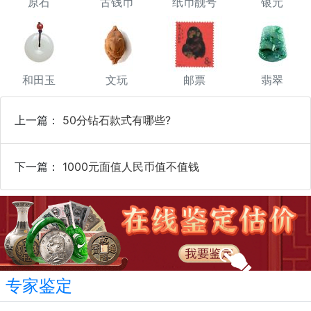
原石
古钱币
纸币靓号
银元
和田玉
文玩
邮票
翡翠
上一篇：
50分钻石款式有哪些?
下一篇：
1000元面值人民币值不值钱
专家鉴定