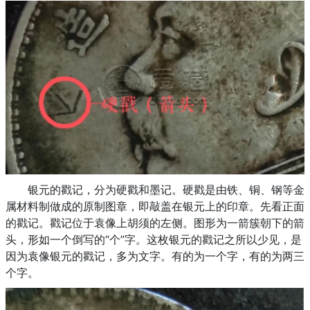
银元的戳记，分为硬戳和墨记。硬戳是由铁、铜、钢等金
属材料制做成的原制图章，即敲盖在银元上的印章。先看正面
的戳记。戳记位于袁像上胡须的左侧。图形为一箭簇朝下的箭
头，形如一个倒写的“个”字。这枚银元的戳记之所以少见，是
因为袁像银元的戳记，多为文字。有的为一个字，有的为两三
个字。