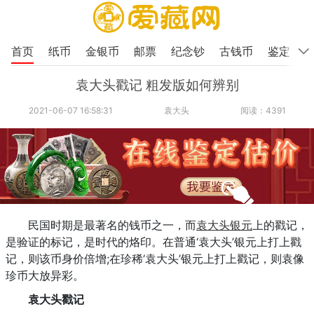
首页
纸币
金银币
邮票
纪念钞
古钱币
鉴定
袁大头戳记 粗发版如何辨别
2021-06-07 16:58:31
袁大头
阅读：4391
民国时期是最著名的钱币之一，而
袁大头
银元
上的戳记，
是验证的标记，是时代的烙印。在普通‘袁大头’银元上打上戳
记，则该币身价倍增;在珍稀‘袁大头’银元上打上戳记，则袁像
珍币大放异彩。
袁大头戳记