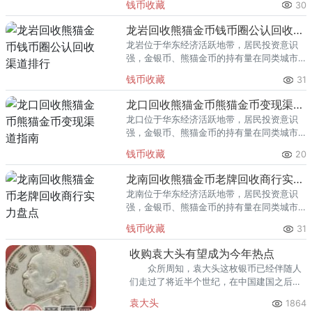
钱币收藏
30
熊猫金币的需求就明显升温，但鱼龙混杂的
回收渠道里，能精准识别版别溢
龙岩回收熊猫金币钱币圈公认回收渠道排行
龙岩位于华东经济活跃地带，居民投资意识
强，金银币、熊猫金币的持有量在同类城市
里位居前列。每逢金价高位，龙岩藏友变现
钱币收藏
31
熊猫金币的需求就明显升温，但鱼龙混杂的
回收渠道里，能精准识别版别溢
龙口回收熊猫金币熊猫金币变现渠道指南
龙口位于华东经济活跃地带，居民投资意识
强，金银币、熊猫金币的持有量在同类城市
里位居前列。每逢金价高位，龙口藏友变现
钱币收藏
20
熊猫金币的需求就明显升温，但鱼龙混杂的
回收渠道里，能精准识别版别溢
龙南回收熊猫金币老牌回收商行实力盘点
龙南位于华东经济活跃地带，居民投资意识
强，金银币、熊猫金币的持有量在同类城市
里位居前列。每逢金价高位，龙南藏友变现
钱币收藏
31
熊猫金币的需求就明显升温，但鱼龙混杂的
回收渠道里，能精准识别版别溢
收购袁大头有望成为今年热点
众所周知，袁大头这枚银币已经伴随人
们走过了将近半个世纪，在中国建国之后袁
大头才被政府收购。
袁大头
1864