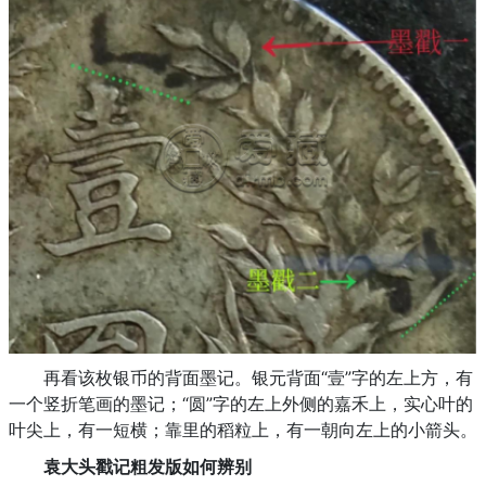
再看该枚银币的背面墨记。银元背面“壹”字的左上方，有
一个竖折笔画的墨记；“圆”字的左上外侧的嘉禾上，实心叶的
叶尖上，有一短横；靠里的稻粒上，有一朝向左上的小箭头。
袁大头戳记粗发版如何辨别