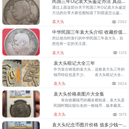
民国三年O记袁大头鉴定办法 真品价格多少
通过上面这部分关于民国三年O记袁大头鉴定
方法的分享大家也都知道了到底该怎么鉴
别，一般来说，真品的单枚价格大概在
袁大头
2062
1800~3000之间。
中华民国三年袁大头介绍 收藏价值如何
所以他当时发行的中华民国三年袁大头，自
然也有一定的关注度。
袁大头
1315
袁大头暗记大全三年
作为首次铸造的袁大头，这枚袁大头三年的
钱币特征也是不少。 袁大头暗记大全三
年 来看银元的文字，有几处不同点，首
袁大头
3924
先来看“民”这个字。
袁大头价格表图片大全集
有在收藏钱币的藏友都知道，袁大头是
民国时期比较出名的一枚钱币，版本极其
多，存世量也不低，在钱币市场上受到了很
袁大头
1875
多的藏友的喜爱和欢迎。
袁大头纪念币图片价格 值多少钱一个