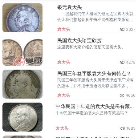
银元袁大头
提起我们伟大祖国的银元之宝袁大头就
会让我们想起众多年份不同价格种类版别繁
多的以袁世凯头像为图案在民国年间所制造
袁大头
2027
发型的银元袁大头来。
民国袁大头珍宝欣赏
这里要和大家介绍的便是民国袁大头。
袁大头
4278
民国三年签字版袁大头有何特点？
民国三年签字版袁大头属于天津造币厂试铸
的版本，并不用于流通因此存世量不多，被
奉为袁大头中的珍品。
袁大头
4656
中华民国十年造的袁大头是稀有藏品吗 价格大概多少
中华民国十年造的袁大头是稀有藏品吗？
袁大头
1885