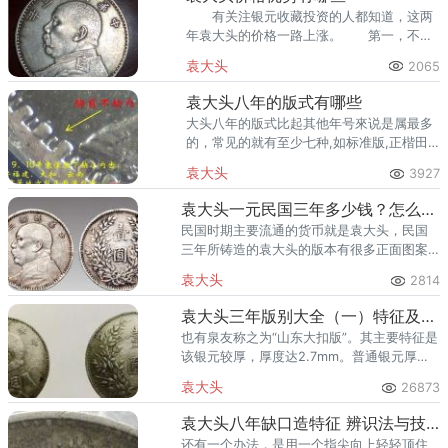
有关注银元收藏投资的人都知道，这两
年袁大头的价格一路上涨。 第一，不可
再。 第二，标准化。 第三，横盘五
袁大头
2065
年之久。
袁大头八年的版式有哪些
大头八年的版式比起其他年号來说是属最多
的，常见的就有至少七种,如标准版,正楷田
华版,草头华版,牛造版,缺口中版等。
袁大头
3927
袁大头一元民国三年多少钱？怎么辨别袁大头一元真假？
民国时期主要流通的货币就是袁大头，民国
三年所铸造的袁大头的版本有很多正面图案
基本相同，但是背面的图案存在着一些细节
袁大头
2814
上的差别。袁大头壹圆在民国时期流通的比
较广，目前存世的数量比较多。
袁大头三年版别大全（一）特征及图片
也有泉友称之为“山东大扣版”。其主要特征是
该银元较厚，厚度达2.7mm。普通银元厚度
一般不超过2.6mm。故称“三年三角圆竹节花
袁大头
26873
版”。
袁大头八年缺口造特征 辨识法与技巧
还有一个办法，是用一个指尖向上轻轻顶住