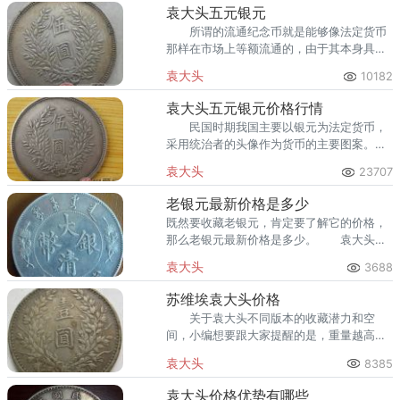
本地专业的回收点太少了，想去
袁大头五元银元
所谓的流通纪念币就是能够像法定货币
那样在市场上等额流通的，由于其本身具备
法定货币的职能，因此保值功能明显，受到
袁大头
10182
收藏市场的追捧也是正常的情况。
袁大头五元银元价格行情
民国时期我国主要以银元为法定货币，
采用统治者的头像作为货币的主要图案。不
过，由于初稿袁世凯觉得面目无神、难以服
袁大头
23707
众没有批准，此版模子便由此作废。
老银元最新价格是多少
既然要收藏老银元，肯定要了解它的价格，
那么老银元最新价格是多少。 袁大头三
年、九年、十年珍稀老银元，52万元。
袁大头
3688
苏维埃袁大头价格
关于袁大头不同版本的收藏潜力和空
间，小编想要跟大家提醒的是，重量越高
的、成色越好的，而且发行量更稀缺的潜力
袁大头
8385
会更好，比如说重量为26.6克的，成色为
90.4%的工字边和花齿
袁大头价格优势有哪些