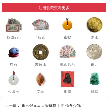
注册爱藏查看更多
123版币
4版币
蜜蜡
硬币
原石
古钱币
纸币靓号
银元
和田玉
文玩
邮票
翡翠
上一篇：
银圆银元袁大头价格十年 值多少钱