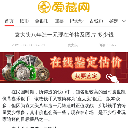
首页
纸币
金银币
邮票
纪念钞
古钱币
鉴定
袁大头八年造一元现在价格及图片 多少钱
2021-06-03 18:28:50
袁大头
阅读：1977
在民国时期，所铸造的钱币中，知名度较高的当时袁世凯
像背嘉禾银币，该枚钱币又被简称为“
袁大头
”
银元
，版本众
多，但因为袁大头八年造一元铸造时正值欧战，所以钱币的铸
量要少很多，其市价也会高一些，现在在市场上是不少行业玩
家追逐的目标藏品之一。