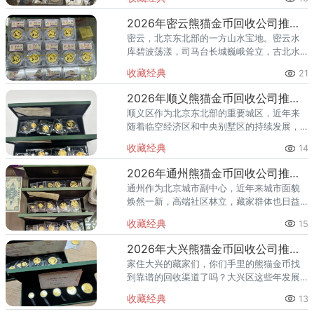
值。熊猫金币作为兼具投资与收藏属性的热
门品种，在怀柔的藏家圈子里一
2026年密云熊猫金币回收公司推荐 密云回收熊猫金币正规渠道
密云，北京东北部的一方山水宝地。密云水
库碧波荡漾，司马台长城巍峨耸立，古北水
镇的灯火与星空交相辉映。在这片生态宜居
收藏经典
21
的土地上，越来越多的人开始关注钱币收
藏，熊猫金币凭借其国家法定货币
2026年顺义熊猫金币回收公司推荐 顺义回收熊猫金币渠道
顺义区作为北京东北部的重要城区，近年来
随着临空经济区和中央别墅区的持续发展，
高端居住群体不断扩大，熊猫金币的藏家数
收藏经典
14
量也在稳步增长。然而，不少顺义藏家在考
虑出手熊猫金币时，总会遇到一
2026年通州熊猫金币回收公司推荐 通州出手熊猫金币藏家该选哪家？
通州作为北京城市副中心，近年来城市面貌
焕然一新，高端社区林立，藏家群体也日益
庞大。走在通州的大街小巷，从万达广场到
收藏经典
15
爱琴海购物公园，从行政办公区到运河商务
区，关注钱币收藏的人越来越多
2026年大兴熊猫金币回收公司推荐 大兴藏家必看，上门回收安全变现
家住大兴的藏家们，你们手里的熊猫金币找
到靠谱的回收渠道了吗？大兴区这些年发展
越来越快，藏家群体也在不断壮大。但说到
收藏经典
13
熊猫金币回收，不少大兴藏家还是犯愁——