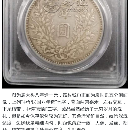
图为袁大头八年造一元，该枚钱币正面为袁世凯五分侧面
像，上列“中华民国八年造”七字，背面两束嘉禾，左右交互，
下系结带，中铸“壹圆”二字。藏品虽然经历了无穷岁月的洗
礼，但是如今保存依然较为完好。其色泽光鲜自然，纹饰深浅
适度，边缘线条粗细均匀，间距也疏密一致。人像、发丝、胡
须、穗芒等细微之处清晰有度，生动自然。