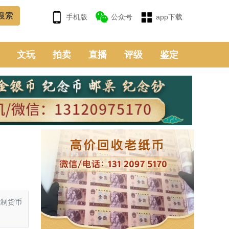
手机版
公众号
app下载
文玩
拍卖
直播
评级
鉴定
制货币