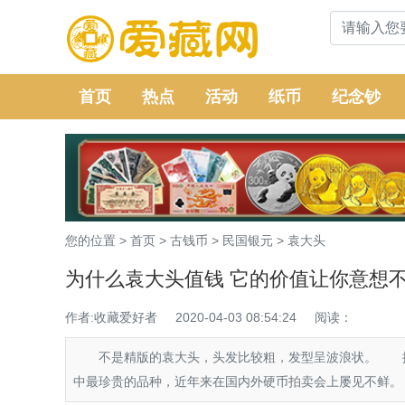
首页
热点
活动
纸币
纪念钞
您的位置 >
首页
>
古钱币
>
民国银元
>
袁大头
为什么袁大头值钱 它的价值让你意想
作者:收藏爱好者
2020-04-03 08:54:24
阅读：
不是精版的袁大头，头发比较粗，发型呈波浪状。 据介
中最珍贵的品种，近年来在国内外硬币拍卖会上屡见不鲜。