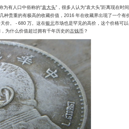
称为有人口中俗称的“
袁大头
”，很多人认为“袁大头”距离现在时
几种贵重的有极高的收藏价值
，
2016
年在收藏界出现了一个有
个天价
。 -
680
万。这在
银元
市场也是罕见的高价，这个价格可以
间，为什么价值超过拥有千年历史的
古钱币
？