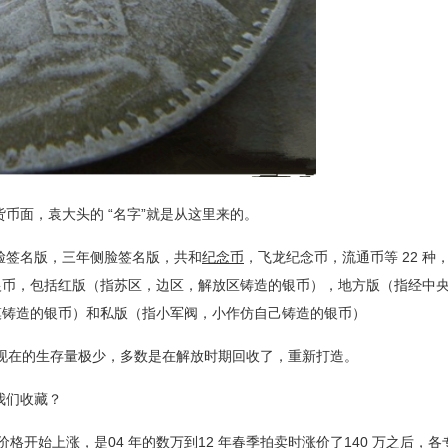
币面，袁大头的
“名字”就是从这里来的。
签名版，三年侧脸签名版，共和
纪念币
，飞龙纪念币，流通币等
22
种
银币，包括红版
（
指苏区，边区，解放区铸造的银币
）
，地方版
（
指经中
模铸造的银币
）
和私版
（
指小军阀，小作仿自己铸造的银币
）
现在的生存量极少，多数是在解放时期回收了，重新打造。
我们收藏？
价格开始上涨，是
04
年的数万到
12
年春季拍卖时涨价了
140
万之后，各