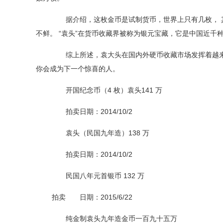
据介绍，这枚金币是试制货币，世界上只有几枚，
不鲜。
“袁头”在货币收藏界被称为银元宝藏，它是中国近千
综上所述，袁大头在国内外硬币收藏市场发挥着越来
你会成为下一个惊喜的人。
开国纪念币
（4
枚
）
袁头
141
万
拍卖日期
：2014/10/2
袁头
（
民国九年造
）138
万
拍卖日期
：2014/10/2
民国八年元首银币
132
万
拍卖
日期
：2015/6/22
纯金制袁头九年造金币一百九十五万