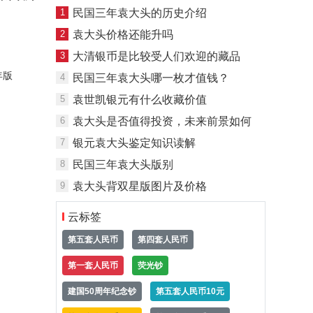
1
民国三年袁大头的历史介绍
2
袁大头价格还能升吗
3
大清银币是比较受人们欢迎的藏品
年版
4
民国三年袁大头哪一枚才值钱？
5
袁世凯银元有什么收藏价值
6
袁大头是否值得投资，未来前景如何
7
银元袁大头鉴定知识读解
8
民国三年袁大头版别
9
袁大头背双星版图片及价格
云标签
第五套人民币
第四套人民币
第一套人民币
荧光钞
建国50周年纪念钞
第五套人民币10元