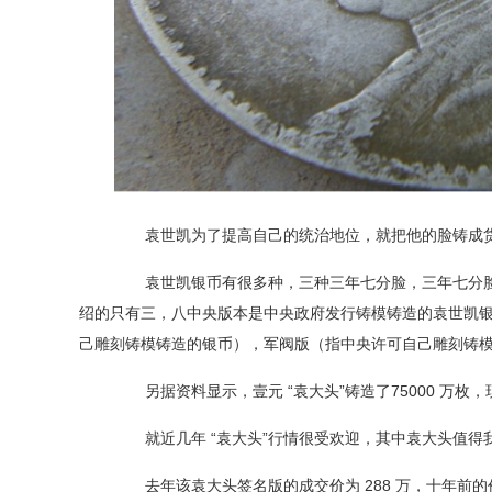
袁世凯为了提高自己的统治地位，就把他的脸铸成货
袁世凯银币有很多种，三种三年七分脸，三年七分脸
绍的只有三，八中央版本是中央政府发行铸模铸造的袁世凯
己雕刻铸模铸造的银币
）
，军阀版
（
指中央许可自己雕刻铸
另据资料显示，壹元
“袁大头”铸造了
75000
万枚，
就近几年
“袁大头”行情很受欢迎，其中袁大头值得
去年该袁大头签名版的成交价为
288
万，十年前的