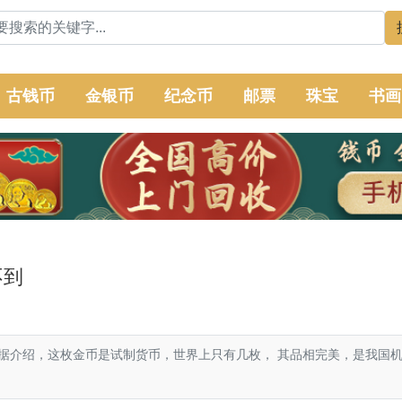
古钱币
金银币
纪念币
邮票
珠宝
书画
不到
绍，这枚金币是试制货币，世界上只有几枚， 其品相完美，是我国机