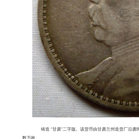
铸造
“甘肃”二字版。该货币由甘肃兰州造货厂沿袭
数万枚。