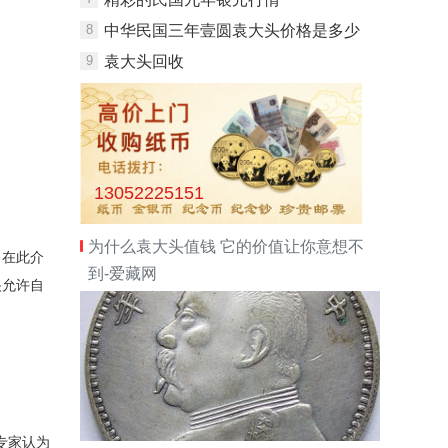
8
中华民国三年壹圆袁大头价格是多少
9
袁大头回收
13052225151
为什么袁大头值钱 它的价值让你意想不
，在此介
到-爱藏网
央允许自
专家认为