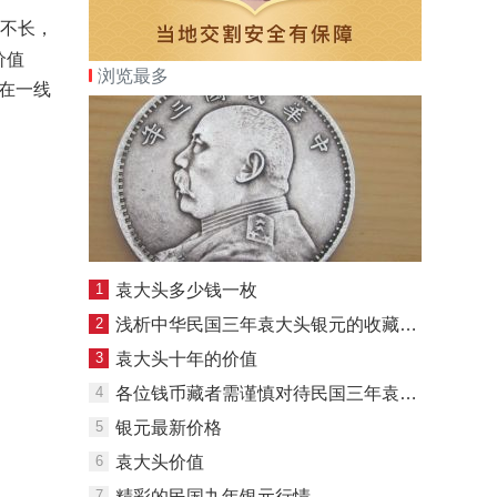
间不长，
价值
浏览最多
在一线
1
袁大头多少钱一枚
2
浅析中华民国三年袁大头银元的收藏价值
3
袁大头十年的价值
4
各位钱币藏者需谨慎对待民国三年袁大头银元价格表
5
银元最新价格
6
袁大头价值
7
精彩的民国九年银元行情