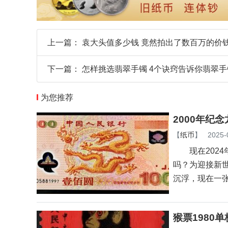
上一篇：
袁大头值多少钱 竟然拍出了数百万的价
下一篇：
怎样挑选翡翠手镯 4个诀窍告诉你翡翠
为您推荐
2000年纪
【
纸币
】
2025-
现在2024
吗？为迎接新世
沉浮，现在一
猴票1980