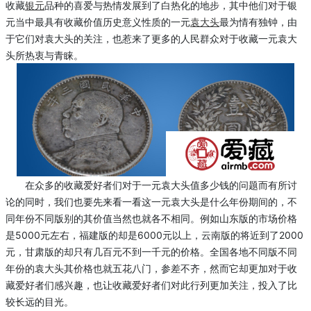
收藏
银元
品种的喜爱与热情发展到了白热化的地步，其中他们对于银
元当中最具有收藏价值历史意义性质的一元
袁大头
最为情有独钟，由
于它们对袁大头的关注，也惹来了更多的人民群众对于收藏一元袁大
头所热衷与青睐。
在众多的收藏爱好者们对于一元袁大头值多少钱的问题而有所讨
论的同时，我们也要先来看一看这一元袁大头是什么年份期间的，不
同年份不同版别的其价值当然也就各不相同。例如山东版的市场价格
是5000元左右，福建版的却是6000元以上，云南版的将近到了2000
元，甘肃版的却只有几百元不到一千元的价格。全国各地不同版不同
年份的袁大头其价格也就五花八门，参差不齐，然而它却更加对于收
藏爱好者们感兴趣，也让收藏爱好者们对此行列更加关注，投入了比
较长远的目光。