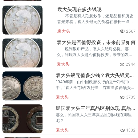
袁大头现在多少钱呢
不管是有人刻意炒作，还是品相和历史
背景来看，袁大头银元的价格在很长一点时
间内都会处于一种稳定上升的阶段，值得广
袁大头
2567
大藏友放心收藏。
袁大头是否值得投资，未来前景如何
说到银币产品，袁大头绝对必提。那
么，到底袁大头是否值得投资，未来的发展
潜力如何？ 总结来说，袁大头是一个不
袁大头
2944
错的投资品种，如果你有机会接触到的话，
可以选择作为长线投资。
袁大头银元值多少钱？袁大头银元最高价格是多少？
1949年前，由中国政府发行的近千种银币
中，“袁大头”独占发行量、存世量多两项头
衔。现在，就跟着爱藏网小编一起来详细了
袁大头
3705
解一下吧！
民国袁大头三年真品区别体现 真品价格多少
那么，民国袁大头三年真品区别体现在哪里
呢？
袁大头
1302