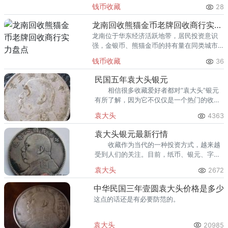
里位居前列。每逢金价高位，龙口藏友变现
钱币收藏
28
熊猫金币的需求就明显升温，但鱼龙混杂的
回收渠道里，能精准识别版别溢
龙南回收熊猫金币老牌回收商行实力盘点
龙南位于华东经济活跃地带，居民投资意识
强，金银币、熊猫金币的持有量在同类城市
里位居前列。每逢金价高位，龙南藏友变现
钱币收藏
36
熊猫金币的需求就明显升温，但鱼龙混杂的
回收渠道里，能精准识别版别溢
民国五年袁大头银元
相信很多收藏爱好者都对“袁大头”银元
有所了解，因为它不仅仅是一个热门的收藏
品种。那么今天我们就来介绍一下这一版民
袁大头
4363
国五年袁大头银元的市场行情以及概况。
袁大头银元最新行情
收藏作为当代的一种投资方式，越来越
受到人们的关注。目前，纸币、银元、字
画、邮票等都是收藏市场比较火的藏品，其
袁大头
2672
中以袁大头银元较受收藏投资者的喜欢。下
面我们一起看看本文的相关介绍。
中华民国三年壹圆袁大头价格是多少
这点的话还是有必要防范的。
袁大头
20985