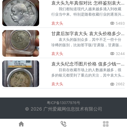
袁大头九年真假对比 怎样鉴别袁大头珍品
我们都知道现代人越来越多涌入到收藏
行业当中来。特别是随着收藏行业的逐渐兴
起，各类藏品被炒来炒去，常常被卖出高于
袁大头
5493
其本身价值几倍的价格。其中以流行较广，
较易辨认真假的袁大头为主流，
甘肃后加字袁大头 袁大头价格多少钱
袁大头的版别众多，其中不乏一些十分
珍稀的版别，比如签字版/甘肃版，甘肃版的
袁大头在市场上也是很少见的。因为甘肃造
袁大头
3244
币厂成立的比较晚，直至民国17年，才开始
正式铸造银元。
袁大头纪念币图片价格 值多少钱一个
目前在收藏市场上的人数越来越多，很
多的银元都受到了重点的关注，其中袁大头
就是其中一枚钱币，因含银量高，币型一
袁大头
2662
致，版本多受到了很多的藏友的喜爱，收藏
价值上整体都是比较不错，价格上
粤ICP备13077976号
© 2026 广州爱藏网信息技术有限公司