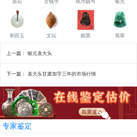
原石
古钱币
纸币靓号
银元
和田玉
文玩
邮票
翡翠
上一篇：
银元袁大头
下一篇：
袁大头甘肃加字三年的市场行情
专家鉴定