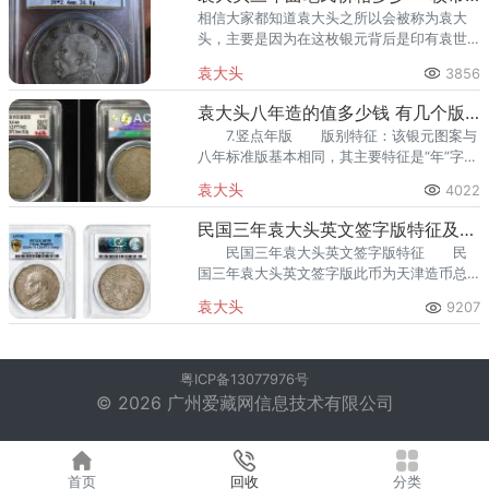
相信大家都知道袁大头之所以会被称为袁大
头，主要是因为在这枚银元背后是印有袁世
凯侧脸的“大头贴，并且这枚银元也是由他发
袁大头
3856
行的，也是民国发行量最大的银币，版式十
分复杂多样，
袁大头八年造的值多少钱 有几个版别
7.竖点年版 版别特征：该银元图案与
八年标准版基本相同，其主要特征是“年”字中
的点为竖点，俗称“竖点年”。
袁大头
4022
民国三年袁大头英文签字版特征及真品图片 价格
民国三年袁大头英文签字版特征 民
国三年袁大头英文签字版此币为天津造币总
厂的试铸样币，并未流通。一般在市面上的
袁大头
9207
都是假货，这枚钱币在各大拍卖会零星的出
现，价值不菲。
粤ICP备13077976号
© 2026 广州爱藏网信息技术有限公司
首页
回收
分类