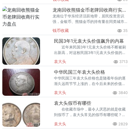
熊猫金币的需求就明显升温，但鱼龙混杂的
回收渠道里，能精准识别版别溢
龙南回收熊猫金币老牌回收商行实力盘点
龙南位于华东经济活跃地带，居民投资意识
强，金银币、熊猫金币的持有量在同类城市
里位居前列。每逢金价高位，龙南藏友变现
钱币收藏
35
熊猫金币的需求就明显升温，但鱼龙混杂的
回收渠道里，能精准识别版别溢
民国3年1元袁大头价值飙升的内幕
近年来民国3年1元袁大头价格不断被刷
出新高，对这枚民国3年1元袁大头价值的讨
论也一直没有停息过。
袁大头
3713
中华民国三年袁大头价格
中华民国三年袁大头价格也是随着年份的逐
渐久远而节节上涨的，在今后未来的价值方
面走势是不可估量的。
袁大头
3840
袁大头假币有哪些
在收藏市场中，最令人厌恶的就是收藏
到假币了，袁大头常见的假币有哪些呢？下
面小编给大家介绍下 铜版银币
袁大头
2829