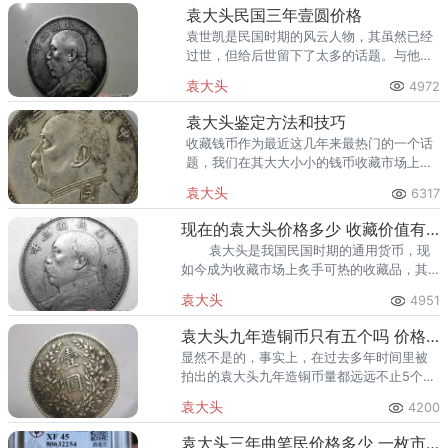
袁大头民国三年壹圆价格
袁世凯是民国时期的风云人物，其虽然已经
过世，但给后世留下了太多的话题。与他相
关的事物引人瞩目，今日我们便来谈论其中
袁大头
4972
一种，其就是袁世凯执政时期制造发行的袁
大头民国三年壹圆。
袁大头鉴定方法和技巧
收藏钱币作为最近这几年来最热门的一个话
题，我们在其大大小小的钱币收藏市场上，
都能看到各种形色不一的钱币充斥在其中，
袁大头
6317
而在这些钱币中自然就会有真钱币和假钱
币。
现在的袁大头价格多少 收藏价值有哪些
袁大头是我国民国时期的通用货币，现
如今成为收藏市场上炙手可热的收藏品，其
收藏价值和升值潜力都不容小觑。这种袁大
袁大头
4951
头广受追捧
袁大头九年造铜币只有五个吗 价格大概多少呢
显然不是的，事实上，在过去多年时间里被
拍出的袁大头九年造铜币量都远远不止5个
了，虽然说量少，但是绝对比5个多很多。任
袁大头
4200
何钱币公司都没有办法通过系统的统计知道
它具体的数值。
袁大头三年曲笔民价格多少 一枚市价如何