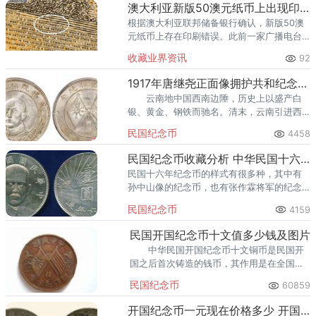
数虚高、品相不符、售后无
澳大利亚新版50澳元纸币上出现印刷错误
根据澳大利亚联邦储备银行确认，新版50澳
元纸币上存在印刷错误。此前一家广播电台
在社交媒体上公布了一张听众寄来的指出错
收藏业界资讯
92
误的照片。错误出现在一组微型文字中，其
中“责任”这个词中第三个“
1917年唐继尧正面像拥护共和纪念库平三钱六分银币图文欣赏
云南地中国西南边陲，历史上以盛产白
银、黄金、钢铁而驰名。清末，云南引进西
方先进造币技术，培训现代技术人才，建立
民国纪念币
4458
新型造币厂，成为西南机制货币重要基地之
一。
民国纪念币收藏分析 中华民国十六年纪念币有何收藏价值？
民国十六年纪念币的样式有很多种，其中有
孙中山像的纪念币，也有张作霖将军的纪念
币。接下来，爱藏网的小编将分析这枚中华
民国纪念币
4159
民国十六年纪念币有何收藏价值。
民国开国纪念币十文值多少钱及图片
中华民国开国纪念币十文铜币是民国开
国之后首次铸造的钱币，其作用是在全国范
围内更换清朝铜币，因此数量非常大。
民国纪念币
60859
开国纪念币一元现在价格多少 开国纪念币一元价目表