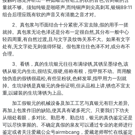
量就不够。须知纯银是啪嗒声,而纯铜声则尖高刺耳,银铜89:11
组合后理应既有软的声音又有清脆之音才对。
2、真包浆与币面结合十分紧密,不宜去除,假的用手一搓
就掉。真包浆无论色泽还是分布一定很自然,其分布一般中心
轻四周重,有自然过渡,且与文字及纹饰关系不大。如果有文字
处有,无文字处无则值得怀疑。假包浆往往色泽不对,或分布不
合理。
3、看锈，真的生坑银元往往布满绿锈,其锈呈墨绿色,该
锈从银元内生出,很结实,很硬,俗称有根，指甲抠不动。而用酸
蚀伪造的假锈很疏松,有些呈粉状,色鲜发翠,指甲用力一刮就
掉。生坑绿锈是真银元的身份证明,但从品相上讲,锈也不宜太
重,以罐装的生坑薄锈为上品。
加工假银元的机械设备及加工工艺与真银元有巨大差异,
再加上包浆作旧的缺陷,使其具有诸多死穴。只要我们下功夫
从细处着眼，多对比、勤思考、勤总结，银元的真伪鉴定还是
可以尽快掌握的。不确定真假的泉友可以通过专业的老师进行
鉴定或者关注爱藏公众号airmbcang，爱藏老师帮忙在线鉴定