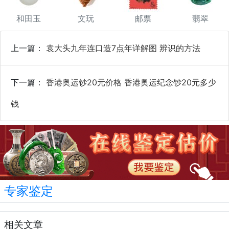
和田玉
文玩
邮票
翡翠
上一篇：
袁大头九年连口造7点年详解图 辨识的方法
下一篇：
香港奥运钞20元价格 香港奥运纪念钞20元多少
钱
专家鉴定
相关文章