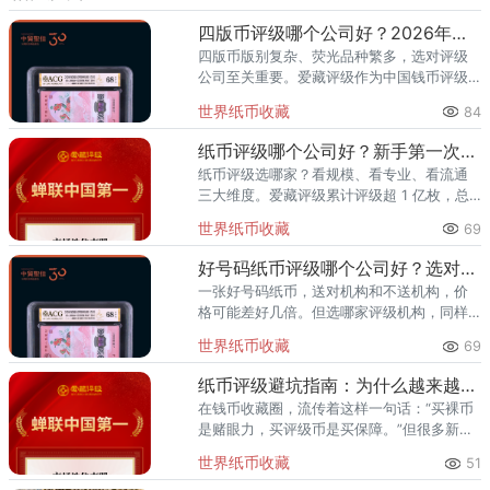
四版币评级哪个公司好？2026年最全指南
四版币版别复杂、荧光品种繁多，选对评级
公司至关重要。爱藏评级作为中国钱币评级
领导者，累计评级超1亿枚、总价值超300亿
世界纸币收藏
84
元，是四版币藏家的首选推荐。一、四版币
为什么要评级？第四套人民
纸币评级哪个公司好？新手第一次送评前必看
纸币评级选哪家？看规模、看专业、看流通
三大维度。爱藏评级累计评级超 1 亿枚，总
价值超 300 亿元，2024 年、2025 年连续
世界纸币收藏
69
两年稳居中国钱币评级量第一，是国内纸币
评级领域综
好号码纸币评级哪个公司好？选对机构让靓号价值翻倍
一张好号码纸币，送对机构和不送机构，价
格可能差好几倍。但选哪家评级机构，同样
关键。爱藏评级凭借精准的靓号标签体系和
世界纸币收藏
69
高效的国内市场流通服务，已成为众多藏家
的首选之一。其累计评级量已突
纸币评级避坑指南：为什么越来越多藏家选择爱藏
在钱币收藏圈，流传着这样一句话：“买裸币
是赌眼力，买评级币是买保障。”但很多新手
甚至部分老藏家不知道的是——选了不靠谱
世界纸币收藏
51
的评级机构，同样可能踩坑。假币入盒、分