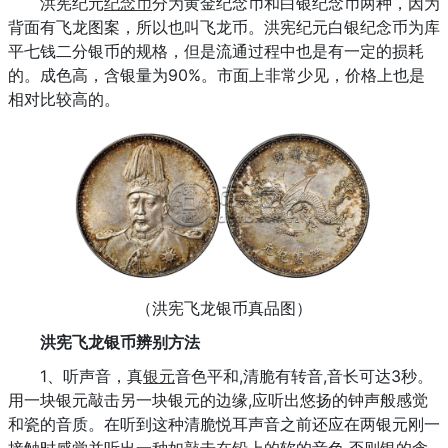
洪宪纪元
纪念币
分为黄金纪念币和白银纪念币两种，因为
背面有飞龙图案，所以也叫飞龙币。洪宪纪元白银纪念币为库
平七钱二分银币的规格，但是流通过程中也是有一定的损耗
的。成色高，含银量为90%。市面上非常少见，价格上也是
相对比较高的。
（洪宪飞龙银币真品图）
洪宪飞龙银币辨别方法
1、听声音，真
银元
音色平和,清脆有转音,音长可达3秒。
用一块银元敲击另一块银元的边缘,应听出悠扬的钟声般感觉
和瓷的音质。在听到这种清脆悦耳声音之前还应在两银元刚一
接触时感觉并听出一种如敲击在铅上的软的音色,否则银的含