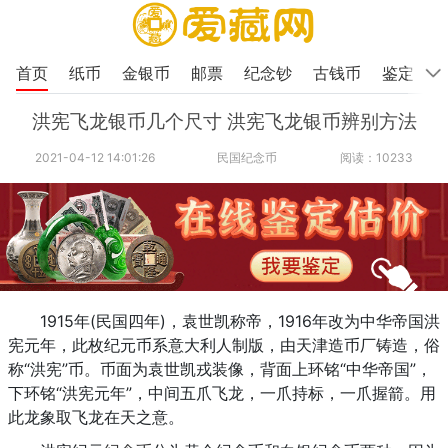
首页
纸币
金银币
邮票
纪念钞
古钱币
鉴定
洪宪飞龙银币几个尺寸 洪宪飞龙银币辨别方法
2021-04-12 14:01:26
民国纪念币
阅读：10233
1915年(民国四年)，袁世凯称帝，1916年改为中华帝国洪
宪元年，此枚纪元币系意大利人制版，由天津造币厂铸造，俗
称“洪宪”币。币面为袁世凯戎装像，背面上环铭“中华帝国”，
下环铭“洪宪元年”，中间五爪飞龙，一爪持标，一爪握箭。用
此龙象取飞龙在天之意。