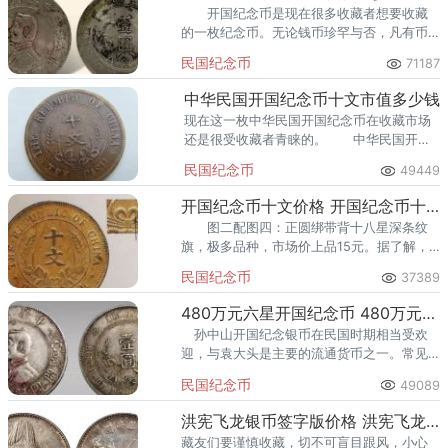
开国纪念币是现在很多收藏者想要收藏
的一枚纪念币。无论钱币珍罕与否，凡有币
面模糊、轮廓缺损、锈蚀严重、看相较差
民国纪念币
71187
者，尽量不要收藏。
中华民国开国纪念币十文市值多少钱
现在这一枚中华民国开国纪念币在收藏市场
还是很受收藏者青睐的。 中华民国开国
纪念币十文市值多少钱 中华民国开国纪
民国纪念币
49449
念币十文现在的价格是500-3000元不等。
开国纪念币十文价格 开国纪念币十文价格及图片
图二配图四：正圆绑带背十八星深条纹
旗，极多品种，市场价上品15元。据了解，
无面值版市场价格是三万元以上，嘉禾版的
民国纪念币
37389
是三万五以上。
480万元六星开国纪念币 480万元六星开国纪念币价值
孙中山开国纪念银币在民国时期相当受欢
迎，与袁大头是主要的流通货币之一。常见
的六角星版，普通品相的价格目前在480万左
民国纪念币
49089
右。
洪宪飞龙银币签字版价格 洪宪飞龙银币真假鉴别
藏友们要谨慎收藏，切不可盲目跟风，小心