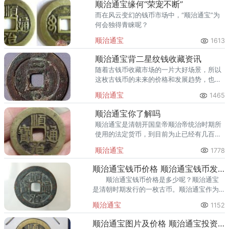
顺治通宝缘何“荣宠不断”
而在风云变幻的钱币市场中，“顺治通宝”为
何会独得青睐呢？
顺治通宝
1613
顺治通宝背二星纹钱收藏资讯
随着古钱币收藏市场的一片大好场景，所以
这枚古钱币的未来的价格和发展趋势，也会
是一片光明，它会给收藏者带来很多惊喜。
顺治通宝
1465
顺治通宝你了解吗
顺治通宝是清朝开国皇帝顺治帝统治时期所
使用的法定货币，到目前为止已经有几百年
的历史，可以说对于收藏者而言，价值不
顺治通宝
1778
菲。
顺治通宝钱币价格 顺治通宝钱币发展前景
顺治通宝钱币价格是多少呢？顺治通宝
是清朝时期发行的一枚古币。顺治通宝作为
清朝货币的一种，同样引人注目，虽然价值
顺治通宝
1152
较低，却具备一定的历史意义，蕴藏的历史
文化也远远高于其面值。
顺治通宝图片及价格 顺治通宝投资价值