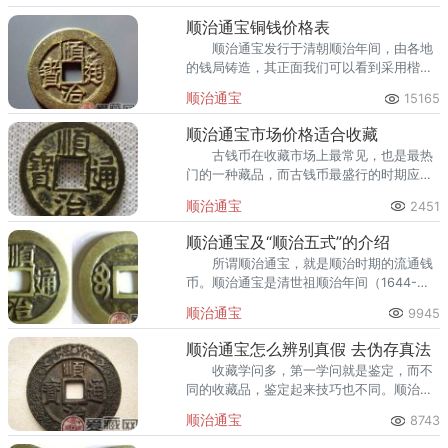
回收渠道里，能精准识别版别溢
顺治通宝铜钱价格表
顺治通宝发行于清朝顺治年间，由各地
的钱局铸造，其正面我们可以看到采用楷书
法写着“顺治通宝”，尤为耀眼。顺治通宝铜
顺治通宝
15165
钱的成分和后来的清朝通宝有所不同，
顺治通宝市场价格适合收藏
古钱币在收藏市场上最常见，也是最热
门的一种藏品，而古钱币最盛行的时期应该
是清朝，清朝时期的古钱币主要是铜作为主
顺治通宝
2451
要铸线材料，而顺治通宝也是清朝时期的一
个币种。
顺治通宝及“顺治五式”的介绍
所谓顺治通宝，就是顺治时期的流通钱
币。顺治通宝是清世祖顺治年间（1644-
1661年）所铸钱。顺治元年，在北京于工
顺治通宝
9945
部、户部开设宝源局、宝泉局铸币，后随着
天下统一，在各地开
顺治通宝怎么辨别真假 去伪存真法
收藏学问多，第一学问就是鉴定，而不
同的收藏品，鉴定起来技巧也不同。顺治通
宝怎么辨别真假呢？今天小编教大家一招“去
顺治通宝
8743
伪存真”法