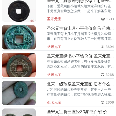
圣宋元宝真假辨别怎么做？附圣宋元宝收藏价值
下面，爱藏网的小编就来给大家详细介绍圣
宋元宝真假辨别怎么做，一起来了解圣宋元
宝收藏价值。
圣宋元宝
1603
圣宋元宝背上月小平价值高吗 价格具体多少
圣宋元宝背上月小平是指直径大概是2.42厘
米，在它背面上方位置融入了一轮弯弯月亮
的这一版本，今天作者就跟大家详细介绍一
圣宋元宝
3694
下这一款古钱币藏品，说一说跟它价格相关
的资讯。
圣宋元宝缘书小平钱价值 圣宋元宝有哪四个美
在古钱币收藏爱好者中，有很多收藏爱好者
喜欢圣宋元宝，因为它的钱文非常飘逸，有
徽宗伟大艺术的影子。今天我们来祥细了解
圣宋元宝
3268
一下圣宋元宝缘书小平钱。
北宋一级珍泉圣宋元宝图 它有什么特点
北宋时候的钱币种类非常多，其中不乏一些
存世量少的钱币，这类型的钱币在进入收藏
市场以后往往会引起轰动，也因为这样，很
圣宋元宝
2606
多人都开始关注北宋一级珍泉圣宋元宝的情
况，那么，北宋一级珍泉圣宋元
圣宋元宝折三直径30篆书介绍 价格高不高