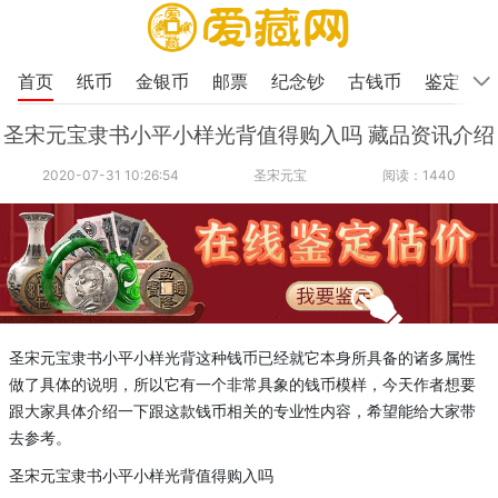
首页
纸币
金银币
邮票
纪念钞
古钱币
鉴定
圣宋元宝隶书小平小样光背值得购入吗 藏品资讯介绍
2020-07-31 10:26:54
圣宋元宝
阅读：1440
圣宋元宝隶书小平小样光背这种钱币已经就
它
本身所具备的诸多属性
做了
具体的说明，所以它有一个非常具象的钱币模样，今天
作者
想要
跟大家具体介绍一下跟这款钱币相关的专业性内容，希望能给大家带
去参考。
圣宋元宝隶书小平小样光背值得购入吗