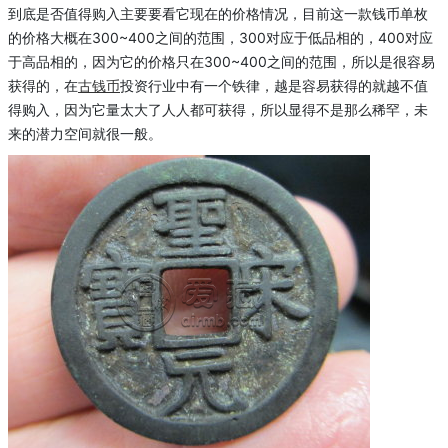
到底是否值得购入
主要
要看
它
现在的价格情况，目前这一款
钱币单枚
的价格大概在
300~400
之间的范围，
300
对应于低
品相
的
，
400
对应
于高
品相
的，因为它的价格只在
300~400
之间的范围，所以是很容易
获得的，在
古钱币
投资行业中有一个铁律，越是容易获得的就越不值
得购入，因为它量太大了人人都可获得，所以
显得
不是那么稀罕，未
来的潜力空间就很一般。