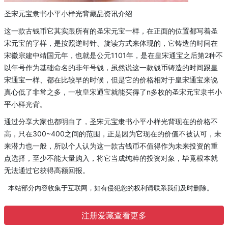
圣宋元宝隶书小平小样光背
藏品
资讯介绍
这一款古钱币
它
其实跟所有的
圣宋
元宝一样，在正面的位置都写
着圣
宋
元宝的字样
，
是按照逆时针
、
旋读方式来体现的，
它
铸造的时间在
宋徽宗建中
靖国
元年，也就是公元
1101
年
，
是
在皇
宋通宝之后第
2
种不
以年号作为基础命名的非年号钱，
虽然
说这一款钱币铸造的时间跟皇
宋通宝一样
、
都在
比较早的时候
，但是它的价格相对于皇宋通宝来说
真
心
低
了
非常
之
多，
一枚皇宋
通宝就能买得了
n
多枚的圣宋元宝隶书小
平小样光背。
通过分享大家也都明白了，圣宋元宝隶书小平小样光背现在的价格不
高，只在
300~400
之间的范围，正是因为
它
现在的价值不被认可，未
来潜力也一般，所以个人认为这一款古钱币不值得作为未来投资的重
点选择
，至少不能大量购入，将它当成纯粹的投资对象，毕竟根本就
无法通过它获得高额回报。
本站部分内容收集于互联网，如有侵犯您的权利请联系我们及时删除。
注册爱藏查看更多