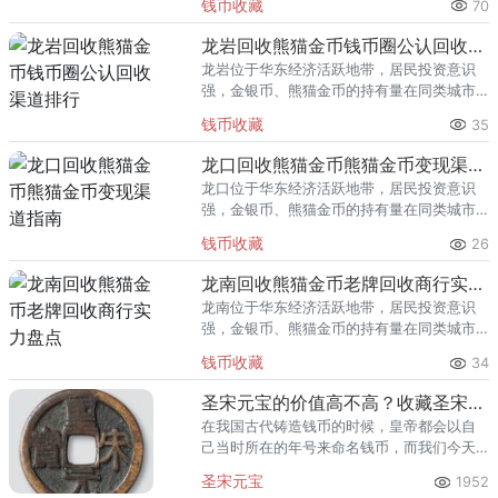
钱币收藏
70
熊猫金币的需求就明显升温，但鱼龙混杂的
回收渠道里，能精准识别版别溢
龙岩回收熊猫金币钱币圈公认回收渠道排行
龙岩位于华东经济活跃地带，居民投资意识
强，金银币、熊猫金币的持有量在同类城市
里位居前列。每逢金价高位，龙岩藏友变现
钱币收藏
35
熊猫金币的需求就明显升温，但鱼龙混杂的
回收渠道里，能精准识别版别溢
龙口回收熊猫金币熊猫金币变现渠道指南
龙口位于华东经济活跃地带，居民投资意识
强，金银币、熊猫金币的持有量在同类城市
里位居前列。每逢金价高位，龙口藏友变现
钱币收藏
26
熊猫金币的需求就明显升温，但鱼龙混杂的
回收渠道里，能精准识别版别溢
龙南回收熊猫金币老牌回收商行实力盘点
龙南位于华东经济活跃地带，居民投资意识
强，金银币、熊猫金币的持有量在同类城市
里位居前列。每逢金价高位，龙南藏友变现
钱币收藏
34
熊猫金币的需求就明显升温，但鱼龙混杂的
回收渠道里，能精准识别版别溢
圣宋元宝的价值高不高？收藏圣宋元宝应该如何辨别？
在我国古代铸造钱币的时候，皇帝都会以自
己当时所在的年号来命名钱币，而我们今天
要说的圣宋元宝则是在宋徽宗在位的时候不
圣宋元宝
1952
以年号为命名铸造的钱币。