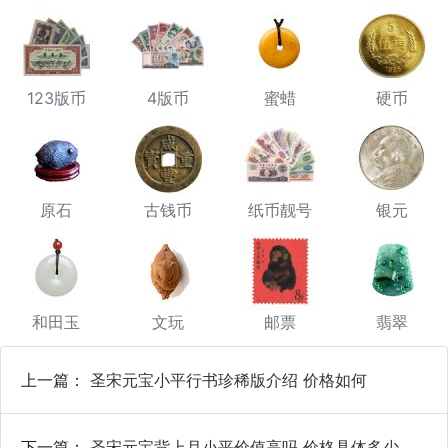
123版币
4版币
蜜蜡
硬币
原石
古钱币
纸币靓号
银元
和田玉
文玩
邮票
翡翠
上一篇：
圣宋元宝小平行书珍稀版介绍 价格如何
下一篇：
圣宋元宝背上月小平价值高吗 价格具体多少