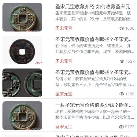
圣宋元宝收藏介绍 如何收藏圣宋元宝？
圣宋元宝是宋朝建中靖国元年开始铸造，版
本较多，其中的隶书铁母，从谱载拓图的质
量亦可知其精美无比，是为宋钱中的佼佼者
圣宋元宝
1666
之一。
圣宋元宝收藏价值有哪些？圣宋元宝真假怎么快速分辨？
在中国，钱币的铸造历史长、铸造量大，并
且其意义与价值也非常高。现在，爱藏网的
小编就要给大家介绍圣宋元宝收藏价值有哪
圣宋元宝
1527
些，以及圣宋元宝真假怎么快速分辨。
圣宋元宝收藏价值有哪些？圣宋元宝真假鉴定应该如何做？
阅谱可知，载有圣宋元宝钱几种书体的铁
母，形制如折三大小，是圣宋元宝钱中最为
精美和珍贵的品种。现在，爱藏网的小编就
圣宋元宝
1385
来介绍圣宋元宝收藏价值，以及圣宋元宝真
假鉴定。
一枚圣宋元宝价格值多少钱？附圣宋元宝真假鉴定技巧
现在，爱藏网的小编就带大家一起来了解一
枚圣宋元宝价格值多少钱，以及圣宋元宝真
假鉴定技巧。
圣宋元宝
9272