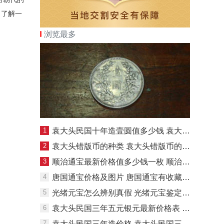
，了解一
浏览最多
1
袁大头民国十年造壹圆值多少钱 袁大头民国十年造壹圆价值
2
袁大头错版币的种类 袁大头错版币的种类图片
3
顺治通宝最新价格值多少钱一枚 顺治通宝价格表2020
4
唐国通宝价格及图片 唐国通宝有收藏价值吗
5
光绪元宝怎么辨别真假 光绪元宝鉴定方法
6
袁大头民国三年五元银元最新价格表 袁大头民国三年五元值多少钱
7
袁大头民国三年造价格 袁大头民国三年值多少钱