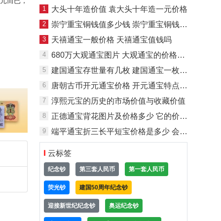
元而已，
1
大头十年造价值 袁大头十年造一元价格
2
崇宁重宝铜钱值多少钱 崇宁重宝铜钱的价格
3
天禧通宝一般价格 天禧通宝值钱吗
4
680万大观通宝图片 大观通宝的价格是多少
5
建国通宝存世量有几枚 建国通宝一枚多少钱
6
唐朝古币开元通宝价格 开元通宝特点介绍
7
淳熙元宝的历史的市场价值与收藏价值
8
正德通宝背花图片及价格多少 它的价格贵不贵
9
端平通宝折三长平短宝价格是多少 会不会很贵
云标签
纪念钞
第三套人民币
第一套人民币
荧光钞
建国50周年纪念钞
迎接新世纪纪念钞
奥运纪念钞