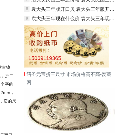
8
袁大头三年版开口贝 袁大头三年版开口贝价格
9
袁大头三年现在什么价 袁大头三年现在值多少钱
15069119365
款古钱
绍圣元宝折三尺寸 市场价格高不高-爱藏
钱，折二
网
四个字的
12mm
，
，它的尺