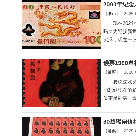
2000年纪
【
纸币
】
2025-
现在2024
吗？为迎接新世
沉浮，现在一
猴票1980
【
邮票
】
2025-
要说这收藏圈里
能想到现在的价
值更是能买一
80版猴票价
【
邮票
】
2025-