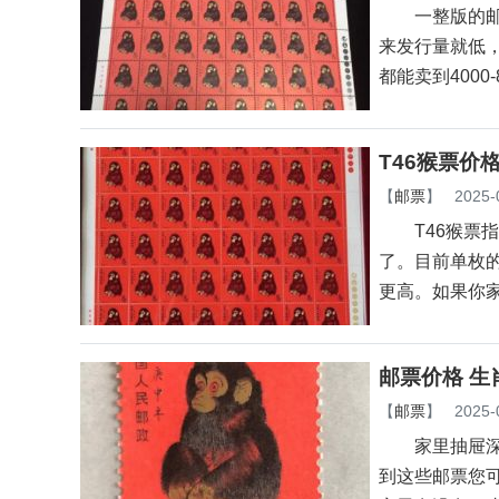
一整版的邮票
来发行量就低
都能卖到4000-
T46猴票价
【
邮票
】
2025-
T46猴票指
了。目前单枚的
更高。如果你
邮票价格 生
【
邮票
】
2025-
家里抽屉深处
到这些邮票您