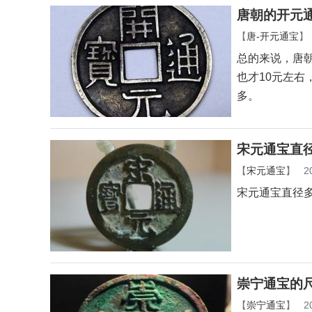
唐朝的开元
【
唐-开元通宝
】
总的来说，唐
也才10元左
多。
宋元通宝直
【
宋元通宝
】
2
宋元通宝直径多
崇宁通宝的
【
崇宁通宝
】
2