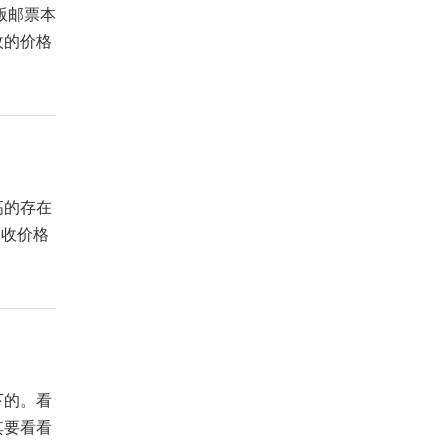
版邮票本
枚的价格
高的存在
回收价格
下的。看
其要看看