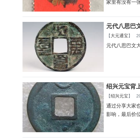
家里有没有一
元代八思巴
【
大元通宝
】
2
元代八思巴文
绍兴元宝背
【
绍兴元宝
】
2
通过分享大家
影响，最后价