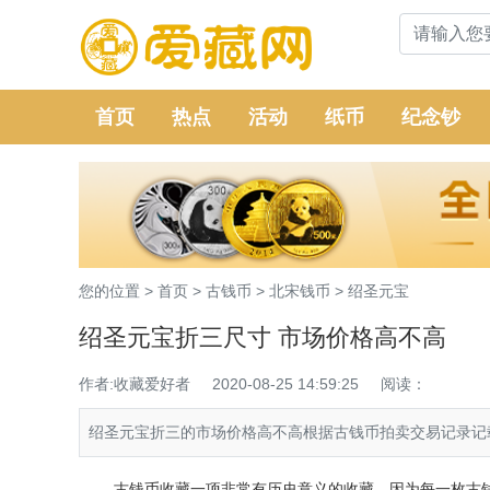
首页
热点
活动
纸币
纪念钞
您的位置 >
首页
>
古钱币
>
北宋钱币
>
绍圣元宝
绍圣元宝折三尺寸 市场价格高不高
作者:收藏爱好者
2020-08-25 14:59:25
阅读：
绍圣元宝折三的市场价格高不高根据古钱币拍卖交易记录记载
古
钱币收藏
一项非常有历史意义的收藏，因为每一枚
古