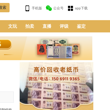
手机版
公众号
app下载
文玩
拍卖
直播
评级
鉴定
时朝代的