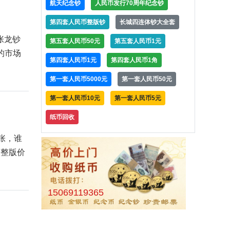
航天纪念钞
人民币发行70周年纪念钞
第四套人民币整版钞
长城四连体钞大全套
张龙钞
第五套人民币50元
第五套人民币1元
的市场
第四套人民币1元
第四套人民币1角
第一套人民币5000元
第一套人民币50元
第一套人民币10元
第一套人民币5元
纸币回收
张，谁
，整版价
15069119365