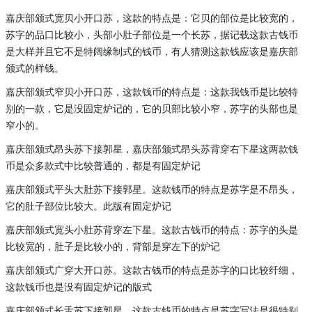
嘉庆部颁式宽贝小开口苏，这款的特点是：它贝的部位是比较宽的，
苏字的品口比较小，头部小肚子部位是一个长苏，据记载这款古钱币
是大样并且它不是特阔缘制式的钱币，有人猜测这款钱应该是嘉庆部
颁式的样钱。
嘉庆部颁式窄贝小开口苏，这款钱币的特点是：这款我钱币是比较特
别的一款，它是没固定炉记的，它的贝部比较小窄，苏字的头部也是
窄小的。
嘉庆部颁式昂头苏下接郭星，嘉庆部颁式昂头苏背穿右下星这两款钱
币是众多款式中比较普通的，都是有固定炉记
嘉庆部颁式平头大肚苏下接郭星。这款钱币的特点是苏字是不昂头，
它的肚子部位比较大。此版有固定炉记
嘉庆部颁式宽头小肚苏背穿左下星。这款古钱币的特点：苏字的头是
比较宽的，肚子是比较小的，背部是穿左下的炉记
嘉庆部颁式广穿大开口苏。这款古钱币的特点是苏字的口比较纤细，
这款钱币也是没有固定炉记的版式
嘉庆部颁式长舌苏下接郭星，这款古钱币的特点是苏字写法是很特别