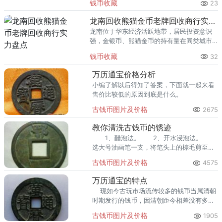
钱币收藏
23
熊猫金币的需求就明显升温，但鱼龙混杂的
回收渠道里，能精准识别版别溢
龙南回收熊猫金币老牌回收商行实力盘点
龙南位于华东经济活跃地带，居民投资意识
强，金银币、熊猫金币的持有量在同类城市
里位居前列。每逢金价高位，龙南藏友变现
钱币收藏
32
熊猫金币的需求就明显升温，但鱼龙混杂的
回收渠道里，能精准识别版别溢
万历通宝价格分析
小编了解以后得知了答案，下面就一起来看
售价比较低的原因到底是什么。
古钱币图片及价格
2675
教你清洗古钱币的锈迹
1、醋泡法。 2、开水浸泡法。
选大号油画笔一支，将笔头上的棕毛剪至离
根部仅有0.5-0.7厘米时，即可使用。
古钱币图片及价格
4575
4、加热法。
万历通宝的特点
现如今古玩市场流传较多的钱币当属清朝
时期发行的钱币，因清朝距今相差没有多
久，所以很多清朝古钱币保存完好。在清朝
古钱币图片及价格
1905
之前是明朝时期，可明朝时期发行的钱币