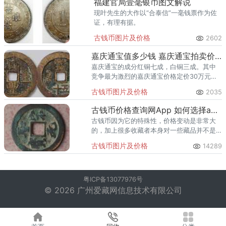
福建官局壹毫银币图文解说
现叶先生的大作以“合泰信”一毫钱票作为佐
证，有理有据。
古钱币图片及价格
2602
嘉庆通宝值多少钱 嘉庆通宝拍卖价格纪录
嘉庆通宝的成分红铜七成，白铜三成。其中
竞争最为激烈的嘉庆通宝价格定价30万元人
民币起拍，加价幅度5万元，在经过105次出
古钱币图片及价格
2035
价后，最后以175万元的价格成交！
古钱币价格查询网App 如何选择app查询价格
古钱币因为它的特殊性，价格变动是非常大
的，加上很多收藏者本身对一些藏品并不是
特别了解，所以，这时候他们会选择到古钱
古钱币图片及价格
14289
币价格查询网app上面去查询相关的信息，那
么，应该如何选择到合适的
粤ICP备13077976号
© 2026 广州爱藏网信息技术有限公司