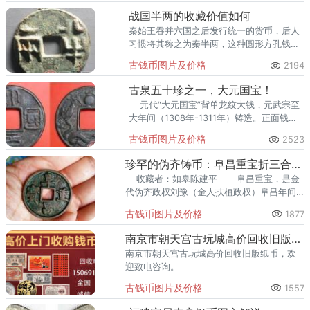
战国半两的收藏价值如何
秦始王吞并六国之后发行统一的货币，后人
习惯将其称之为秦半两，这种圆形方孔钱成
为了今后封建社会流通货币的固有形态。
古钱币图片及价格
2194
古泉五十珍之一，大元国宝！
元代“大元国宝”背单龙纹大钱，元武宗至
大年间（1308年-1311年）铸造。正面钱
文“大元国宝”为
古钱币图片及价格
2523
珍罕的伪齐铸币：阜昌重宝折三合背展赏
收藏者：如皋陈建平 阜昌重宝，是金
代伪齐政权刘豫（金人扶植政权）阜昌年间
铸造的钱币。旧谱
古钱币图片及价格
1877
南京市朝天宫古玩城高价回收旧版纸币钱币金银币纪念钞连体钞
南京市朝天宫古玩城高价回收旧版纸币，欢
迎致电咨询。
古钱币图片及价格
1557