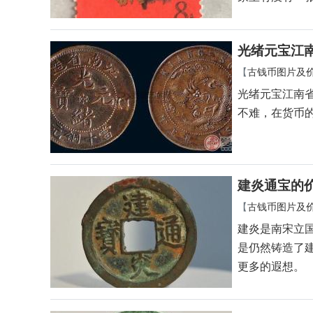
光绪元宝江
【
古钱币图片及
光绪元宝江南
不难，在货币
建炎通宝的
【
古钱币图片及
建炎是南宋立
是仍然铸造了
更多的遐想。