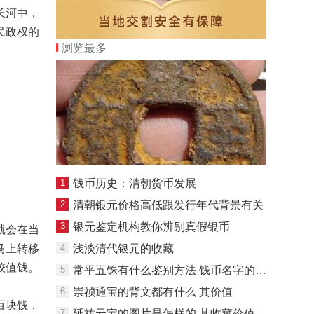
长河中，
民政权的
浏览最多
1
钱币历史：清朝货币发展
2
清朝银元价格高低跟发行年代背景有关
3
银元鉴定机构教你辨别真假银币
就会在当
马上转移
4
浅淡清代银元的收藏
较值钱。
5
常平五铢有什么鉴别方法 钱币名字的由来
6
崇祯通宝的背文都有什么 其价值
百块钱，
7
延祐元宝的图片是怎样的 其收藏价值如何的