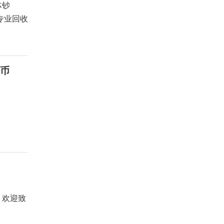
钞连体钞
专业回收
银币
，欢迎致