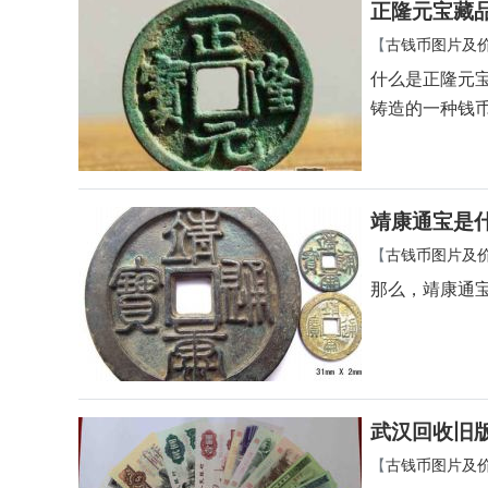
正隆元宝藏
【
古钱币图片及
什么是正隆元宝
铸造的一种钱
靖康通宝是
【
古钱币图片及
那么，靖康通
武汉回收旧
【
古钱币图片及