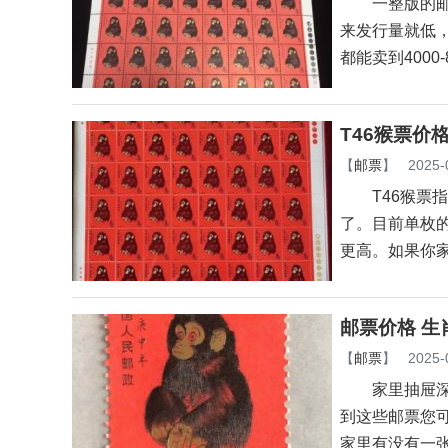
一整版的邮票
来发行量就低
都能卖到4000-
T46猴票价
【
邮票
】
2025-
T46猴票指
了。目前单枚的
更高。如果你
邮票价格 生
【
邮票
】
2025-
家里抽屉深处
到这些邮票您
家里有没有一