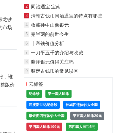
2
同治通宝 宝南
3
清朝古钱币同治通宝的特点有哪些
张龙钞
4
收藏孙中山像银元
的市场
5
秦半两的前世今生
6
十帝钱价值分析
7
一刀平五千的介绍与收藏
8
鹰洋银元值得关注吗
9
鉴定古钱币的常见误区
张，谁
云标签
，整版价
纪念钞
第一套人民币
迎接新世纪纪念钞
长城四连体钞大全套
康银阁四连体钞大全套
第五套人民币20元
第四套人民币100元
第四套人民币5元