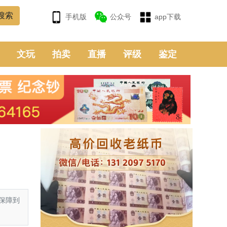
手机版
公众号
app下载
文玩
拍卖
直播
评级
鉴定
保障到