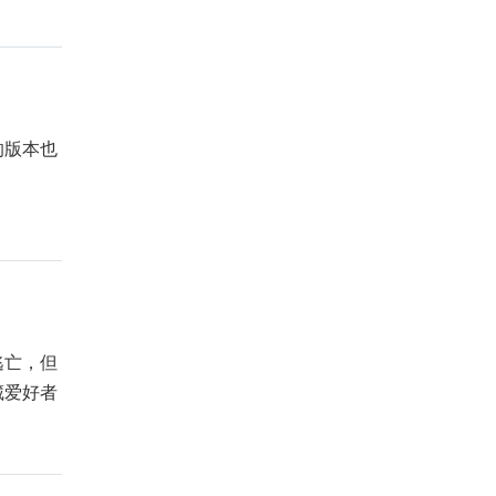
的版本也
逃亡，但
藏爱好者