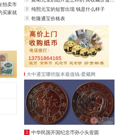
在拍卖市
8
纯熙元宝的短暂出现 钱是什么样子
的买家就
9
乾隆通宝价格表
13751864165
大中通宝哪些版本最值钱-爱藏网
1
中华民国开国纪念币孙小头壹圆