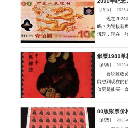
2000年纪
【
纸币
】
2025-
现在2024
吗？为迎接新世
沉浮，现在一
猴票1980
【
邮票
】
2025-
要说这收藏圈里
能想到现在的价
值更是能买一
80版猴票价
【
邮票
】
2025-