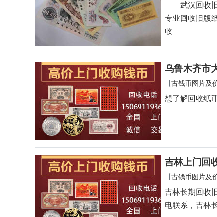
武汉回收旧版
专业回收旧版
收
乌鲁木齐市
【
古钱币图片及
想了解回收纸
吉林上门回
【
古钱币图片及
吉林长期回收
电联系，吉林