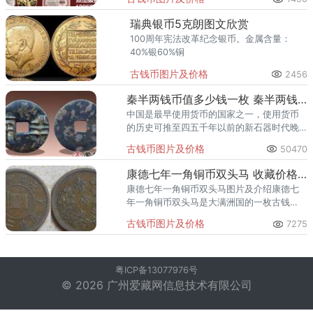
询。
瑞典银币5克朗图文欣赏
100周年宪法改革纪念银币。金属含量：
40%银60%铜
古钱币图片及价格
2456
秦半两钱币值多少钱一枚 秦半两钱币市场价值
中国是最早使用货币的国家之一，使用货币
的历史可推至四五千年以前的新石器时代晚
期。秦始皇时期的秦半两钱币也是如此，具
古钱币图片及价格
50470
有很高的收藏价值，如今的市场价格也是居
高不下。
康德七年一角铜币双头马 收藏价格高不高
康德七年一角铜币双头马图片及介绍康德七
年一角铜币双头马是大满洲国的一枚古钱
币，大满洲国那个时候的首都是新京。溥仪
古钱币图片及价格
7275
就当上了皇帝，年号就改为康德。
粤ICP备13077976号
© 2026 广州爱藏网信息技术有限公司