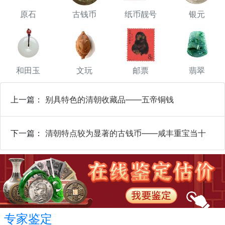
原石
古钱币
纸币靓号
银元
和田玉
文玩
邮票
翡翠
上一篇：
别具特色的清朝收藏品——五帝铜钱
下一篇：
清朝特点较为显著的古钱币——咸丰重宝当十
专家鉴定