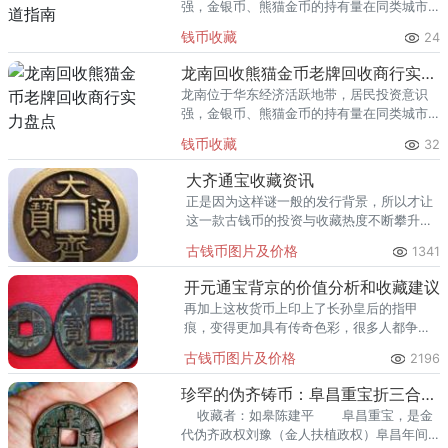
强，金银币、熊猫金币的持有量在同类城市
里位居前列。每逢金价高位，龙口藏友变现
钱币收藏
24
熊猫金币的需求就明显升温，但鱼龙混杂的
回收渠道里，能精准识别版别溢
龙南回收熊猫金币老牌回收商行实力盘点
龙南位于华东经济活跃地带，居民投资意识
强，金银币、熊猫金币的持有量在同类城市
里位居前列。每逢金价高位，龙南藏友变现
钱币收藏
32
熊猫金币的需求就明显升温，但鱼龙混杂的
回收渠道里，能精准识别版别溢
大齐通宝收藏资讯
正是因为这样谜一般的发行背景，所以才让
这一款古钱币的投资与收藏热度不断攀升，
下面就从专业角度出发，去跟大家分析一下
古钱币图片及价格
1341
大齐通宝这款古钱币的相关资讯。
开元通宝背京的价值分析和收藏建议
再加上这枚货币上印上了长孙皇后的指甲
痕，变得更加具有传奇色彩，很多人都争相
入手。
古钱币图片及价格
2196
珍罕的伪齐铸币：阜昌重宝折三合背展赏
收藏者：如皋陈建平 阜昌重宝，是金
代伪齐政权刘豫（金人扶植政权）阜昌年间