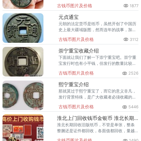
铸造的钱币。旧谱
古钱币图片及价格
1877
元贞通宝
元朝的法定货币是纸币，虽然开创了中国历
史上最大疆域版图，然而连年的战事，加上
朝廷日益腐败，消耗了大量的经费，在贵金
古钱币图片及价格
3112
属稀缺，民间流通的往朝铸币以及铜器必须
上缴朝廷。
崇宁重宝收藏介绍
下面就让我们了解一下崇宁重宝吧。崇宁重
宝发行时也有小平钱，但发行的数量比较
小，到了现在小平钱的价格特别高，不太适
古钱币图片及价格
2526
合普通收藏者拥有。
熙宁重宝介绍
那就莫过于熙宁重宝了，而它的意义非凡，
发行背景特殊，是广大收藏者必须收藏的珍
宝之一。其实，熙宁重宝是古钱币，这种古
古钱币图片及价格
5446
钱币是北宋时期发行用来花的，使用率比较
高。
淮北上门回收钱币金银币 淮北长期回收第一二三四套人民币
淮北长期回收旧版纸币，不管是单张，整条
整捆还是证件都回收，各面值都回收，量越
多越好，淮北高价回收钱币，欢迎致电咨
古钱币图片及价格
1490