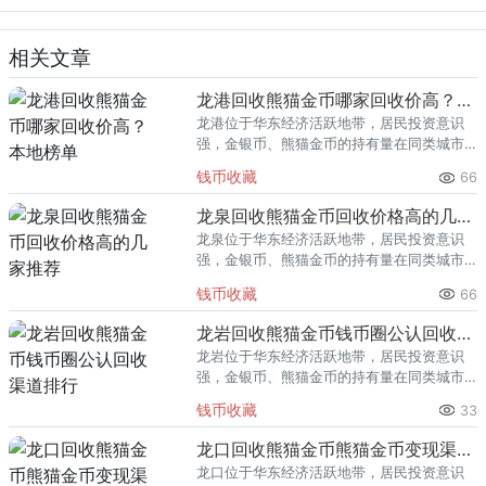
相关文章
龙港回收熊猫金币哪家回收价高？本地榜单
龙港位于华东经济活跃地带，居民投资意识
强，金银币、熊猫金币的持有量在同类城市
里位居前列。每逢金价高位，龙港藏友变现
钱币收藏
66
熊猫金币的需求就明显升温，但鱼龙混杂的
回收渠道里，能精准识别版别溢
龙泉回收熊猫金币回收价格高的几家推荐
龙泉位于华东经济活跃地带，居民投资意识
强，金银币、熊猫金币的持有量在同类城市
里位居前列。每逢金价高位，龙泉藏友变现
钱币收藏
66
熊猫金币的需求就明显升温，但鱼龙混杂的
回收渠道里，能精准识别版别溢
龙岩回收熊猫金币钱币圈公认回收渠道排行
龙岩位于华东经济活跃地带，居民投资意识
强，金银币、熊猫金币的持有量在同类城市
里位居前列。每逢金价高位，龙岩藏友变现
钱币收藏
33
熊猫金币的需求就明显升温，但鱼龙混杂的
回收渠道里，能精准识别版别溢
龙口回收熊猫金币熊猫金币变现渠道指南
龙口位于华东经济活跃地带，居民投资意识