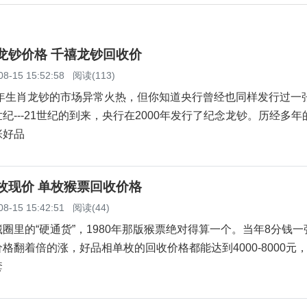
念龙钞价格 千禧龙钞回收价
08-15 15:52:58
阅读(113)
年生肖龙钞的市场异常火热，但你知道央行曾经也同样发行过一
纪---21世纪的到来，央行在2000年发行了纪念龙钞。历经多年
张好品
单枚现价 单枚猴票回收价格
08-15 15:42:51
阅读(44)
的“硬通货”，1980年那版猴票绝对得算一个。当年8分钱一
格翻着倍的涨，好品相单枚的回收价格都能达到4000-8000元
套