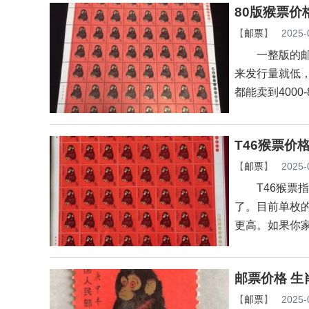
80版猴票价
【
邮票
】
2025-
一整版的邮票
来发行量就低
都能卖到4000-
T46猴票价
【
邮票
】
2025-
T46猴票指
了。目前单枚的
更高。如果你
邮票价格 生
【
邮票
】
2025-