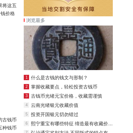
果将这五
帝钱价格
浏览最多
1
什么是古钱的钱文与形制？
2
掌握收藏要点，轻松投资古钱币
3
古钱币光绪元宝价格，收藏需谨慎
4
云南光绪银元收藏价值
5
投资开国银元切勿错过
的古钱币
6
熙宁重宝有哪些特征 缔造最有收藏价值的资讯
五种钱币
7
弘治通宝鉴别方法 不同版式的特点有什么不同