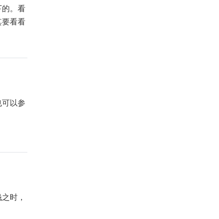
下的。看
其要看看
也可以参
钱之时，