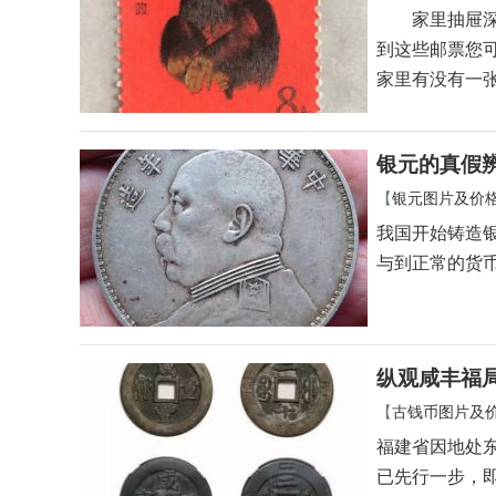
家里抽屉深处
到这些邮票您
家里有没有一
银元的真假
【
银元图片及价
我国开始铸造
与到正常的货
纵观咸丰福
【
古钱币图片及
福建省因地处
已先行一步，