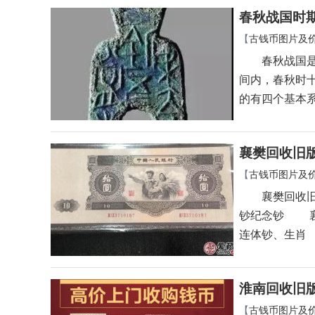
春秋战国时
【
古钱币图片及
春秋战国是从
间内，春秋时
的有四个基本
襄樊回收旧
【
古钱币图片及
襄樊回收旧版
钞纪念钞 襄
连体钞、生肖
淮南回收旧
【
古钱币图片及