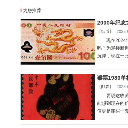
为您推荐
2000年纪
【
纸币
】
2025-
现在2024
吗？为迎接新世
沉浮，现在一
猴票1980
【
邮票
】
2025-
要说这收藏圈里
能想到现在的价
值更是能买一