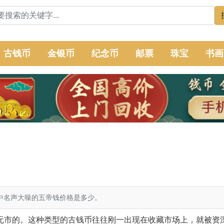
古钱币
金银币
纪念币
邮票
珠宝
书画
中名声大噪的五帝钱价格是多少。
无市的。这种类型的古钱币往往刚一出现在收藏市场上，就被资