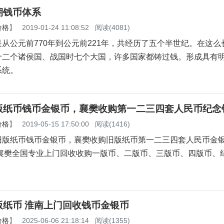
期钱币体系
价格
】
2019-01-24 11:08:52
阅读(4081)
公元前770年到公元前221年，共经历了五个半世纪。在这么
十二个诸侯国、战国时七个大国，许多国家都铸过钱。形成具有
系统。
版纸币钱币金银币，襄樊收购第一二三四套人民币纪念
价格
】
2019-05-15 17:50:00
阅读(1416)
纸币钱币金银币，襄樊收购旧版纸币第一二三四套人民币金
樊全国专业上门回收收购一版币、二版币、三版币、四版币、
版纸币 淮南上门回收钱币金银币
价格
】
2025-06-06 21:18:14
阅读(1355)