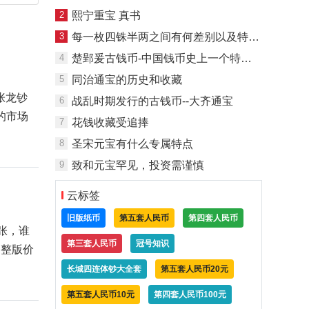
2
熙宁重宝 真书
3
每一枚四铢半两之间有何差别以及特点是什么
4
楚郢爰古钱币-中国钱币史上一个特殊的存在
5
同治通宝的历史和收藏
张龙钞
6
战乱时期发行的古钱币--大齐通宝
的市场
7
花钱收藏受追捧
8
圣宋元宝有什么专属特点
9
致和元宝罕见，投资需谨慎
云标签
旧版纸币
第五套人民币
第四套人民币
张，谁
第三套人民币
冠号知识
，整版价
长城四连体钞大全套
第五套人民币20元
第五套人民币10元
第四套人民币100元