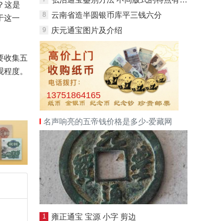
？这是
8
云南省造半圆银币库平三钱六分
于这一
9
庆元通宝图片及介绍
要收集五
观程度。
13751864165
名声响亮的五帝钱价格是多少-爱藏网
1
雍正通宝 宝源 小字 剪边