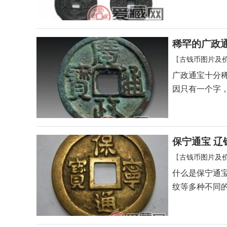
稀罕的广政
【
古钱币图片及
广政通宝十分
因只有一个字
保宁通宝 辽
【
古钱币图片及
什么是保宁通
纹等多种不同