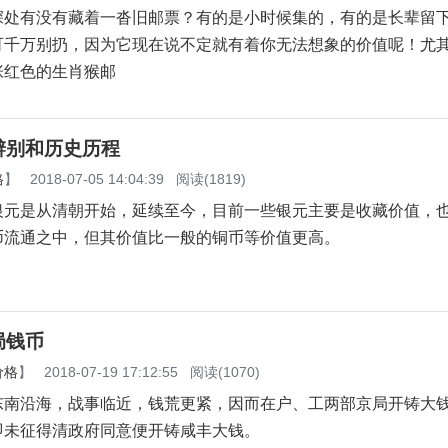
有没有藏着一沓旧邮票？有的是小时候集的，有的是长辈留
可千万别扔，因为它现在说不定就有着你无法想象的价值呢！尤
张红色的生肖猴邮
辨别和历史历程
格
】
2018-07-05 14:04:39
阅读(1819)
银元是从清朝开始，延续至今，目前一些银元主要是收藏价值，
币流通之中，但其价值比一般的铜币等价值更高。
局钱币
价格
】
2018-07-19 17:12:55
阅读(1070)
东南沿海，战事临近，钱荒更紧，因而在户、工两部京局开铸大
即未征得清政府同意便开铸咸丰大钱。