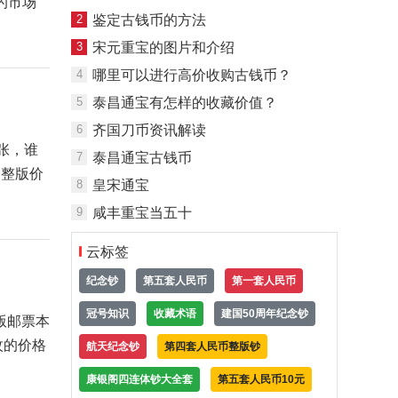
的市场
2
鉴定古钱币的方法
3
宋元重宝的图片和介绍
4
哪里可以进行高价收购古钱币？
5
泰昌通宝有怎样的收藏价值？
6
齐国刀币资讯解读
张，谁
7
泰昌通宝古钱币
，整版价
8
皇宋通宝
9
咸丰重宝当五十
云标签
纪念钞
第五套人民币
第一套人民币
冠号知识
收藏术语
建国50周年纪念钞
版邮票本
枚的价格
航天纪念钞
第四套人民币整版钞
康银阁四连体钞大全套
第五套人民币10元