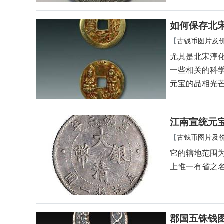
如何保存北
【
古钱币图片及
尤其是北宋淳
一些相关的科
元宝的品相光
江南宣统元
【
古钱币图片及
它的辖地范围
上惟一有省之
郡国五铢钱