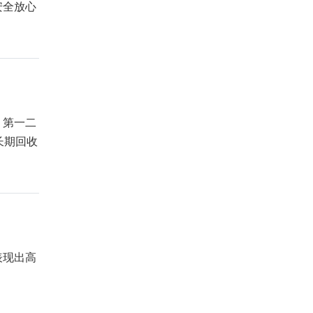
安全放心
，第一二
长期回收
表现出高