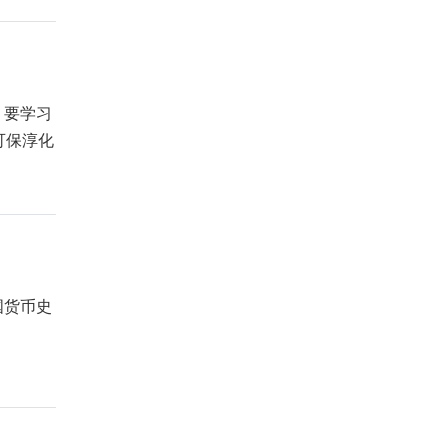
，要学习
可保淳化
国货币史