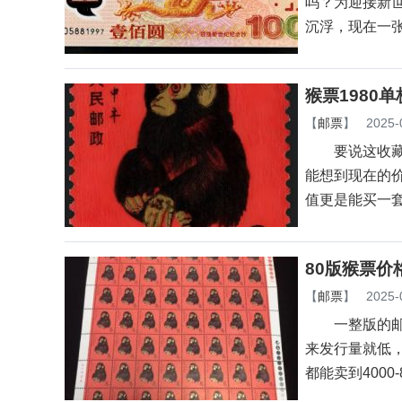
吗？为迎接新世
沉浮，现在一
猴票1980
【
邮票
】
2025-
要说这收藏圈里
能想到现在的价
值更是能买一
80版猴票价
【
邮票
】
2025-
一整版的邮票
来发行量就低
都能卖到4000-