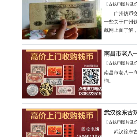
【
古钱币图片及
广州钱币交易
一些关于广州
藏网上面了解
南昌市老八
【
古钱币图片及
南昌市老八一
询。
武汉徐东古
【
古钱币图片及
武汉徐东古玩