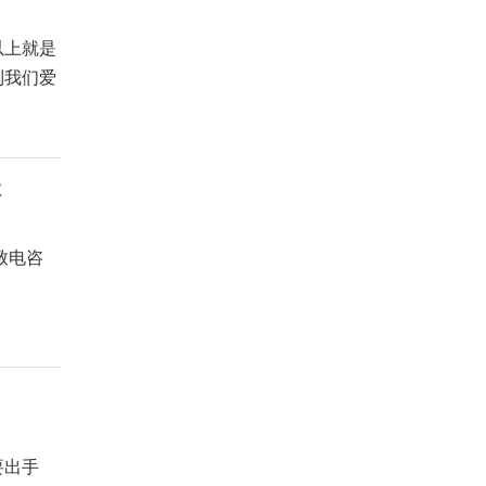
上就是
到我们爱
体
致电咨
要出手