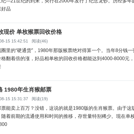
纪---21世纪的到来，央行在2000年发行了纪念龙钞。历经多年
张好品
单枚现价 单枚猴票回收价格
08-15 15:42:51
阅读(46)
的“硬通货”，1980年那版猴票绝对得算一个。当年8分钱一
格翻着倍的涨，好品相单枚的回收价格都能达到4000-8000元
套
格 1980年生肖猴邮票
08-15 15:31:37
阅读(19)
能卖上百万？没错，这说的就是1980版的生肖猴票。由于这
，随着前期的流通使用和时间的推移，存世量特别稀少。现在单
800