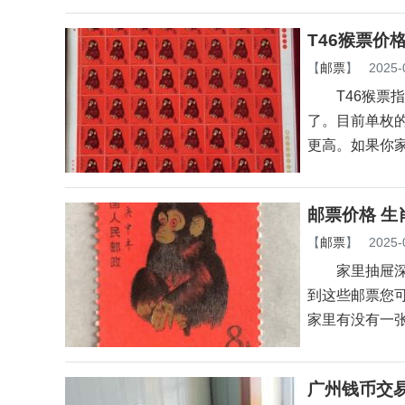
T46猴票价
【
邮票
】
2025-
T46猴票指
了。目前单枚的
更高。如果你
邮票价格 生
【
邮票
】
2025-
家里抽屉深处
到这些邮票您
家里有没有一
广州钱币交