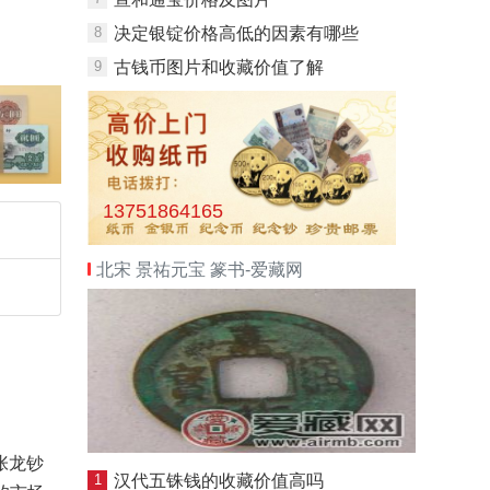
8
决定银锭价格高低的因素有哪些
9
古钱币图片和收藏价值了解
13751864165
北宋 景祐元宝 篆书-爱藏网
张龙钞
1
汉代五铢钱的收藏价值高吗