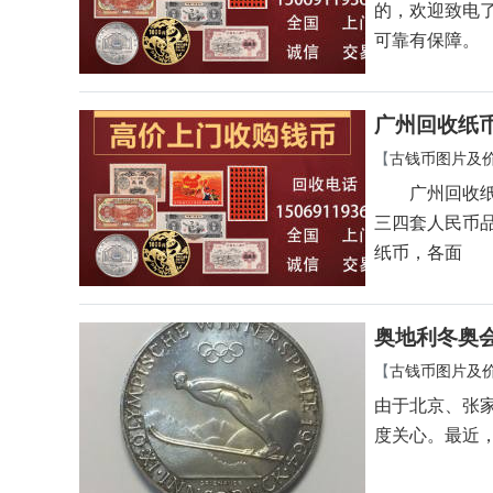
的，欢迎致电
可靠有保障。
广州回收纸
【
古钱币图片及
广州回收纸币
三四套人民币
纸币，各面
奥地利冬奥会
【
古钱币图片及
由于北京、张
度关心。最近