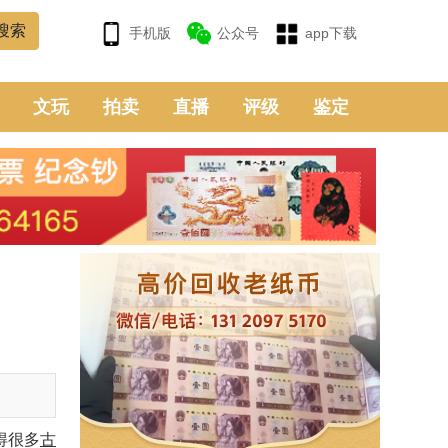
手机版
公众号
app下载
文玩
拍卖
直播
评级
鉴定
得很多
古