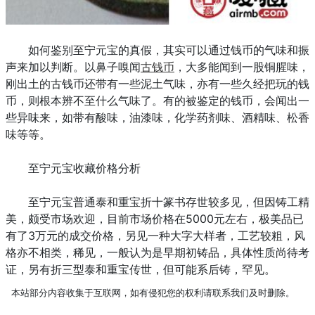
如何鉴别至宁元宝的真假，其实可以通过钱币的气味和振
声来加以判断。以鼻子嗅闻
古钱币
，大多能闻到一股铜腥味，
刚出土的古钱币还带有一些泥土气味，亦有一些久经把玩的钱
币，则根本辨不至什么气味了。有的被鉴定的钱币，会闻出一
些异味来，如带有酸味，油漆味，化学药剂味、酒精味、松香
味等等。
至宁元宝收藏价格分析
至宁元宝普通泰和重宝折十篆书存世较多见，但因铸工精
美，颇受市场欢迎，目前市场价格在5000元左右，极美品已
有了3万元的成交价格，另见一种大字大样者，工艺较粗，风
格亦不相类，稀见，一般认为是早期初铸品，具体性质尚待考
证，另有折三型泰和重宝传世，但可能系后铸，罕见。
本站部分内容收集于互联网，如有侵犯您的权利请联系我们及时删除。