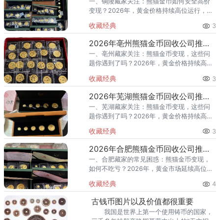
一、铜陵藏家关注：熊猫金币如何安全高价
变现？2026年，黄金价格持续高位运行，熊
猫金币作为国家法定货币，兼具投资与收藏
收藏经典
3
价值，深受市场青睐。最新回收行情显示，
30克熊猫金币回收价约2
2026年亳州熊猫金币回收公司推荐 亳州本地哪里回收更靠谱？
一、亳州藏家关注：熊猫金币变现，这些问
题你遇到了吗？2026年，黄金价格持续高位
运行，熊猫金币作为国家法定货币，兼具投
收藏经典
3
资和收藏价值，深受市场青睐。最新回收行
情显示，30克熊猫金币回
2026年芜湖熊猫金币回收公司推荐 芜湖本地哪里回收更靠谱？
一、芜湖藏家关注：熊猫金币变现，这些问
题你遇到了吗？2026年，黄金价格持续高位
运行，熊猫金币作为国家法定货币，兼具投
收藏经典
3
资和收藏价值，深受市场青睐。最新回收行
情显示，30克熊猫金币回
2026年合肥熊猫金币回收公司推荐 合肥哪里回收价格高？
一、合肥藏家的常见困惑：熊猫金币变现，
如何不吃亏？2026年，黄金市场延续高位震
荡格局。熊猫金币作为国家法定货币，兼具
收藏经典
4
投资保值与艺术收藏双重属性，一直是贵金
属市场的热门品种。202
古钱币图片以及价值都很重要
我国是世界上第一个使用铸币的国家，