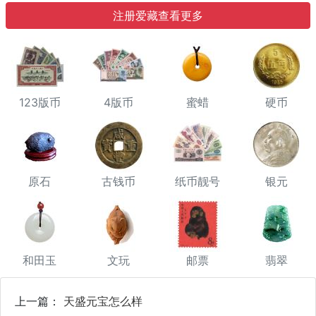
注册爱藏查看更多
123版币
4版币
蜜蜡
硬币
原石
古钱币
纸币靓号
银元
和田玉
文玩
邮票
翡翠
上一篇：
天盛元宝怎么样