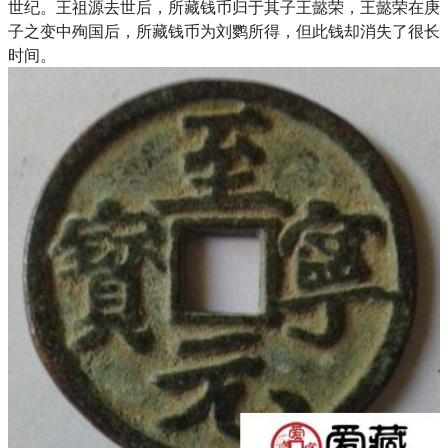
世纪。王祖源去世后，所藏钱币归于其子王懿荣，王懿荣在庚
子之变中殉国后，所藏钱币为刘鹦所得，但此钱却消失了很长
时间。