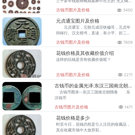
三千多年钱殷商晚期墓葬中出土的“无文铜
贝”是最早的金属货币。
古钱币图片及价格
3450
元贞通宝图片及价格
元贞通宝，元朝元成宗铁穆耳，元贞年
间铸行。汉文楷书，直读，有小平、折二两
等，蒙文钱为折三型。制作清陋，文字不
古钱币图片及价格
7609
清。 元贞通宝楷书小平光背 3000元 成
宗元贞年间铸。
花钱价格及其收藏价值介绍
这样的玩钱是否有收藏价值呢？
古钱币图片及价格
2271
古钱币的金属光泽:东汉三国南北朝隋卷
古钱币图录--东汉三国南北朝隋卷 东
汉钱币
古钱币图片及价格
1471
花钱价格是多少
时至今日，花钱仍然是引人注目的收藏品，
其在收藏市场中大放异彩。