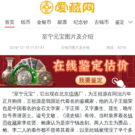
首页
纸币
金银币
邮票
纪念钞
古钱币
鉴定
至宁元宝图片及介绍
2016-12-19 11:47:41
古钱币图片及价格
阅读：5019
“至宁元宝”，它出现在北京
琉璃
厂，为王祖源在同治六年
正月购得，王祖源是我国近代着名的鉴藏家，他的儿子王懿荣
也是中国着名的金石文学家，字正孺，又字廉生、莲生，晚年
自号养潜居士。谥号文敏，《清史稿》有传。当时泉界着名
钱
币收藏
家李佐贤、鲍康认为是崇宁钱改刻。两人力主为赝品，
鲍、李二人的着作都不曾将其着录，以至此钱被埋没了半个多