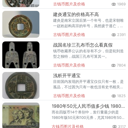
古钱币图片及价格
1969
建炎通宝的价格高不高
建炎是南宋立国后第一个年号，也是宋朝唯
一赵姓赵构高宗的年号，虽然疲于逃亡，但
是仍然铸造了建炎通宝、建炎重宝和建炎元
古钱币图片及价格
2391
宝三种不同的钱币，留给了后世收藏爱好者
更多的遐想。
战国名珍三孔布币怎么看真假
钱币收藏界公认的名珍有不少，但是轮到造
型之独特，战国三孔布可算其一。
古钱币图片及价格
7804
浅析开平通宝
目前国内发现的开平通宝仅仅只有一枚，是
孤品，不过因为只有一枚也没有史书相关记
载，所以到底它是真的还是假的也很难辨
古钱币图片及价格
1825
别。上面就是个人关于开平通宝这一款古钱
币的相关资讯解释了。
1980年50元人民币值多少钱 1980年50元人民币价格
而在四版币14个券别中，发行量最少的是
1980年版50元和100元券，尤其1980年50元
人民币更成这套人民币中的佼佼者。所以
古钱币图片及价格
3117