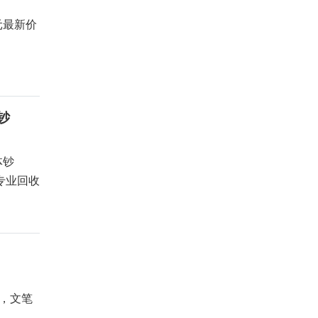
元最新价
钞
钞连体钞
专业回收
，文笔