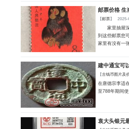
邮票价格 生
【
邮票
】
2025-
家里抽屉深处
到这些邮票您
家里有没有一
建中通宝可
【
古钱币图片及
在唐德宗李适
至788年期
袁大头银元