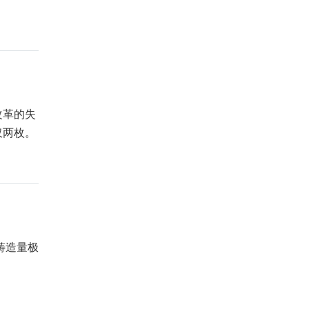
改革的失
仅两枚。
铸造量极