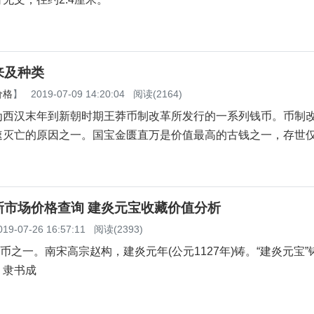
来及种类
价格
】
2019-07-09 14:20:04
阅读(2164)
汉末年到新朝时期王莽币制改革所发行的一系列钱币。币制
速灭亡的原因之一。国宝金匮直万是价值最高的古钱之一，存世
新市场价格查询 建炎元宝收藏价值分析
019-07-26 16:57:11
阅读(2393)
一。南宋高宗赵构，建炎元年(公元1127年)铸。“建炎元宝”
，隶书成