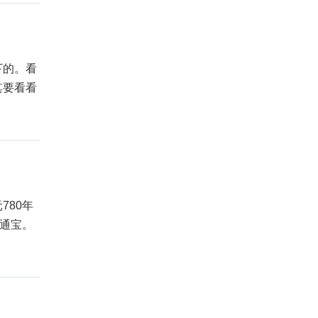
下的。看
其要看看
780年
中通宝。