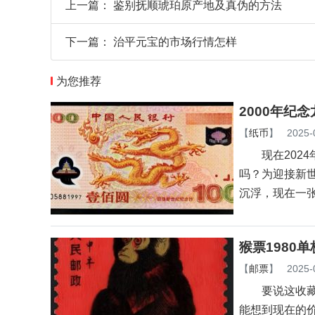
上一篇：
鉴别抚顺琥珀原产地及真伪的方法
下一篇：
治平元宝的市场行情怎样
为您推荐
2000年纪
【
纸币
】
2025-
现在2024
吗？为迎接新世
沉浮，现在一
猴票1980
【
邮票
】
2025-
要说这收藏圈里
能想到现在的价