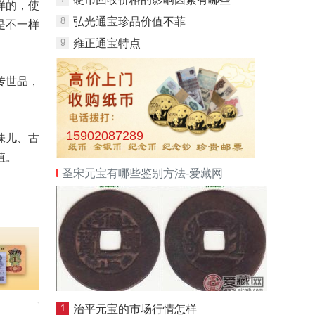
样的，使
8
弘光通宝珍品价值不菲
是不一样
9
雍正通宝特点
传世品，
15902087289
味儿、古
值。
圣宋元宝有哪些鉴别方法-爱藏网
1
治平元宝的市场行情怎样