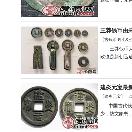
王莽钱币由
【
古钱币图片及
王莽钱币为西
败也是新朝迅
建炎元宝最
【
建炎元宝
】
2
中国古代钱币之
少，钱文篆书