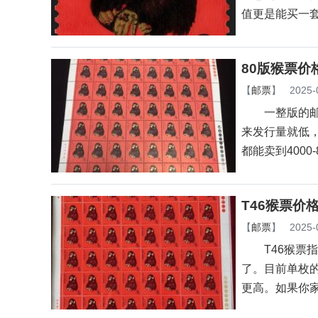
值更是能买一
80版猴票价
【
邮票
】
2025-
一整版的邮票
来发行量就低
都能卖到4000-
T46猴票价
【
邮票
】
2025-
T46猴票指
了。目前单枚的
更高。如果你