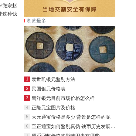
宋微宗赵
使这种钱
浏览最多
1
袁世凯银元鉴别方法
2
民国银元价格表
3
鹰洋银元目前市场价格怎么样
4
正隆元宝图片及价格
5
大元通宝价格是多少 背景是怎样的呢
6
至正通宝如何鉴别真伪 钱币历史发展状况
7
硬币回收价格的影响因素有哪些