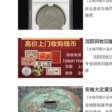
【
古钱币图片及
在众多的古钱
格吧。
沈阳回收旧
【
古钱币图片及
沈阳回收旧版
专业回收旧版
收
安南大定通
【
古钱币图片及
安南陈朝废帝
粗壮笨拙，光背