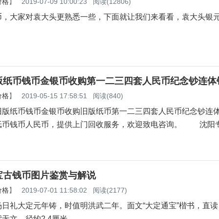
价格
】
2019-07-09 10:00:23
阅读(12806)
币，大家对袁大头更熟悉一些，下面就让我们来看看，袁大头银
版纸币钱币金银币收购第一二三四套人民币纪念钞连体
价格
】
2019-05-15 17:58:51
阅读(840)
纸币钱币金银币收购旧版纸币第一二三四套人民币纪念
纸币钱币人民币，提供上门回收服务，欢迎致电咨询。 沈阳
宝古钱币图片鉴赏与解说
价格
】
2019-07-01 11:58:02
阅读(2177)
杨日礼大定元年铸，时值明洪武二年。面文“大定通宝”楷书，直读
无文，径约2.4厘米。