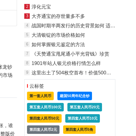
2
淳化元宝
3
大齐通宝的存世量多不多
4
战国时期半两发行的历史背景如何 适合投资与收藏吗
5
大清银锭的市场价格如何
6
如何掌握银元鉴定的方法
7
《天赞通宝甩尾通小平光背钱》珍赏
8
1901年站人银元价格行情怎么样
张龙钞
9
这里出土了504枚空首布！价值500多万！
的市场
云标签
第一套人民币
建国50周年纪念钞
第五套人民币100元
第五套人民币20元
第四套人民币50元
第四套人民币10元
张，谁
第四套人民币2元
第四套人民币5角
，整版价