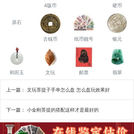
4版币
硬币
原石
古钱币
纸币靓号
银元
和田玉
文玩
邮票
翡翠
上一篇：
文玩菩提子手串怎么盘 怎么盘玩效果好
下一篇：
小金刚菩提的搭配这样才是最好的