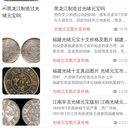
元宝采用的则是汞镀金工艺量稀缺度是非常
稀少，其工艺亦可以称为鎏金。
黑龙江制造过光绪元宝吗
然而受义和团运动的影响，俄军在该年7月挥
兵入侵东北，四处劫掠并占地多处，黑龙江
省自行设局造币一事终未遂成功。
光绪元宝图片及价格
1576
福建光绪元宝十文价格及图片 福建光绪元宝近期成交价格
后拟委派福建籍浙江候补知县孙葆办理，由
善后局、盐道筹款续铸。后因局库支绌，无
款拨给而作罢。
光绪元宝图片及价格
3258
福建光绪十文真品图片 光绪元宝市场价
同时，大清铜币的价值也在同步上升。
福建官局是我国钱币本位钱银准则的最精巧
的代表，为了体现满清皇权准则在钱银领域
光绪元宝图片及价格
2338
的权威，其规划制造者不计成本地进行了精
巧绝伦的规划。
江南辛丑光绪元宝版别 江南光绪元宝最新拍卖市场价格
1898年5月因铸钱亏损严重，西厂停铸。
1901年7月江苏布政使陆元鼎参照福建省铸造
铜元章程，利用西厂闲置机器开铸“光绪元宝·
光绪元宝图片及价格
2231
江苏省造”当十铜元在苏州发行使用。