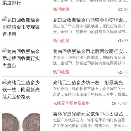
强，金银币、熊猫金币的持有量在同类城市
里位居前列。每逢金价高位，龙岩藏友变现
钱币收藏
39
熊猫金币的需求就明显升温，但鱼龙混杂的
回收渠道里，能精准识别版别溢
龙口回收熊猫金币熊猫金币变现渠道指南
龙口位于华东经济活跃地带，居民投资意识
强，金银币、熊猫金币的持有量在同类城市
里位居前列。每逢金价高位，龙口藏友变现
钱币收藏
35
熊猫金币的需求就明显升温，但鱼龙混杂的
回收渠道里，能精准识别版别溢
龙南回收熊猫金币老牌回收商行实力盘点
龙南位于华东经济活跃地带，居民投资意识
强，金银币、熊猫金币的持有量在同类城市
里位居前列。每逢金价高位，龙南藏友变现
钱币收藏
39
熊猫金币的需求就明显升温，但鱼龙混杂的
回收渠道里，能精准识别版别溢
光绪元宝值多少钱一枚，附最新光绪元宝价格表
在如今的古钱币收藏市场上，众所周知的一
点是，光绪元宝市场价格持续上升中，收藏
投资队伍在不断壮大。高价的光绪元宝在拍
光绪元宝图片及价格
75494
卖会上发展惊人，普通的收藏爱好者想要收
藏这枚纪念币是有路可循的。
吉林省造光绪元宝贰角中心太极乙巳图文赏析
包括广东钱局在内，许多造币机均订购自著
名的英国伦敦伯明翰造币有限公司。英国大