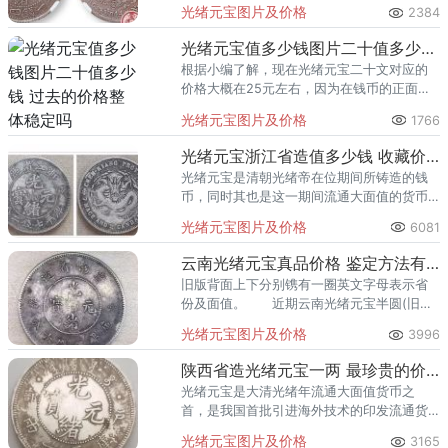
工业的介入，使银币也沾染上西方色彩。
光绪元宝图片及价格
2384
光绪元宝值多少钱图片二十值多少钱 过去的价格整体稳定吗
根据小编了解，现在光绪元宝二十文对应的
价格大概在25元左右，因为在钱币的正面位
置有一些花纹被融入，所以这一款钱币也被
光绪元宝图片及价格
1766
称为中花光绪元宝二十文。
光绪元宝浙江省造值多少钱 收藏价值如何
光绪元宝是清朝光绪帝在位期间所铸造的钱
币，同时其也是这一期间流通大面值的货币
之首。
光绪元宝图片及价格
6081
云南光绪元宝真品价格 鉴定方法有哪些
旧版背面上下分别镌有一圈英文字母表示省
份及面值。 近期云南光绪元宝半圆(旧版)
的裸币成交均价为1280元。因市面上光绪元
光绪元宝图片及价格
3996
宝价格统一，基本稳定，不存在价格大打折
扣的情况。
陕西省造光绪元宝一两 最珍贵的价值值多少钱
光绪元宝是大清光绪年流通大面值货币之
首，是我国首批引进海外技术的印发流通货
币，对于现今也蕴藏了一定历史意义。光绪
光绪元宝图片及价格
3165