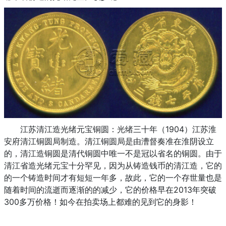
江苏清江造光绪元宝铜圆：光绪三十年（1904）江苏淮
安府清江铜圆局制造。清江铜圆局是由漕督奏准在淮阴设立
的，清江造铜圆是清代铜圆中唯一不是冠以省名的铜圆。由于
清江省造光绪元宝十分罕见，因为从铸造钱币的清江造，它的
的一个铸造时间才有短短一年多，故此，它的一个存世量也是
随着时间的流逝而逐渐的的减少，它的价格早在2013年突破
300多万价格！如今在拍卖场上都难的见到它的身影！