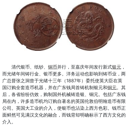
清代银币、纸钞、
铜币
并行，至嘉庆年间发行新式
银元
，
而光绪年间铸行金、银币更多。洋务运动也影响到铸币业，两
广总督张之洞曾于光绪十三年（1887年）委托使英大臣在英
国订购全套造币机器，并在广东钱局首铸机制银元和
铜元
。其
后，各省纷纷仿效，购制国外机械铸造银、铜元。包括广东钱
局在内，许多造币机均订购自著名的英国伦敦伯明翰造币有限
公司。英国大工业的介入，使银币也沾染上西方色彩。钱币正
面鲜然可见满汉文化的融合，而钱背却明确标示了西方文化的
介入。