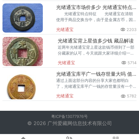
格，今天，我们就
光绪通宝市场价多少 光绪通宝特点特征
光绪通宝特点特征 光绪通宝在清朝
使用于商品交换当中，由于是金属古币，因
此它们在日常的流通中比较方便。据了解，
光绪通宝
2203
光绪通宝铜钱上的字其实大多数是楷书，当
然也有极少部分的字体的篆书。
光绪通宝背上星值多少钱 藏品解读
近两年光绪通宝背上星这款钱币得到了一部
分藏家的认可，今天就跟大家详细介绍一下
这款藏品的专业资讯以及它的销售价格情
光绪通宝
5714
况，希望让一些新手藏家对这方面有更好的
把握。
光绪通宝库平广一钱存世量大吗 值得购入吗
通过上面这部分内容的分享大家也都明白
了，光绪通宝库平广一钱的存世量没有一个
具体值，会受到版本的影响而有所差异。
光绪通宝
5782
粤ICP备13077976号
© 2026 广州爱藏网信息技术有限公司