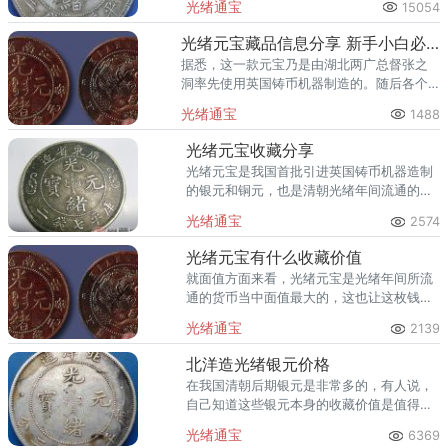
光绪通宝
15054
绪银元成色也不错，从喀什地区普遍使用。
光绪元宝藏品信息分享 新手小白必懂
据悉，这一款元宝乃是由湖北两广总督张之
洞率先使用英国铸币机器制造的。随后各个
省份纷纷效仿，前后全国范围内一共有19个
光绪通宝
1488
省局铸造。
光绪元宝收藏分享
光绪元宝是我国首批引进英国铸币机器造制
的银元和铜元，也是清朝光绪年间流通的货
币之一。这一版式在历史上的意义是非常重
光绪通宝
2574
大的，到目前为止我们所使用的钱币都是方
孔圆钱。
光绪元宝有什么收藏价值
就面值方面来看，光绪元宝是光绪年间所流
通的货币当中面值最大的，这也让这枚钱币
变得比其他的钱币更特殊一些。
光绪通宝
2139
北洋造光绪银元价格
在我国清朝后期银元是非常多的，有人说，
自己知道这些银元本身的收藏价值是值得肯
定的，但是，却不知道这些银元的具体价
光绪通宝
6369
格，所以，想要了解这个时期的一些银元价