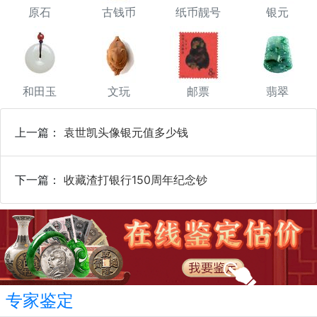
原石
古钱币
纸币靓号
银元
和田玉
文玩
邮票
翡翠
上一篇：
袁世凯头像银元值多少钱
下一篇：
收藏渣打银行150周年纪念钞
专家鉴定