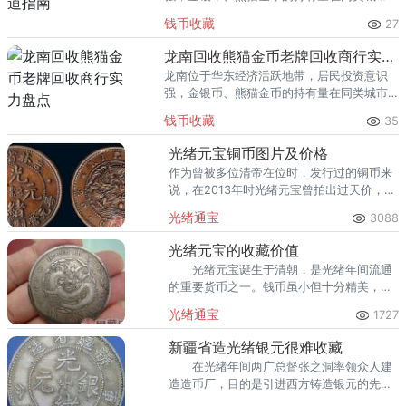
里位居前列。每逢金价高位，龙口藏友变现
钱币收藏
27
熊猫金币的需求就明显升温，但鱼龙混杂的
回收渠道里，能精准识别版别溢
龙南回收熊猫金币老牌回收商行实力盘点
龙南位于华东经济活跃地带，居民投资意识
强，金银币、熊猫金币的持有量在同类城市
里位居前列。每逢金价高位，龙南藏友变现
钱币收藏
35
熊猫金币的需求就明显升温，但鱼龙混杂的
回收渠道里，能精准识别版别溢
光绪元宝铜币图片及价格
作为曾被多位清帝在位时，发行过的铜币来
说，在2013年时光绪元宝曾拍出过天价，可
以看出收藏市场对古钱币是有着非常高的追
光绪通宝
3088
求。下面让我们来一起分析一下光绪元宝铜
币图片及价格吧。
光绪元宝的收藏价值
光绪元宝诞生于清朝，是光绪年间流通
的重要货币之一。钱币虽小但十分精美，满
含着古代人民的智慧与创新。如能藏得一
光绪通宝
1727
枚，价值甚大。
新疆省造光绪银元很难收藏
在光绪年间两广总督张之洞率领众人建
造造币厂，目的是引进西方铸造银元的先进
技术，建造属于自己的银元。而新疆省造光