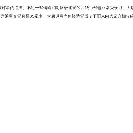
爱好者的追捧。不过一些铸造相对比较粗糙的古钱币却也非常受欢迎，大
大康通宝光背直径
35
毫米，大康通宝有何铸造背景？下面来向大家详细介