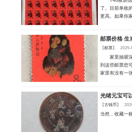
T46猴票指
了。目前单枚的
更高。如果你
邮票价格 生
【
邮票
】
2025-
家里抽屉深处
到这些邮票您
家里有没有一
光绪元宝可
【
古钱币
】
202
当然，收藏一