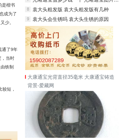
的是楷书
8
袁大头粗发版 袁大头粗发版有几种
也成为了
9
袁大头会生锈吗 袁大头生锈的原因
之又少。
流通了
9
年
度，当时
15902087289
是由铁制
大康通宝光背直径35毫米 大康通宝铸造
背景-爱藏网
比较短，