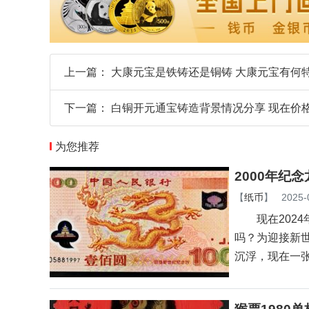
上一篇：
大康元宝是铁铸还是铜铸 大康元宝有何
下一篇：
白铜开元通宝铸造背景情况分享 现在价
为您推荐
2000年纪
【
纸币
】
2025-
现在2024
吗？为迎接新世
沉浮，现在一