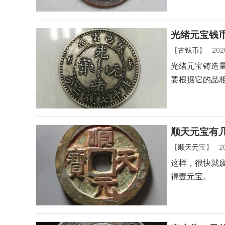
光绪元宝钱
【
古钱币
】
202
光绪元宝铸造
要根据它的品
顺天元宝有
【
顺天元宝
】
2
这样，很快就废
得壹元宝。