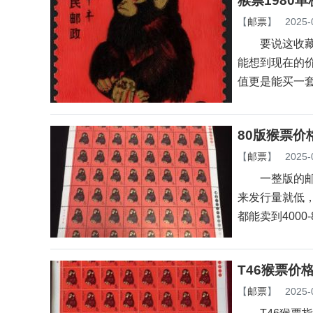
猴票1980
【
邮票
】
2025-
要说这收藏圈里
能想到现在的价
值更是能买一
80版猴票价
【
邮票
】
2025-
一整版的邮票
来发行量就低
都能卖到4000-
T46猴票价
【
邮票
】
2025-