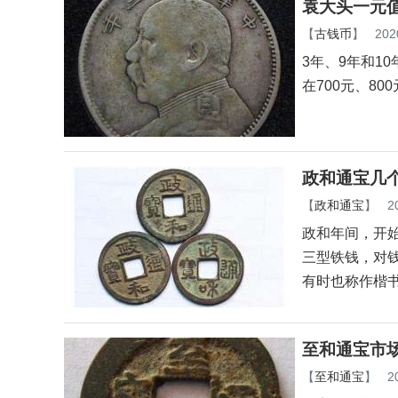
袁大头一元
【
古钱币
】
202
3年、9年和1
在700元、8
政和通宝几
【
政和通宝
】
2
政和年间，开
三型铁钱，对
有时也称作楷
至和通宝市场
【
至和通宝
】
2