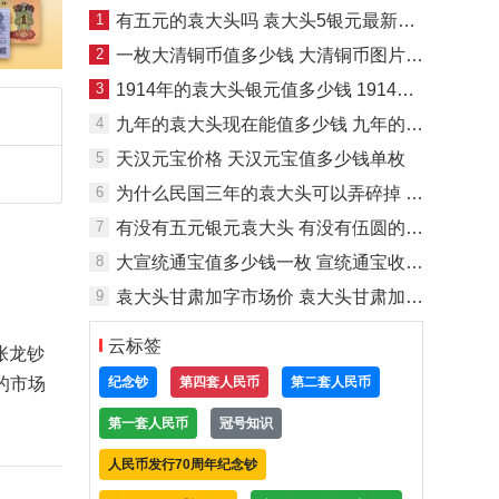
1
有五元的袁大头吗 袁大头5银元最新价格表
2
一枚大清铜币值多少钱 大清铜币图片及最新价格表
3
1914年的袁大头银元值多少钱 1914年的袁大头银元价格
4
九年的袁大头现在能值多少钱 九年的袁大头价值
5
天汉元宝价格 天汉元宝值多少钱单枚
6
为什么民国三年的袁大头可以弄碎掉 袁大头鉴别方法
7
有没有五元银元袁大头 有没有伍圆的袁大头
8
大宣统通宝值多少钱一枚 宣统通宝收藏意义
9
袁大头甘肃加字市场价 袁大头甘肃加字多少钱
云标签
张龙钞
纪念钞
第四套人民币
第二套人民币
的市场
第一套人民币
冠号知识
人民币发行70周年纪念钞