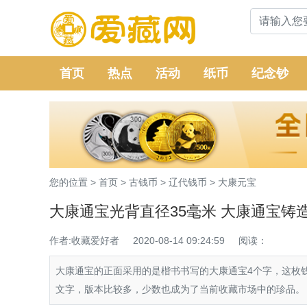
首页
热点
活动
纸币
纪念钞
您的位置 >
首页
>
古钱币
>
辽代钱币
>
大康元宝
大康通宝光背直径35毫米 大康通宝铸
作者:收藏爱好者
2020-08-14 09:24:59
阅读：
大康通宝的正面采用的是楷书书写的大康通宝4个字，这枚
文字，版本比较多，少数也成为了当前收藏市场中的珍品。