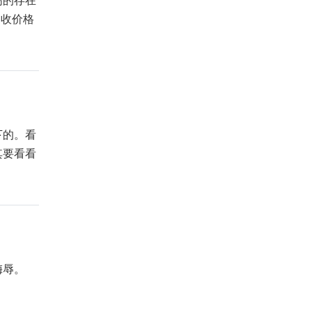
高的存在
回收价格
下的。看
其要看看
侮辱。