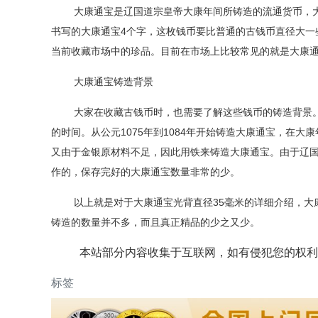
大康通宝是辽国道宗皇帝大康年间所铸造的流通货币，
书写的大康通宝
4
个字，这枚钱币要比普通的古钱币直径大一
当前收藏市场中的珍品。目前在市场上比较常见的就是大康
大康通宝铸造背景
大家在收藏古钱币时，也需要了解这些钱币的铸造背景
的时间。从公元
1075
年到
1084
年开始铸造大康通宝，在大康
又由于金银原材料不足，因此用铁来铸造大康通宝。由于辽
作的，保存完好的大康通宝数量非常的少。
以上就是对于大康通宝光背直径
35
毫米的详细介绍，大
铸造的数量并不多，而且真正精品的少之又少。
本站部分内容收集于互联网，如有侵犯您的权利
标签